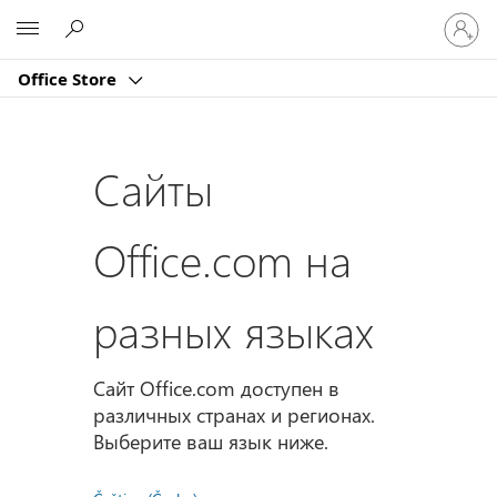
Войдит
Microsoft
в
учетну
Office Store
запись
Сайты
Office.com на
разных языках
Сайт Office.com доступен в
различных странах и регионах.
Выберите ваш язык ниже.