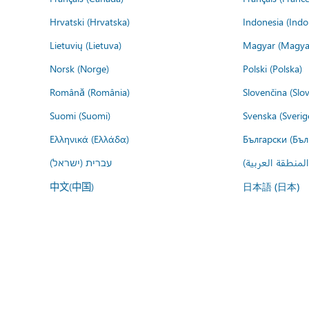
Hrvatski (Hrvatska)
Indonesia (Indo
Lietuvių (Lietuva)
Magyar (Magya
Norsk (Norge)
Polski (Polska)
Română (România)
Slovenčina (Slo
Suomi (Suomi)
Svenska (Sverig
Ελληνικά (Ελλάδα)
Български (Бъл
المنطقة العربية
עברית (ישראל)
中文(中国)
日本語 (日本)