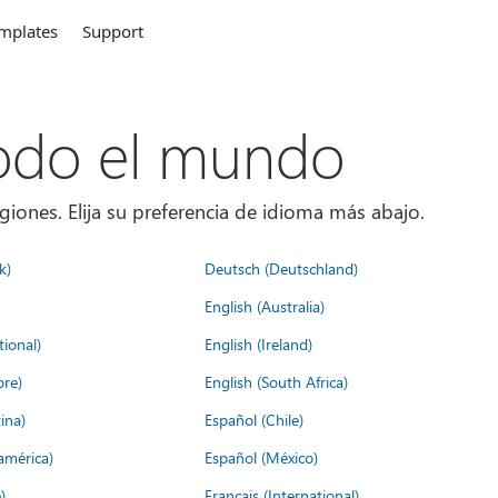
mplates
Support
todo el mundo
giones. Elija su preferencia de idioma más abajo.
k)
Deutsch (Deutschland)
English (Australia)
tional)
English (Ireland)
ore)
English (South Africa)
ina)
Español (Chile)
américa)
Español (México)
)
Français (International)