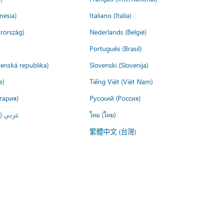
nesia)
Italiano (Italia)
rország)
Nederlands (België)
Português (Brasil)
venská republika)
Slovenski (Slovenija)
e)
Tiếng Việt (Việt Nam)
гария)
Русский (Россия)
عربي ()
ไทย (ไทย)
繁體中文 (台灣)