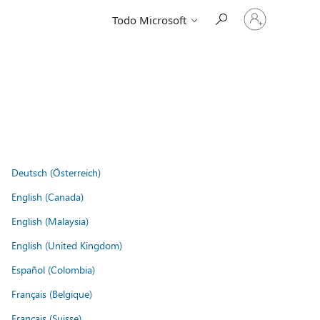
Iniciar
Todo Microsoft
sesión
en
tu
cuenta
Deutsch (Österreich)
English (Canada)
English (Malaysia)
English (United Kingdom)
Español (Colombia)
Français (Belgique)
Français (Suisse)