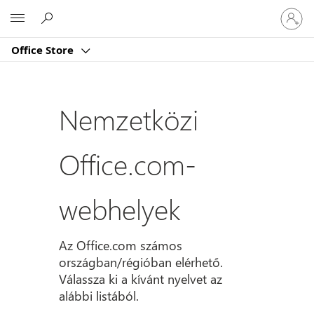
Jelentk
Microsoft
be
a
Office Store
fiókjába
Nemzetközi
Office.com-
webhelyek
Az Office.com számos
országban/régióban elérhető.
Válassza ki a kívánt nyelvet az
alábbi listából.