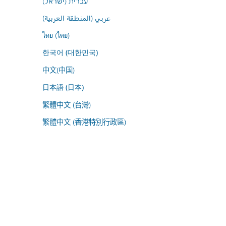
עברית (ישראל)
عربي (المنطقة العربية)
ไทย (ไทย)
한국어 (대한민국)
中文(中国)
日本語 (日本)
繁體中文 (台灣)
繁體中文 (香港特別行政區)