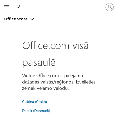
Pierakst
Microsoft
savā
kontā
Office Store
Office.com visā
pasaulē
Vietne Office.com ir pieejama
dažādās valstīs/reģionos. Izvēlieties
zemāk vēlamo valodu.
Čeština (Česko)
Dansk (Danmark)