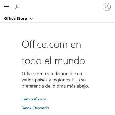
Iniciar
Microsoft
sesión
en
Office Store
tu
cuenta
Office.com en
todo el mundo
Office.com está disponible en
varios países y regiones. Elija su
preferencia de idioma más abajo.
Čeština (Česko)
Dansk (Danmark)