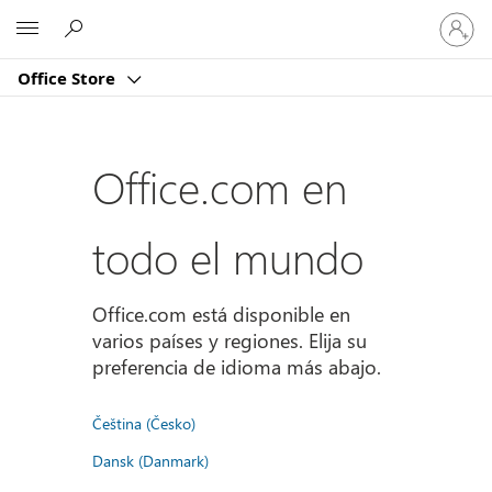
Iniciar
Microsoft
sesión
en
Office Store
tu
cuenta
Office.com en
todo el mundo
Office.com está disponible en
varios países y regiones. Elija su
preferencia de idioma más abajo.
Čeština (Česko)
Dansk (Danmark)