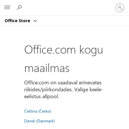
Logige
Microsoft
sisse
oma
Office Store
kontole
Office.com kogu
maailmas
Office.com on saadaval erinevates
riikides/piirkondades. Valige keele-
eelistus allpool.
Čeština (Česko)
Dansk (Danmark)