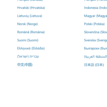
Hrvatski (Hrvatska)
Indonesia (Indo
Lietuvių (Lietuva)
Magyar (Magya
Norsk (Norge)
Polski (Polska)
Română (România)
Slovenčina (Slo
Suomi (Suomi)
Svenska (Sverig
Ελληνικά (Ελλάδα)
Български (Бъл
المنطقة العربية
עברית (ישראל)
中文(中国)
日本語 (日本)