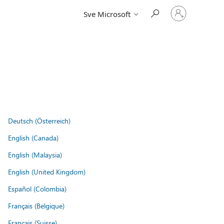
Prijavite
Sve Microsoft
se
u
svoj
račun
Deutsch (Österreich)
English (Canada)
English (Malaysia)
English (United Kingdom)
Español (Colombia)
Français (Belgique)
Français (Suisse)