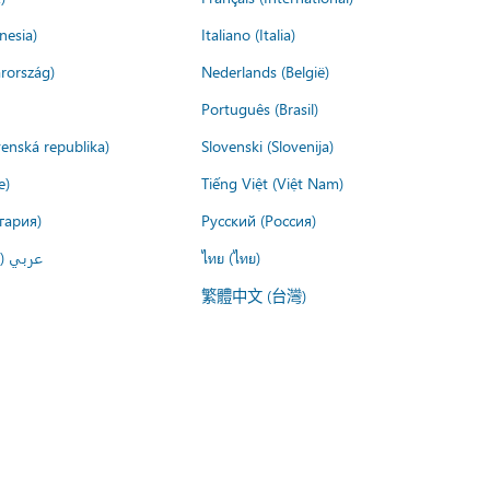
nesia)
Italiano (Italia)
rország)
Nederlands (België)
Português (Brasil)
venská republika)
Slovenski (Slovenija)
e)
Tiếng Việt (Việt Nam)
гария)
Русский (Россия)
عربي ()
ไทย (ไทย)
繁體中文 (台灣)