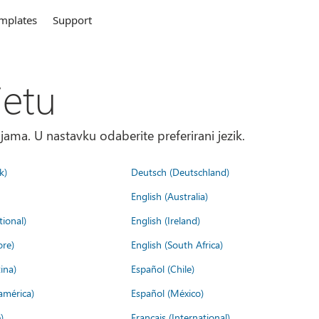
mplates
Support
jetu
ma. U nastavku odaberite preferirani jezik.
k)
Deutsch (Deutschland)
English (Australia)
tional)
English (Ireland)
ore)
English (South Africa)
ina)
Español (Chile)
américa)
Español (México)
)
Français (International)