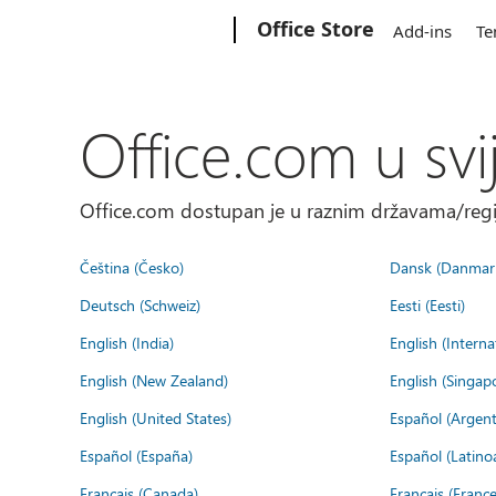
Microsoft
Office Store
Add-ins
Te
Office.com u svi
Office.com dostupan je u raznim državama/regija
Čeština (Česko)
Dansk (Danmar
Deutsch (Schweiz)
Eesti (Eesti)
English (India)
English (Interna
English (New Zealand)
English (Singap
English (United States)
Español (Argent
Español (España)
Español (Latino
Français (Canada)
Français (France