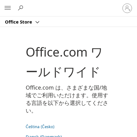
ア
Microsoft
カ
ウ
Office Store
ン
ト
に
サ
Office.com ワ
イ
ン
イ
ールドワイド
ン
す
る
Office.com は、さまざまな国/地
域でご利用いただけます。使用す
る言語を以下から選択してくださ
い。
Čeština (Česko)
Dansk (Danmark)