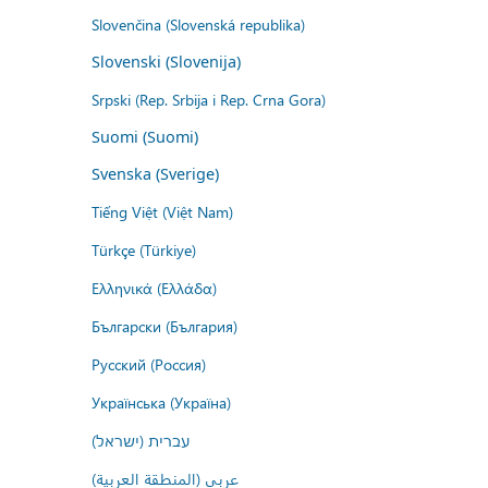
Slovenčina (Slovenská republika)
Slovenski (Slovenija)
Srpski (Rep. Srbija i Rep. Crna Gora)
Suomi (Suomi)
Svenska (Sverige)
Tiếng Việt (Việt Nam)
Türkçe (Türkiye)
Ελληνικά (Ελλάδα)
Български (България)
Русский (Россия)
Українська (Україна)
עברית (ישראל)
عربي (المنطقة العربية)