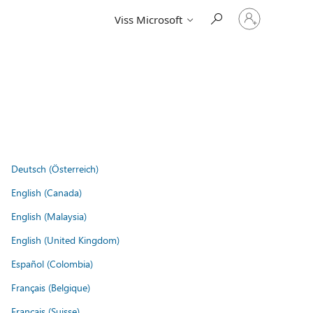
Pierakstieties
Viss Microsoft
savā
kontā
Deutsch (Österreich)
English (Canada)
English (Malaysia)
English (United Kingdom)
Español (Colombia)
Français (Belgique)
Français (Suisse)