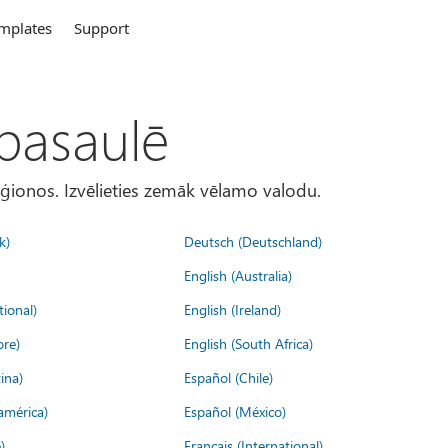
mplates
Support
 pasaulē
eģionos. Izvēlieties zemāk vēlamo valodu.
k)
Deutsch (Deutschland)
English (Australia)
tional)
English (Ireland)
ore)
English (South Africa)
ina)
Español (Chile)
américa)
Español (México)
)
Français (International)