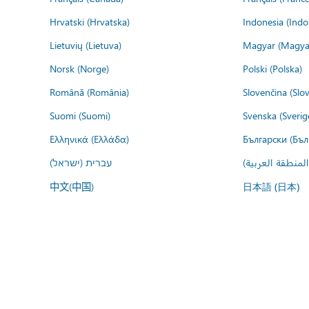
Hrvatski (Hrvatska)
Indonesia (Indo
Lietuvių (Lietuva)
Magyar (Magya
Norsk (Norge)
Polski (Polska)
Română (România)
Slovenčina (Slo
Suomi (Suomi)
Svenska (Sverig
Ελληνικά (Ελλάδα)
Български (Бъл
المنطقة العربية
עברית (ישראל)
中文(中国)
日本語 (日本)