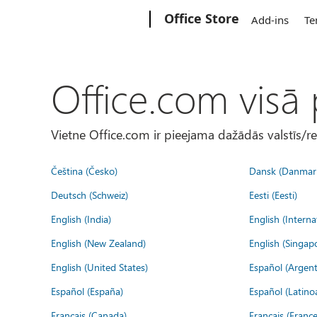
Microsoft
Office Store
Add-ins
Te
Office.com visā
Vietne Office.com ir pieejama dažādās valstīs/r
Čeština (Česko)
Dansk (Danmar
Deutsch (Schweiz)
Eesti (Eesti)
English (India)
English (Interna
English (New Zealand)
English (Singap
English (United States)
Español (Argent
Español (España)
Español (Latino
Français (Canada)
Français (France