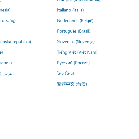
nesia)
Italiano (Italia)
rország)
Nederlands (België)
Português (Brasil)
venská republika)
Slovenski (Slovenija)
e)
Tiếng Việt (Việt Nam)
гария)
Русский (Россия)
عربي ()
ไทย (ไทย)
繁體中文 (台灣)