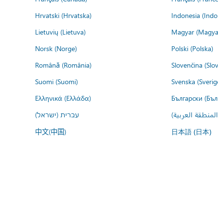
Hrvatski (Hrvatska)
Indonesia (Indo
Lietuvių (Lietuva)
Magyar (Magya
Norsk (Norge)
Polski (Polska)
Română (România)
Slovenčina (Slo
Suomi (Suomi)
Svenska (Sverig
Ελληνικά (Ελλάδα)
Български (Бъл
المنطقة العربية
עברית (ישראל)
中文(中国)
日本語 (日本)