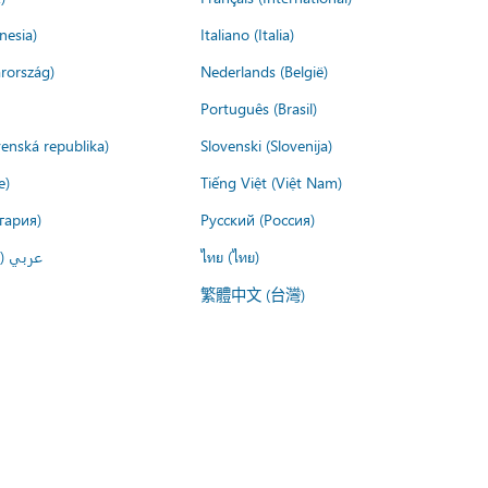
nesia)
Italiano (Italia)
rország)
Nederlands (België)
Português (Brasil)
venská republika)
Slovenski (Slovenija)
e)
Tiếng Việt (Việt Nam)
гария)
Русский (Россия)
عربي ()
ไทย (ไทย)
繁體中文 (台灣)