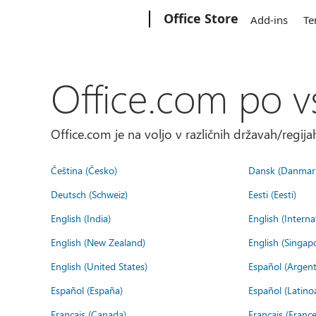
Microsoft
Office Store
Add-ins
Te
Office.com po v
Office.com je na voljo v različnih državah/regijah
Čeština (Česko)
Dansk (Danmar
Deutsch (Schweiz)
Eesti (Eesti)
English (India)
English (Interna
English (New Zealand)
English (Singap
English (United States)
Español (Argent
Español (España)
Español (Latino
Français (Canada)
Français (France