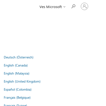
Vpišite
Ves Microsoft
se
v
svoj
račun
Deutsch (Österreich)
English (Canada)
English (Malaysia)
English (United Kingdom)
Español (Colombia)
Français (Belgique)
Français (Suisse)