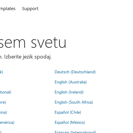
mplates
Support
sem svetu
. Izberite jezik spodaj.
k)
Deutsch (Deutschland)
English (Australia)
tional)
English (Ireland)
ore)
English (South Africa)
ina)
Español (Chile)
américa)
Español (México)
)
Français (International)