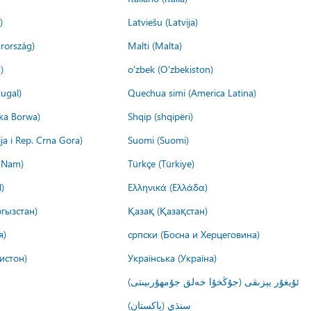
)
Latviešu (Latvija)
rország)
Malti (Malta)
)
o'zbek (O'zbekiston)
ugal)
Quechua simi (America Latina)
ika Borwa)
Shqip (shqipëri)
ija i Rep. Crna Gora)
Suomi (Suomi)
t Nam)
Türkçe (Türkiye)
)
Ελληνικά (Ελλάδα)
гызстан)
Қазақ (Қазақстан)
я)
српски (Босна и Херцеговина)
истон)
Українська (Україна)
ئۇيغۇر يېزىقى (جۇڭخۇا خەلق جۇمھۇرىيىتى)
سنڌي (پاکستان)