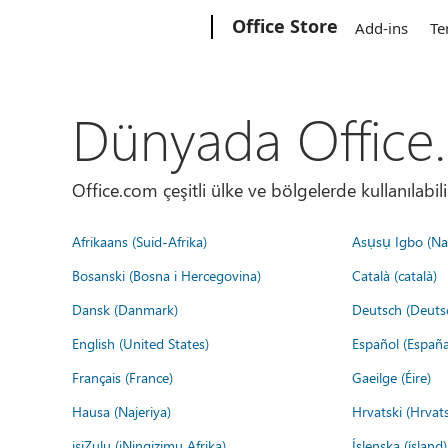
Microsoft
Office Store
Add-ins
Te
Dünyada Office
Office.com çeşitli ülke ve bölgelerde kullanılabilir
Afrikaans (Suid-Afrika)
Asụsụ Igbo (Naị
Bosanski (Bosna i Hercegovina)
Català (català)
Dansk (Danmark)
Deutsch (Deuts
English (United States)
Español (España
Français (France)
Gaeilge (Éire)
Hausa (Najeriya)
Hrvatski (Hrvat
isiZulu (iNingizimu Afrika)
Íslenska (ísland)