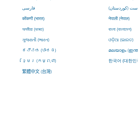
ڕاست (کوردستان
فارسى
नेपाली (नेपाल)
कोंकणी (भारत)
অসমীয়া (ভাৰত)
বাংলা (বাংলাদেশ)
ગુજરાતી (ભારત)
ଓଡ଼ିଆ (ଭାରତ)
ಕನ್ನಡ (ಭಾರತ)
മലയാളം (ഇന്ത
ខ្មែរ (កម្ពុជា)
한국어 (대한민
繁體中文 (台灣)