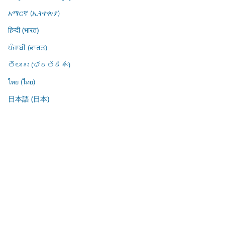
አማርኛ (ኢትዮጵያ)
हिन्दी (भारत)
ਪੰਜਾਬੀ (ਭਾਰਤ)
తెలుగు (భారతదేశం)
ไทย (ไทย)
日本語 (日本)