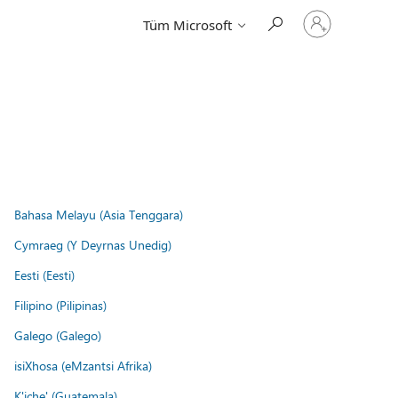
Hesabınızda
Tüm Microsoft
oturum
açın
Bahasa Melayu (Asia Tenggara)
Cymraeg (Y Deyrnas Unedig)
Eesti (Eesti)
Filipino (Pilipinas)
Galego (Galego)
isiXhosa (eMzantsi Afrika)
K'iche' (Guatemala)