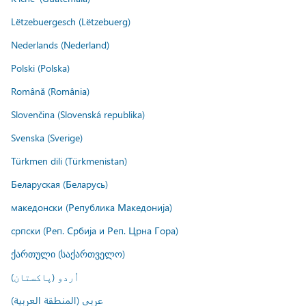
Lëtzebuergesch (Lëtzebuerg)
Nederlands (Nederland)
Polski (Polska)
Română (România)
Slovenčina (Slovenská republika)
Svenska (Sverige)
Türkmen dili (Türkmenistan)
Беларуская (Беларусь)
македонски (Република Македонија)
српски (Реп. Србија и Реп. Црна Гора)
ქართული (საქართველო)
اُردو (پاکستان)
عربي (المنطقة العربية)