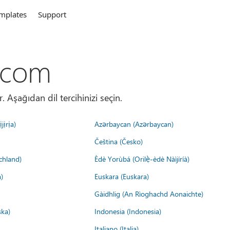
mplates
Support
.com
. Aşağıdan dil tercihinizi seçin.
jịrịa)
Azərbaycan (Azərbaycan)
Čeština (Česko)
chland)
Èdè Yorùbá (Orilẹ̀-èdè Nàìjíríà)
)
Euskara (Euskara)
Gàidhlig (An Rìoghachd Aonaichte)
ska)
Indonesia (Indonesia)
Italiano (Italia)