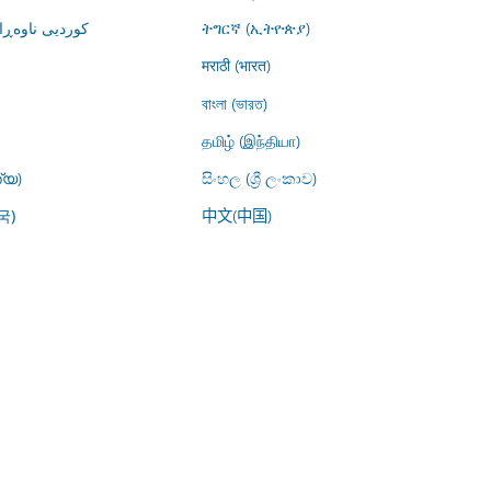
کوردیی ناوە)
ትግርኛ (ኢትዮጵያ)
मराठी (भारत)
বাংলা (ভারত)
தமிழ் (இந்தியா)
്യ)
සිංහල (ශ්‍රී ලංකාව)
中文(中国)
국)