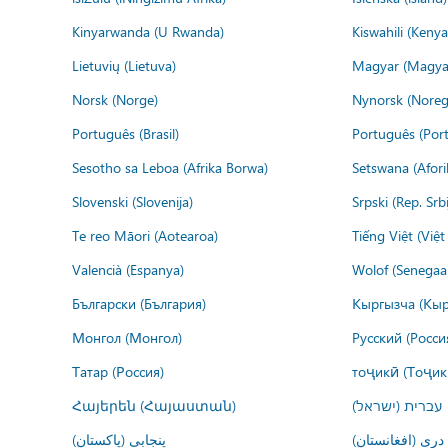
Kinyarwanda (U Rwanda)
Kiswahili (Kenya
Lietuvių (Lietuva)
Magyar (Magya
Norsk (Norge)
Nynorsk (Noreg
Português (Brasil)
Português (Port
Sesotho sa Leboa (Afrika Borwa)
Setswana (Afor
Slovenski (Slovenija)
Srpski (Rep. Srb
Te reo Māori (Aotearoa)
Tiếng Việt (Việ
Valencià (Espanya)
Wolof (Senegaal
Български (България)
Кыргызча (Кыр
Монгол (Монгол)
Русский (Росси
Татар (Россия)
тоҷикӣ (Тоҷик
Հայերեն (Հայաստան)
עברית (ישראל)
درى (افغانستان)
پنجابی (پاکستان)