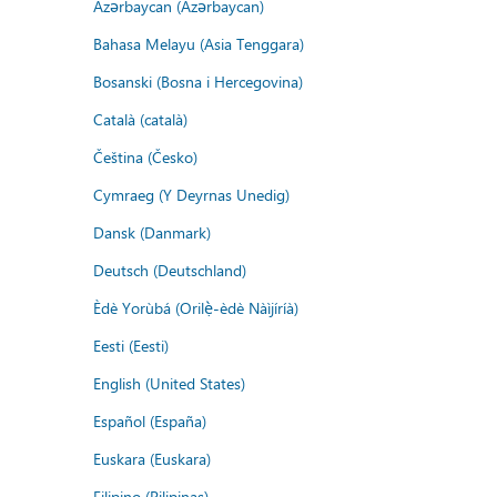
Azərbaycan (Azərbaycan)
Bahasa Melayu (Asia Tenggara)
Bosanski (Bosna i Hercegovina)
Català (català)
Čeština (Česko)
Cymraeg (Y Deyrnas Unedig)
Dansk (Danmark)
Deutsch (Deutschland)
Èdè Yorùbá (Orilẹ̀-èdè Nàìjíríà)
Eesti (Eesti)
English (United States)
Español (España)
Euskara (Euskara)
Filipino (Pilipinas)