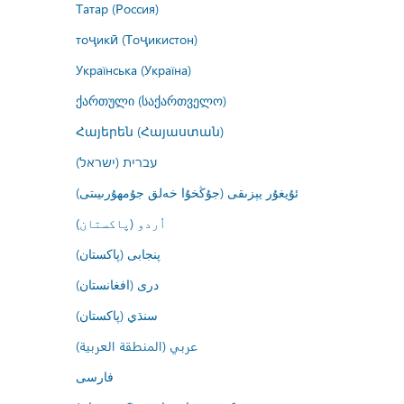
Татар (Россия)
тоҷикӣ (Тоҷикистон)
Українська (Україна)
ქართული (საქართველო)
Հայերեն (Հայաստան)
עברית (ישראל)
ئۇيغۇر يېزىقى (جۇڭخۇا خەلق جۇمھۇرىيىتى)
اُردو (پاکستان)
پنجابی (پاکستان)
درى (افغانستان)
سنڌي (پاکستان)
عربي (المنطقة العربية)
فارسى