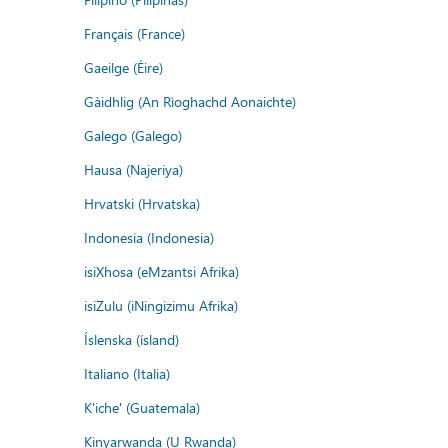
Français (France)
Gaeilge (Éire)
Gàidhlig (An Rìoghachd Aonaichte)
Galego (Galego)
Hausa (Najeriya)
Hrvatski (Hrvatska)
Indonesia (Indonesia)
isiXhosa (eMzantsi Afrika)
isiZulu (iNingizimu Afrika)
Íslenska (ísland)
Italiano (Italia)
K'iche' (Guatemala)
Kinyarwanda (U Rwanda)