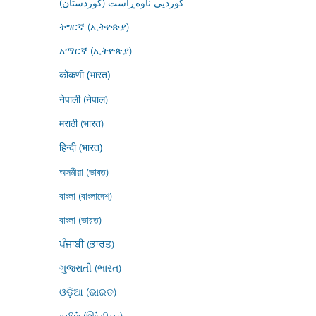
کوردیی ناوەڕاست (کوردستان)
ትግርኛ (ኢትዮጵያ)
አማርኛ (ኢትዮጵያ)
कोंकणी (भारत)
नेपाली (नेपाल)
मराठी (भारत)
हिन्दी (भारत)
অসমীয়া (ভাৰত)
বাংলা (বাংলাদেশ)
বাংলা (ভারত)
ਪੰਜਾਬੀ (ਭਾਰਤ)
ગુજરાતી (ભારત)
ଓଡ଼ିଆ (ଭାରତ)
தமிழ் (இந்தியா)