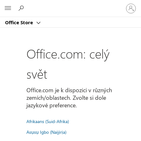
Přihlast
Microsoft
se
ke
Office Store
svému
účtu
Office.com: celý
svět
Office.com je k dispozici v různých
zemích/oblastech. Zvolte si dole
jazykové preference.
Afrikaans (Suid-Afrika)
Asụsụ Igbo (Naịjịrịa)