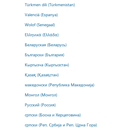
Türkmen dili (Türkmenistan)
Valencià (Espanya)
Wolof (Senegaal)
Ελληνικά (Ελλάδα)
Беларуская (Беларусь)
Български (България)
Кыргызча (Кыргызстан)
Қазақ (Қазақстан)
македонски (Република Македонија)
Монгол (Монгол)
Русский (Россия)
српски (Босна и Херцеговина)
српски (Реп. Србија и Реп. Црна Гора)