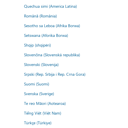
Quechua simi (America Latina)
Română (România)
Sesotho sa Leboa (Afrika Borwa)
Setswana (Aforika Borwa)
Shqip (shqipëri)
Slovenčina (Slovenská republika)
Slovenski (Slovenija)
Srpski (Rep. Srbija i Rep. Crna Gora)
Suomi (Suomi)
Svenska (Sverige)
Te reo Māori (Aotearoa)
Tiếng Việt (Việt Nam)
Türkçe (Türkiye)