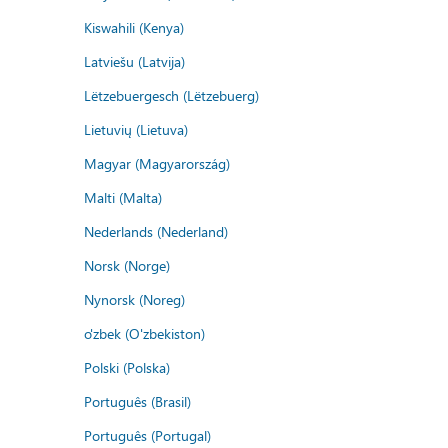
Kiswahili (Kenya)
Latviešu (Latvija)
Lëtzebuergesch (Lëtzebuerg)
Lietuvių (Lietuva)
Magyar (Magyarország)
Malti (Malta)
Nederlands (Nederland)
Norsk (Norge)
Nynorsk (Noreg)
o'zbek (O'zbekiston)
Polski (Polska)
Português (Brasil)
Português (Portugal)