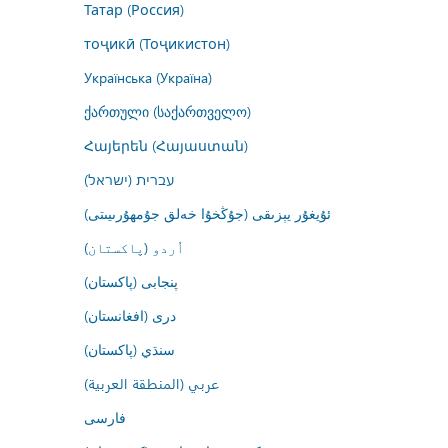
Татар (Россия)
тоҷикӣ (Тоҷикистон)
Українська (Україна)
ქართული (საქართველო)
Հայերեն (Հայաստան)
עברית (ישראל)
ئۇيغۇر يېزىقى (جۇڭخۇا خەلق جۇمھۇرىيىتى)
اُردو (پاکستان)
پنجابی (پاکستان)
درى (افغانستان)
سنڌي (پاکستان)
عربي (المنطقة العربية)
فارسى