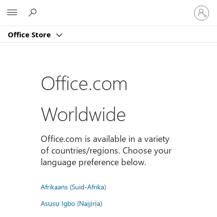
Sign
Microsoft
in
to
Office Store
your
account
Office.com
Worldwide
Office.com is available in a variety
of countries/regions. Choose your
language preference below.
Afrikaans (Suid-Afrika)
Asụsụ Igbo (Naịjịrịa)