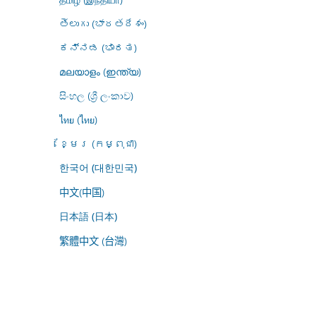
తెలుగు (భారతదేశం)
ಕನ್ನಡ (ಭಾರತ)
മലയാളം (ഇന്ത്യ)
සිංහල (ශ්‍රී ලංකාව)
ไทย (ไทย)
ខ្មែរ (កម្ពុជា)
한국어 (대한민국)
中文(中国)
日本語 (日本)
繁體中文 (台灣)