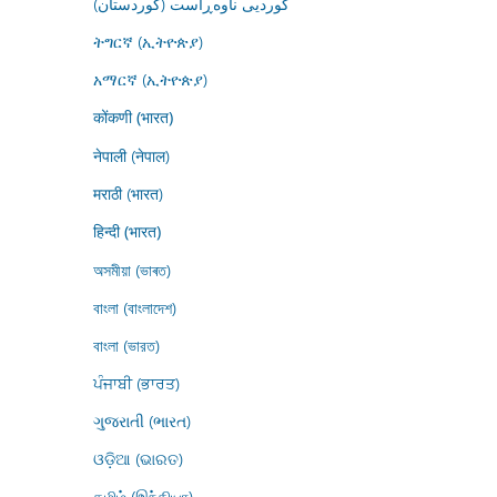
کوردیی ناوەڕاست (کوردستان)
ትግርኛ (ኢትዮጵያ)
አማርኛ (ኢትዮጵያ)
कोंकणी (भारत)
नेपाली (नेपाल)
मराठी (भारत)
हिन्दी (भारत)
অসমীয়া (ভাৰত)
বাংলা (বাংলাদেশ)
বাংলা (ভারত)
ਪੰਜਾਬੀ (ਭਾਰਤ)
ગુજરાતી (ભારત)
ଓଡ଼ିଆ (ଭାରତ)
தமிழ் (இந்தியா)