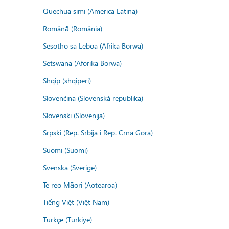
Quechua simi (America Latina)
Română (România)
Sesotho sa Leboa (Afrika Borwa)
Setswana (Aforika Borwa)
Shqip (shqipëri)
Slovenčina (Slovenská republika)
Slovenski (Slovenija)
Srpski (Rep. Srbija i Rep. Crna Gora)
Suomi (Suomi)
Svenska (Sverige)
Te reo Māori (Aotearoa)
Tiếng Việt (Việt Nam)
Türkçe (Türkiye)