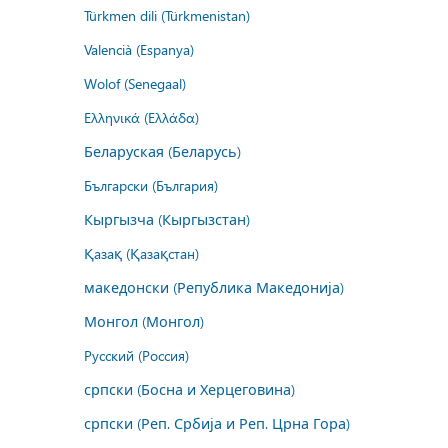
Türkmen dili (Türkmenistan)
Valencià (Espanya)
Wolof (Senegaal)
Ελληνικά (Ελλάδα)
Беларуская (Беларусь)
Български (България)
Кыргызча (Кыргызстан)
Қазақ (Қазақстан)
македонски (Република Македонија)
Монгол (Монгол)
Русский (Россия)
српски (Босна и Херцеговина)
српски (Реп. Србија и Реп. Црна Гора)