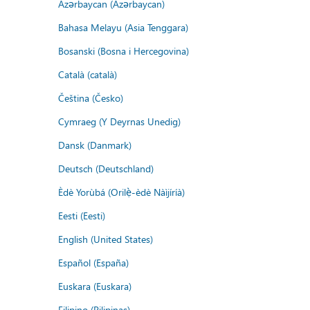
Azərbaycan (Azərbaycan)
Bahasa Melayu (Asia Tenggara)
Bosanski (Bosna i Hercegovina)
Català (català)
Čeština (Česko)
Cymraeg (Y Deyrnas Unedig)
Dansk (Danmark)
Deutsch (Deutschland)
Èdè Yorùbá (Orilẹ̀-èdè Nàìjíríà)
Eesti (Eesti)
English (United States)
Español (España)
Euskara (Euskara)
Filipino (Pilipinas)