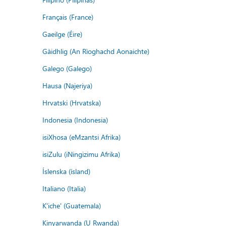
Français (France)
Gaeilge (Éire)
Gàidhlig (An Rìoghachd Aonaichte)
Galego (Galego)
Hausa (Najeriya)
Hrvatski (Hrvatska)
Indonesia (Indonesia)
isiXhosa (eMzantsi Afrika)
isiZulu (iNingizimu Afrika)
Íslenska (ísland)
Italiano (Italia)
K'iche' (Guatemala)
Kinyarwanda (U Rwanda)