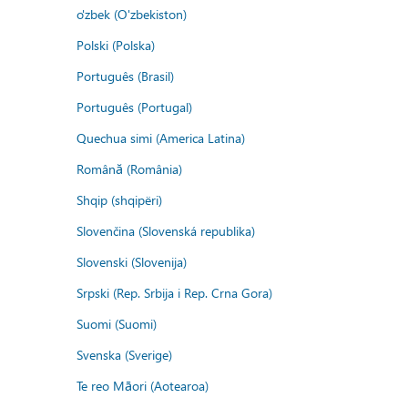
o'zbek (O'zbekiston)
Polski (Polska)
Português (Brasil)
Português (Portugal)
Quechua simi (America Latina)
Română (România)
Shqip (shqipëri)
Slovenčina (Slovenská republika)
Slovenski (Slovenija)
Srpski (Rep. Srbija i Rep. Crna Gora)
Suomi (Suomi)
Svenska (Sverige)
Te reo Māori (Aotearoa)