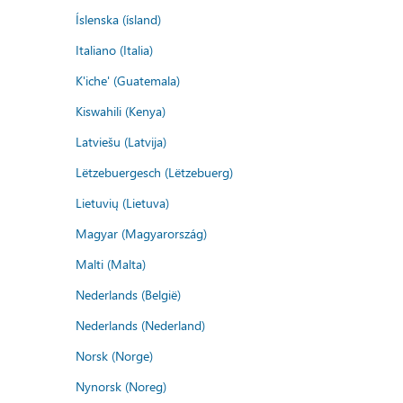
Íslenska (ísland)
Italiano (Italia)
K'iche' (Guatemala)
Kiswahili (Kenya)
Latviešu (Latvija)
Lëtzebuergesch (Lëtzebuerg)
Lietuvių (Lietuva)
Magyar (Magyarország)
Malti (Malta)
Nederlands (België)
Nederlands (Nederland)
Norsk (Norge)
Nynorsk (Noreg)