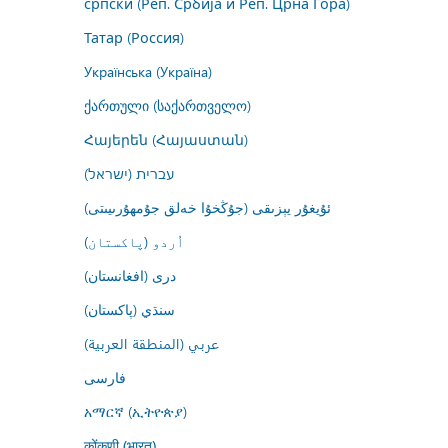
српски (Реп. Србија и Реп. Црна Гора)
Татар (Россия)
Українська (Україна)
ქართული (საქართველო)
Հայերեն (Հայաստան)
עברית (ישראל)
ئۇيغۇر يېزىقى (جۇڭخۇا خەلق جۇمھۇرىيىتى)
اُردو (پاکستان)
درى (افغانستان)
سنڌي (پاکستان)
عربي (المنطقة العربية)
فارسى
አማርኛ (ኢትዮጵያ)
कोंकणी (भारत)