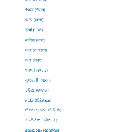
नेपाली (नेपाल)
मराठी (भारत)
हिन्दी (भारत)
অসমীয়া (ভাৰত)
বাংলা (বাংলাদেশ)
বাংলা (ভারত)
ਪੰਜਾਬੀ (ਭਾਰਤ)
ગુજરાતી (ભારત)
ଓଡ଼ିଆ (ଭାରତ)
தமிழ் (இந்தியா)
తెలుగు (భారతదేశం)
ಕನ್ನಡ (ಭಾರತ)
മലയാളം (ഇന്ത്യ)