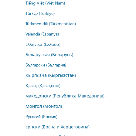
Tiếng Việt (Việt Nam)
Türkçe (Türkiye)
Türkmen dili (Türkmenistan)
Valencià (Espanya)
Ελληνικά (Ελλάδα)
Беларуская (Беларусь)
Български (България)
Кыргызча (Кыргызстан)
Қазақ (Қазақстан)
македонски (Република Македонија)
Монгол (Монгол)
Русский (Россия)
српски (Босна и Херцеговина)