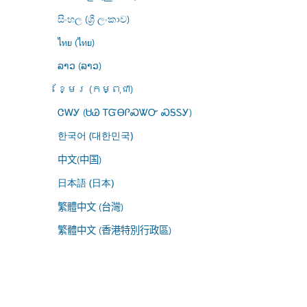
සිංහල (ශ්‍රී ලංකාව)
ไทย (ไทย)
ລາວ (ລາວ)
ខ្មែរ (កម្ពុជា)
ᏣᎳᎩ (ᏌᏊ ᎢᏳᎾᎵᏍᏔᏅ ᏍᎦᏚᎩ)
한국어 (대한민국)
中文(中国)
日本語 (日本)
繁體中文 (台灣)
繁體中文 (香港特別行政區)