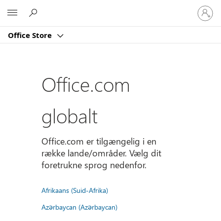
Log
Microsoft
på
din
Office Store
konto
Office.com
globalt
Office.com er tilgængelig i en
række lande/områder. Vælg dit
foretrukne sprog nedenfor.
Afrikaans (Suid-Afrika)
Azərbaycan (Azərbaycan)