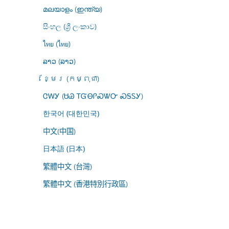
മലയാളം (ഇന്ത്യ)
සිංහල (ශ්‍රී ලංකාව)
ไทย (ไทย)
ລາວ (ລາວ)
ខ្មែរ (កម្ពុជា)
ᏣᎳᎩ (ᏌᏊ ᎢᏳᎾᎵᏍᏔᏅ ᏍᎦᏚᎩ)
한국어 (대한민국)
中文(中国)
日本語 (日本)
繁體中文 (台灣)
繁體中文 (香港特別行政區)