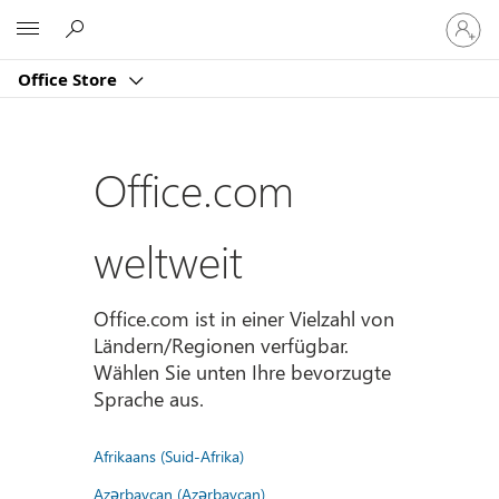
Bei
Microsoft
Ihrem
Konto
Office Store
anmeld
Office.com
weltweit
Office.com ist in einer Vielzahl von
Ländern/Regionen verfügbar.
Wählen Sie unten Ihre bevorzugte
Sprache aus.
Afrikaans (Suid-Afrika)
Azərbaycan (Azərbaycan)