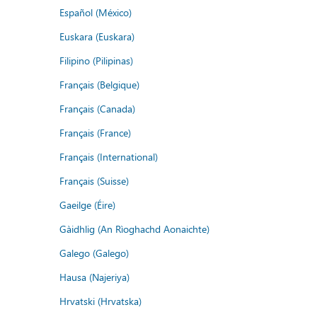
Español (México)
Euskara (Euskara)
Filipino (Pilipinas)
Français (Belgique)
Français (Canada)
Français (France)
Français (International)
Français (Suisse)
Gaeilge (Éire)
Gàidhlig (An Rìoghachd Aonaichte)
Galego (Galego)
Hausa (Najeriya)
Hrvatski (Hrvatska)