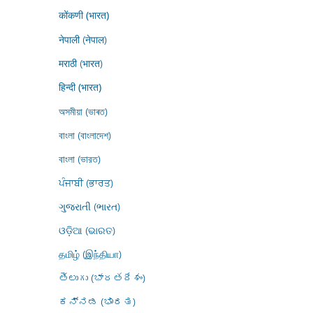
कोंकणी (भारत)
नेपाली (नेपाल)
मराठी (भारत)
हिन्दी (भारत)
অসমীয়া (ভাৰত)
বাংলা (বাংলাদেশ)
বাংলা (ভারত)
ਪੰਜਾਬੀ (ਭਾਰਤ)
ગુજરાતી (ભારત)
ଓଡ଼ିଆ (ଭାରତ)
தமிழ் (இந்தியா)
తెలుగు (భారతదేశం)
ಕನ್ನಡ (ಭಾರತ)