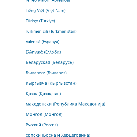
Tiếng Việt (Việt Nam)
Türkçe (Türkiye)
Türkmen dili (Türkmenistan)
Valencià (Espanya)
Ελληνικά (Ελλάδα)
Беларуская (Беларусь)
Български (България)
Кыргызча (Кыргызстан)
Қазақ (Қазақстан)
македонски (Република Македонија)
Монгол (Монгол)
Русский (Россия)
српски (Босна и Херцеговина)