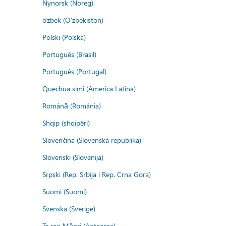
Nynorsk (Noreg)
o'zbek (O'zbekiston)
Polski (Polska)
Português (Brasil)
Português (Portugal)
Quechua simi (America Latina)
Română (România)
Shqip (shqipëri)
Slovenčina (Slovenská republika)
Slovenski (Slovenija)
Srpski (Rep. Srbija i Rep. Crna Gora)
Suomi (Suomi)
Svenska (Sverige)
Te reo Māori (Aotearoa)