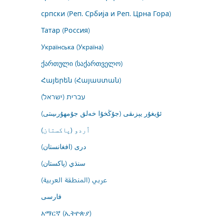
српски (Реп. Србија и Реп. Црна Гора)
Татар (Россия)
Українська (Україна)
ქართული (საქართველო)
Հայերեն (Հայաստան)
עברית (ישראל)
ئۇيغۇر يېزىقى (جۇڭخۇا خەلق جۇمھۇرىيىتى)
اُردو (پاکستان)
درى (افغانستان)
سنڌي (پاکستان)
عربي (المنطقة العربية)
فارسى
አማርኛ (ኢትዮጵያ)