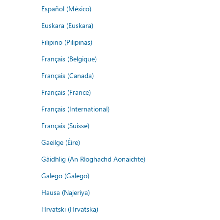
Español (México)
Euskara (Euskara)
Filipino (Pilipinas)
Français (Belgique)
Français (Canada)
Français (France)
Français (International)
Français (Suisse)
Gaeilge (Éire)
Gàidhlig (An Rìoghachd Aonaichte)
Galego (Galego)
Hausa (Najeriya)
Hrvatski (Hrvatska)