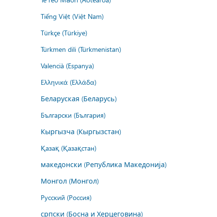
Tiếng Việt (Việt Nam)
Türkçe (Türkiye)
Türkmen dili (Türkmenistan)
Valencià (Espanya)
Ελληνικά (Ελλάδα)
Беларуская (Беларусь)
Български (България)
Кыргызча (Кыргызстан)
Қазақ (Қазақстан)
македонски (Република Македонија)
Монгол (Монгол)
Русский (Россия)
српски (Босна и Херцеговина)