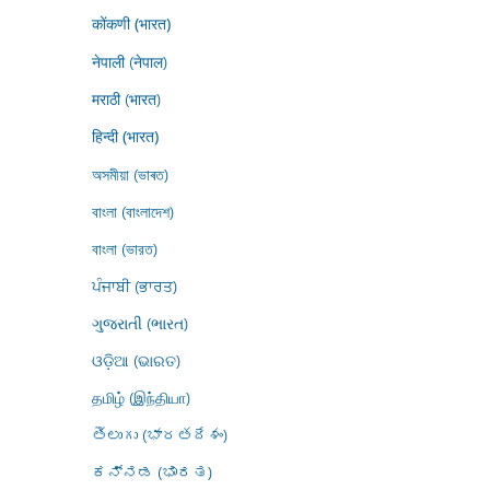
कोंकणी (भारत)
नेपाली (नेपाल)
मराठी (भारत)
हिन्दी (भारत)
অসমীয়া (ভাৰত)
বাংলা (বাংলাদেশ)
বাংলা (ভারত)
ਪੰਜਾਬੀ (ਭਾਰਤ)
ગુજરાતી (ભારત)
ଓଡ଼ିଆ (ଭାରତ)
தமிழ் (இந்தியா)
తెలుగు (భారతదేశం)
ಕನ್ನಡ (ಭಾರತ)