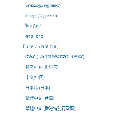
മലയാളം (ഇന്ത്യ)
සිංහල (ශ්‍රී ලංකාව)
ไทย (ไทย)
ລາວ (ລາວ)
ខ្មែរ (កម្ពុជា)
ᏣᎳᎩ (ᏌᏊ ᎢᏳᎾᎵᏍᏔᏅ ᏍᎦᏚᎩ)
한국어 (대한민국)
中文(中国)
日本語 (日本)
繁體中文 (台灣)
繁體中文 (香港特別行政區)