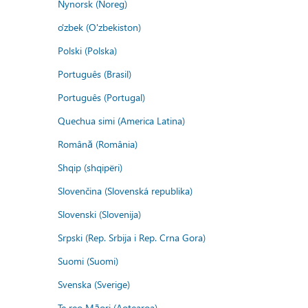
Nynorsk (Noreg)
o'zbek (O'zbekiston)
Polski (Polska)
Português (Brasil)
Português (Portugal)
Quechua simi (America Latina)
Română (România)
Shqip (shqipëri)
Slovenčina (Slovenská republika)
Slovenski (Slovenija)
Srpski (Rep. Srbija i Rep. Crna Gora)
Suomi (Suomi)
Svenska (Sverige)
Te reo Māori (Aotearoa)