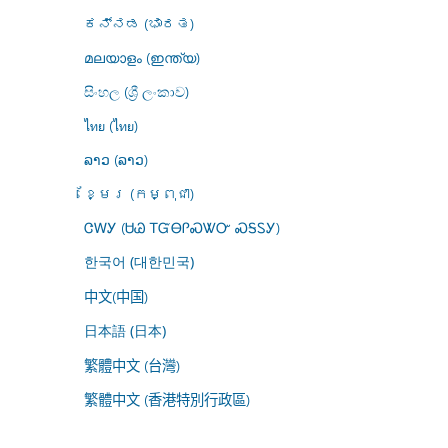
ಕನ್ನಡ (ಭಾರತ)
മലയാളം (ഇന്ത്യ)
සිංහල (ශ්‍රී ලංකාව)
ไทย (ไทย)
ລາວ (ລາວ)
ខ្មែរ (កម្ពុជា)
ᏣᎳᎩ (ᏌᏊ ᎢᏳᎾᎵᏍᏔᏅ ᏍᎦᏚᎩ)
한국어 (대한민국)
中文(中国)
日本語 (日本)
繁體中文 (台灣)
繁體中文 (香港特別行政區)