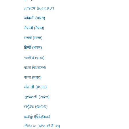
አማርኛ (ኢትዮጵያ)
कोंकणी (भारत)
नेपाली (नेपाल)
मराठी (भारत)
हिन्दी (भारत)
অসমীয়া (ভাৰত)
বাংলা (বাংলাদেশ)
বাংলা (ভারত)
ਪੰਜਾਬੀ (ਭਾਰਤ)
ગુજરાતી (ભારત)
ଓଡ଼ିଆ (ଭାରତ)
தமிழ் (இந்தியா)
తెలుగు (భారతదేశం)