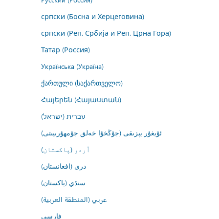
српски (Босна и Херцеговина)
српски (Реп. Србија и Реп. Црна Гора)
Татар (Россия)
Українська (Україна)
ქართული (საქართველო)
Հայերեն (Հայաստան)
עברית (ישראל)
ئۇيغۇر يېزىقى (جۇڭخۇا خەلق جۇمھۇرىيىتى)
اُردو (پاکستان)
درى (افغانستان)
سنڌي (پاکستان)
عربي (المنطقة العربية)
فارسى