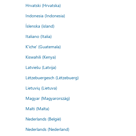
Hrvatski (Hrvatska)
Indonesia (Indonesia)
Íslenska (ísland)
Italiano (Italia)
K'iche' (Guatemala)
Kiswahili (Kenya)
Latviešu (Latvija)
Lëtzebuergesch (Lëtzebuerg)
Lietuvių (Lietuva)
Magyar (Magyarország)
Malti (Malta)
Nederlands (België)
Nederlands (Nederland)