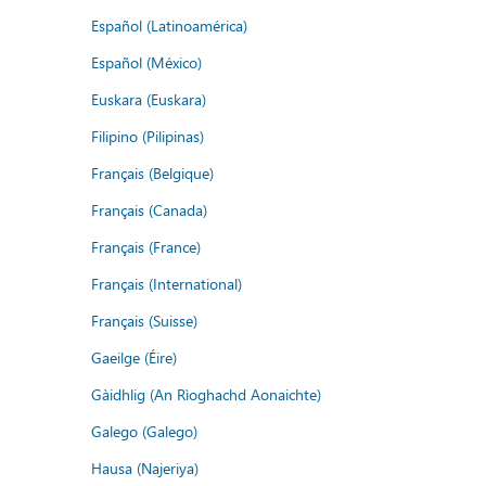
Español (Latinoamérica)
Español (México)
Euskara (Euskara)
Filipino (Pilipinas)
Français (Belgique)
Français (Canada)
Français (France)
Français (International)
Français (Suisse)
Gaeilge (Éire)
Gàidhlig (An Rìoghachd Aonaichte)
Galego (Galego)
Hausa (Najeriya)