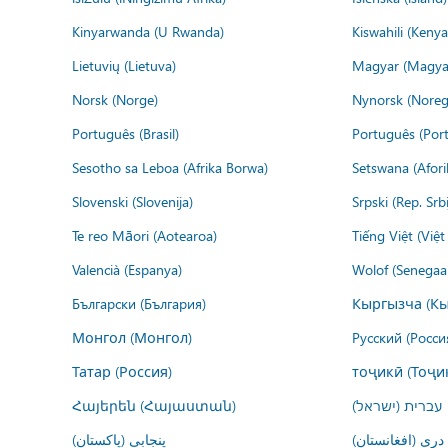
Kinyarwanda (U Rwanda)
Kiswahili (Kenya
Lietuvių (Lietuva)
Magyar (Magya
Norsk (Norge)
Nynorsk (Noreg
Português (Brasil)
Português (Port
Sesotho sa Leboa (Afrika Borwa)
Setswana (Afor
Slovenski (Slovenija)
Srpski (Rep. Srb
Te reo Māori (Aotearoa)
Tiếng Việt (Việ
Valencià (Espanya)
Wolof (Senegaal
Български (България)
Кыргызча (Кы
Монгол (Монгол)
Русский (Росси
Татар (Россия)
тоҷикӣ (Тоҷи
Հայերեն (Հայաստան)
עברית (ישראל)
درى (افغانستان)
پنجابی (پاکستان)