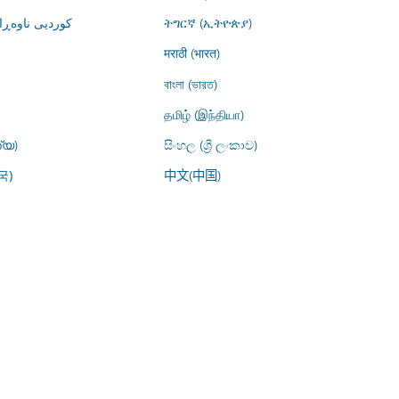
کوردیی ناوە)
ትግርኛ (ኢትዮጵያ)
मराठी (भारत)
বাংলা (ভারত)
தமிழ் (இந்தியா)
്യ)
සිංහල (ශ්‍රී ලංකාව)
中文(中国)
국)