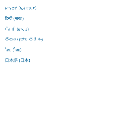
አማርኛ (ኢትዮጵያ)
हिन्दी (भारत)
ਪੰਜਾਬੀ (ਭਾਰਤ)
తెలుగు (భారతదేశం)
ไทย (ไทย)
日本語 (日本)