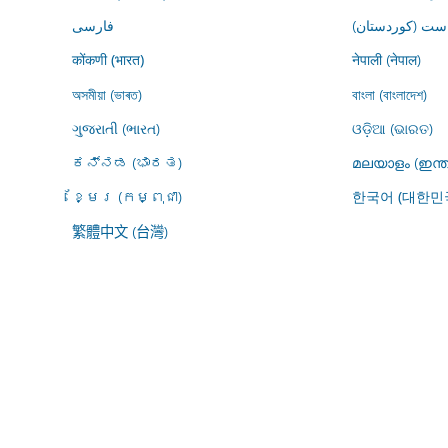
ڕاست (کوردستان
فارسى
नेपाली (नेपाल)
कोंकणी (भारत)
অসমীয়া (ভাৰত)
বাংলা (বাংলাদেশ)
ગુજરાતી (ભારત)
ଓଡ଼ିଆ (ଭାରତ)
ಕನ್ನಡ (ಭಾರತ)
മലയാളം (ഇന്ത
ខ្មែរ (កម្ពុជា)
한국어 (대한민
繁體中文 (台灣)