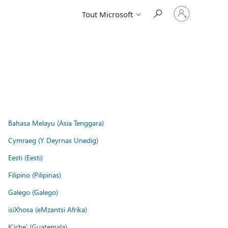
Connectez-
Tout Microsoft
vous
à
votre
compte
Bahasa Melayu (Asia Tenggara)
Cymraeg (Y Deyrnas Unedig)
Eesti (Eesti)
Filipino (Pilipinas)
Galego (Galego)
isiXhosa (eMzantsi Afrika)
K'iche' (Guatemala)