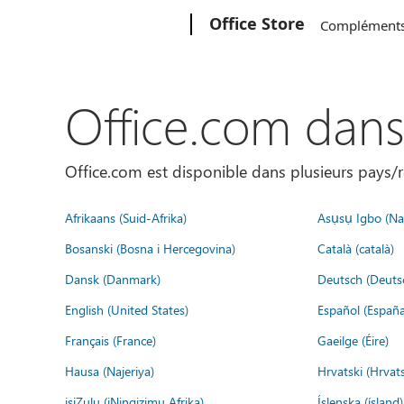
Microsoft
Office Store
Complément
Office.com dan
Office.com est disponible dans plusieurs pays/r
Afrikaans (Suid-Afrika)
Asụsụ Igbo (Naị
Bosanski (Bosna i Hercegovina)
Català (català)
Dansk (Danmark)
Deutsch (Deuts
English (United States)
Español (España
Français (France)
Gaeilge (Éire)
Hausa (Najeriya)
Hrvatski (Hrvat
isiZulu (iNingizimu Afrika)
Íslenska (ísland)