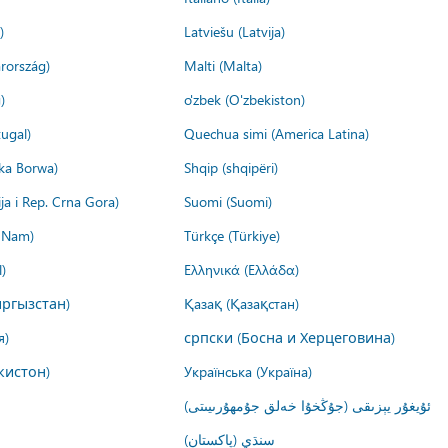
)
Latviešu (Latvija)
rország)
Malti (Malta)
)
o'zbek (O'zbekiston)
ugal)
Quechua simi (America Latina)
ika Borwa)
Shqip (shqipëri)
ija i Rep. Crna Gora)
Suomi (Suomi)
t Nam)
Türkçe (Türkiye)
)
Ελληνικά (Ελλάδα)
ргызстан)
Қазақ (Қазақстан)
я)
српски (Босна и Херцеговина)
кистон)
Українська (Україна)
ئۇيغۇر يېزىقى (جۇڭخۇا خەلق جۇمھۇرىيىتى)
سنڌي (پاکستان)