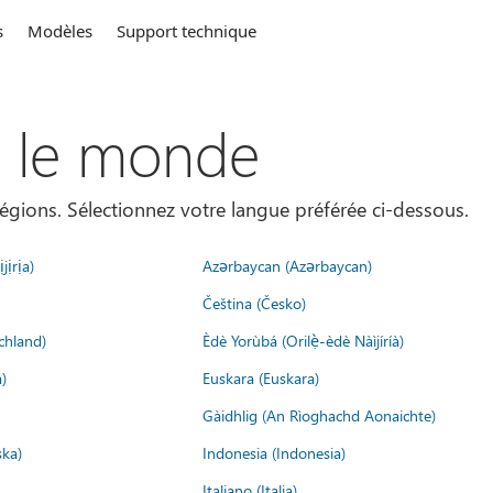
s
Modèles
Support technique
s le monde
égions. Sélectionnez votre langue préférée ci-dessous.
jịrịa)
Azərbaycan (Azərbaycan)
Čeština (Česko)
chland)
Èdè Yorùbá (Orilẹ̀-èdè Nàìjíríà)
)
Euskara (Euskara)
Gàidhlig (An Rìoghachd Aonaichte)
ska)
Indonesia (Indonesia)
Italiano (Italia)