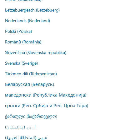
Lëtzebuergesch (Lëtzebuerg)
Nederlands (Nederland)
Polski (Polska)
Română (România)
Slovenčina (Slovenská republika)
Svenska (Sverige)
Türkmen dili (Türkmenistan)
Беларуская (Беларусь)
македонски (Република Македонија)
српски (Реп. Србија и Реп. Црна Гора)
ქართული (საქართველო)
اُردو (پاکستان)
عربي (المنطقة العربية)