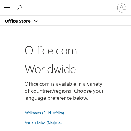
Sign
Microsoft
in
to
Office Store
your
account
Office.com
Worldwide
Office.com is available in a variety
of countries/regions. Choose your
language preference below.
Afrikaans (Suid-Afrika)
Asụsụ Igbo (Naịjịrịa)