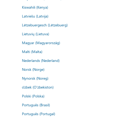
Kiswahili (Kenya)
Latviešu (Latvija)
Lëtzebuergesch (Lëtzebuerg)
Lietuvių (Lietuva)
Magyar (Magyarország)
Malti (Malta)
Nederlands (Nederland)
Norsk (Norge)
Nynorsk (Noreg)
o'zbek (O'zbekiston)
Polski (Polska)
Português (Brasil)
Português (Portugal)