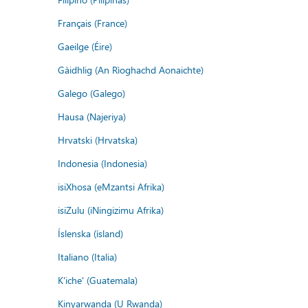
Français (France)
Gaeilge (Éire)
Gàidhlig (An Rìoghachd Aonaichte)
Galego (Galego)
Hausa (Najeriya)
Hrvatski (Hrvatska)
Indonesia (Indonesia)
isiXhosa (eMzantsi Afrika)
isiZulu (iNingizimu Afrika)
Íslenska (ísland)
Italiano (Italia)
K'iche' (Guatemala)
Kinyarwanda (U Rwanda)