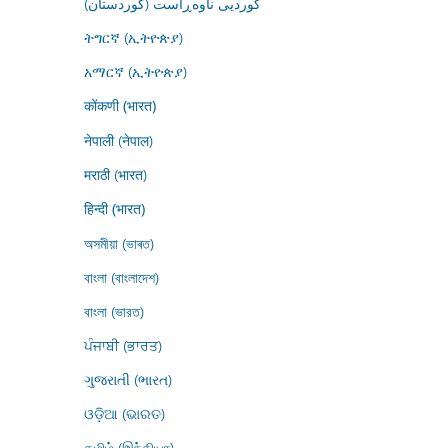
کوردیی ناوەڕاست (کوردستان)
ትግርኛ (ኢትዮጵያ)
አማርኛ (ኢትዮጵያ)
कोंकणी (भारत)
नेपाली (नेपाल)
मराठी (भारत)
हिन्दी (भारत)
অসমীয়া (ভাৰত)
বাংলা (বাংলাদেশ)
বাংলা (ভারত)
ਪੰਜਾਬੀ (ਭਾਰਤ)
ગુજરાતી (ભારત)
ଓଡ଼ିଆ (ଭାରତ)
தமிழ் (இந்தியா)