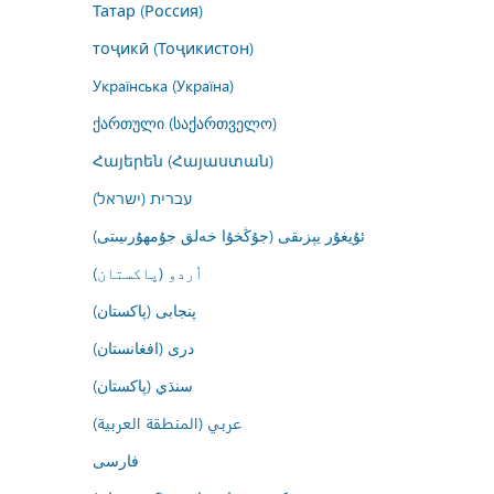
Татар (Россия)
тоҷикӣ (Тоҷикистон)
Українська (Україна)
ქართული (საქართველო)
Հայերեն (Հայաստան)
עברית (ישראל)
ئۇيغۇر يېزىقى (جۇڭخۇا خەلق جۇمھۇرىيىتى)
اُردو (پاکستان)
پنجابی (پاکستان)
درى (افغانستان)
سنڌي (پاکستان)
عربي (المنطقة العربية)
فارسى