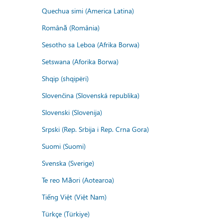
Quechua simi (America Latina)
Română (România)
Sesotho sa Leboa (Afrika Borwa)
Setswana (Aforika Borwa)
Shqip (shqipëri)
Slovenčina (Slovenská republika)
Slovenski (Slovenija)
Srpski (Rep. Srbija i Rep. Crna Gora)
Suomi (Suomi)
Svenska (Sverige)
Te reo Māori (Aotearoa)
Tiếng Việt (Việt Nam)
Türkçe (Türkiye)