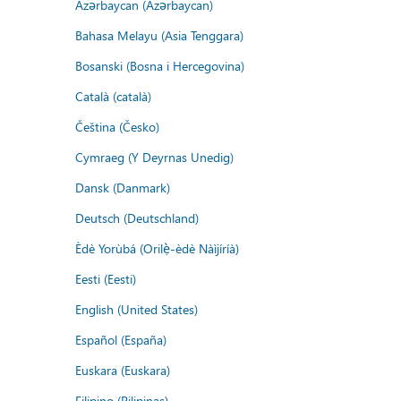
Azərbaycan (Azərbaycan)
Bahasa Melayu (Asia Tenggara)
Bosanski (Bosna i Hercegovina)
Català (català)
Čeština (Česko)
Cymraeg (Y Deyrnas Unedig)
Dansk (Danmark)
Deutsch (Deutschland)
Èdè Yorùbá (Orilẹ̀-èdè Nàìjíríà)
Eesti (Eesti)
English (United States)
Español (España)
Euskara (Euskara)
Filipino (Pilipinas)