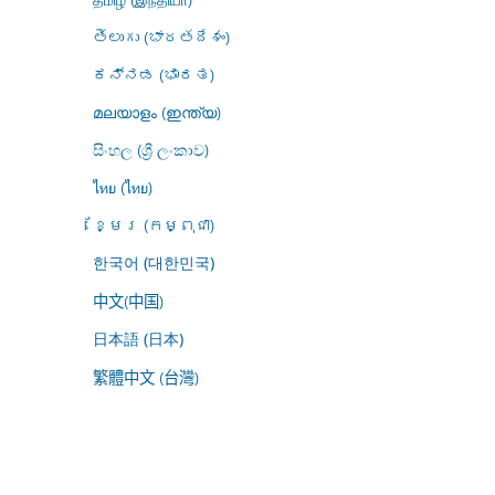
తెలుగు (భారతదేశం)
ಕನ್ನಡ (ಭಾರತ)
മലയാളം (ഇന്ത്യ)
සිංහල (ශ්‍රී ලංකාව)
ไทย (ไทย)
ខ្មែរ (កម្ពុជា)
한국어 (대한민국)
中文(中国)
日本語 (日本)
繁體中文 (台灣)