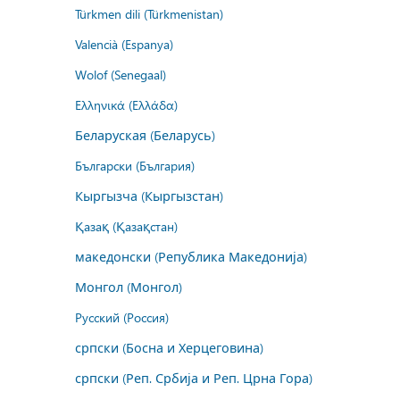
Türkmen dili (Türkmenistan)
Valencià (Espanya)
Wolof (Senegaal)
Ελληνικά (Ελλάδα)
Беларуская (Беларусь)
Български (България)
Кыргызча (Кыргызстан)
Қазақ (Қазақстан)
македонски (Република Македонија)
Монгол (Монгол)
Русский (Россия)
српски (Босна и Херцеговина)
српски (Реп. Србија и Реп. Црна Гора)