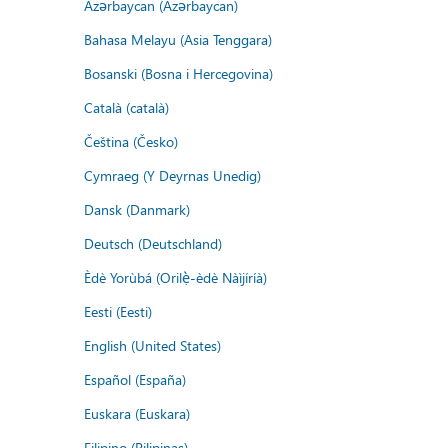
Azərbaycan (Azərbaycan)
Bahasa Melayu (Asia Tenggara)
Bosanski (Bosna i Hercegovina)
Català (català)
Čeština (Česko)
Cymraeg (Y Deyrnas Unedig)
Dansk (Danmark)
Deutsch (Deutschland)
Èdè Yorùbá (Orilẹ̀-èdè Nàìjíríà)
Eesti (Eesti)
English (United States)
Español (España)
Euskara (Euskara)
Filipino (Pilipinas)