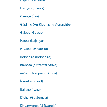
Français (France)
Gaeilge (Éire)
Gàidhlig (An Rìoghachd Aonaichte)
Galego (Galego)
Hausa (Najeriya)
Hrvatski (Hrvatska)
Indonesia (Indonesia)
isiXhosa (eMzantsi Afrika)
isiZulu (iNingizimu Afrika)
Íslenska (ísland)
Italiano (Italia)
K'iche' (Guatemala)
Kinyarwanda (U Rwanda)