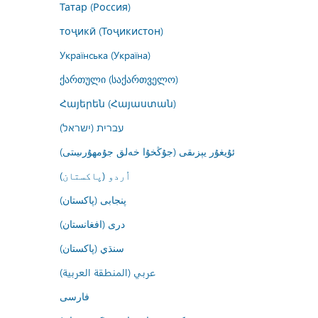
Татар (Россия)
тоҷикӣ (Тоҷикистон)
Українська (Україна)
ქართული (საქართველო)
Հայերեն (Հայաստան)
עברית (ישראל)
ئۇيغۇر يېزىقى (جۇڭخۇا خەلق جۇمھۇرىيىتى)
اُردو (پاکستان)
پنجابی (پاکستان)
درى (افغانستان)
سنڌي (پاکستان)
عربي (المنطقة العربية)
فارسى