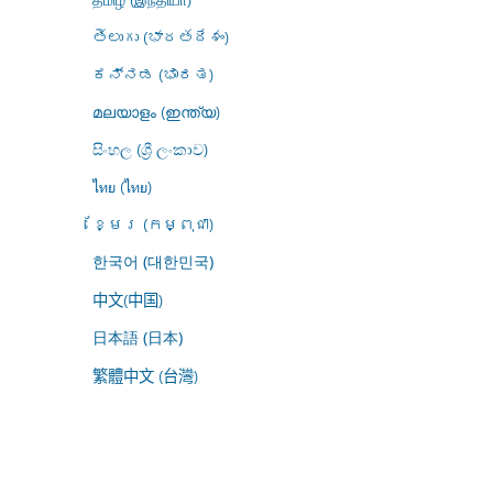
తెలుగు (భారతదేశం)
ಕನ್ನಡ (ಭಾರತ)
മലയാളം (ഇന്ത്യ)
සිංහල (ශ්‍රී ලංකාව)
ไทย (ไทย)
ខ្មែរ (កម្ពុជា)
한국어 (대한민국)
中文(中国)
日本語 (日本)
繁體中文 (台灣)