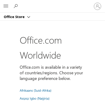
Sign
Microsoft
in
to
Office Store
your
account
Office.com
Worldwide
Office.com is available in a variety
of countries/regions. Choose your
language preference below.
Afrikaans (Suid-Afrika)
Asụsụ Igbo (Naịjịrịa)