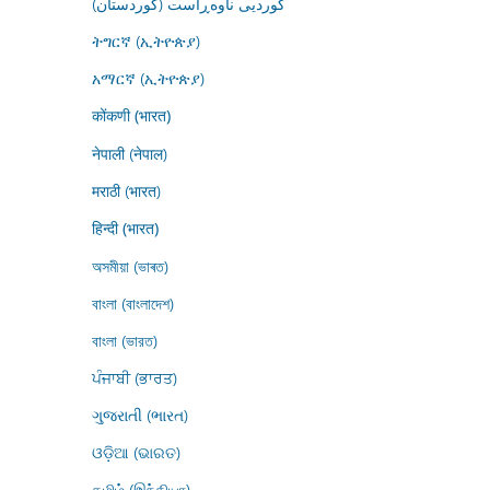
کوردیی ناوەڕاست (کوردستان)
ትግርኛ (ኢትዮጵያ)
አማርኛ (ኢትዮጵያ)
कोंकणी (भारत)
नेपाली (नेपाल)
मराठी (भारत)
हिन्दी (भारत)
অসমীয়া (ভাৰত)
বাংলা (বাংলাদেশ)
বাংলা (ভারত)
ਪੰਜਾਬੀ (ਭਾਰਤ)
ગુજરાતી (ભારત)
ଓଡ଼ିଆ (ଭାରତ)
தமிழ் (இந்தியா)