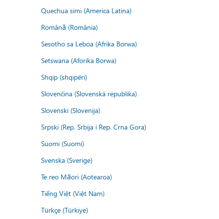
Quechua simi (America Latina)
Română (România)
Sesotho sa Leboa (Afrika Borwa)
Setswana (Aforika Borwa)
Shqip (shqipëri)
Slovenčina (Slovenská republika)
Slovenski (Slovenija)
Srpski (Rep. Srbija i Rep. Crna Gora)
Suomi (Suomi)
Svenska (Sverige)
Te reo Māori (Aotearoa)
Tiếng Việt (Việt Nam)
Türkçe (Türkiye)