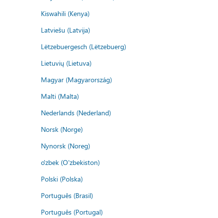
Kiswahili (Kenya)
Latviešu (Latvija)
Lëtzebuergesch (Lëtzebuerg)
Lietuvių (Lietuva)
Magyar (Magyarország)
Malti (Malta)
Nederlands (Nederland)
Norsk (Norge)
Nynorsk (Noreg)
o'zbek (O'zbekiston)
Polski (Polska)
Português (Brasil)
Português (Portugal)