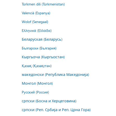
Türkmen dili (Türkmenistan)
Valencià (Espanya)
Wolof (Senegaal)
Ελληνικά (Ελλάδα)
Беларуская (Беларусь)
Български (България)
Кыргызча (Кыргызстан)
Қазақ (Қазақстан)
македонски (Република Македонија)
Монгол (Монгол)
Русский (Россия)
српски (Босна и Херцеговина)
српски (Реп. Србија и Реп. Црна Гора)