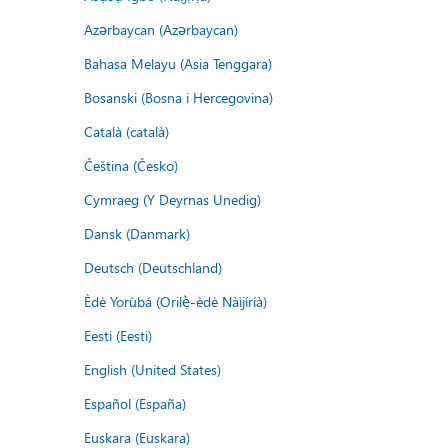
Azərbaycan (Azərbaycan)
Bahasa Melayu (Asia Tenggara)
Bosanski (Bosna i Hercegovina)
Català (català)
Čeština (Česko)
Cymraeg (Y Deyrnas Unedig)
Dansk (Danmark)
Deutsch (Deutschland)
Èdè Yorùbá (Orilẹ̀-èdè Nàìjíríà)
Eesti (Eesti)
English (United States)
Español (España)
Euskara (Euskara)