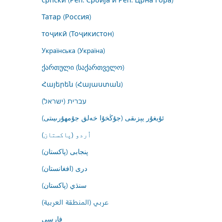
Татар (Россия)
тоҷикӣ (Тоҷикистон)
Українська (Україна)
ქართული (საქართველო)
Հայերեն (Հայաստան)
עברית (ישראל)
ئۇيغۇر يېزىقى (جۇڭخۇا خەلق جۇمھۇرىيىتى)
اُردو (پاکستان)
پنجابی (پاکستان)
درى (افغانستان)
سنڌي (پاکستان)
عربي (المنطقة العربية)
فارسى