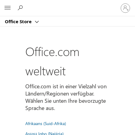
Bei
Microsoft
Ihrem
Konto
Office Store
anmeld
Office.com
weltweit
Office.com ist in einer Vielzahl von
Ländern/Regionen verfügbar.
Wählen Sie unten Ihre bevorzugte
Sprache aus.
Afrikaans (Suid-Afrika)
Asụsụ Igbo (Naịjịrịa)