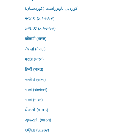
کوردیی ناوەڕاست (کوردستان)
ትግርኛ (ኢትዮጵያ)
አማርኛ (ኢትዮጵያ)
कोंकणी (भारत)
नेपाली (नेपाल)
मराठी (भारत)
हिन्दी (भारत)
অসমীয়া (ভাৰত)
বাংলা (বাংলাদেশ)
বাংলা (ভারত)
ਪੰਜਾਬੀ (ਭਾਰਤ)
ગુજરાતી (ભારત)
ଓଡ଼ିଆ (ଭାରତ)