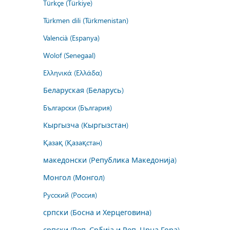
Türkçe (Türkiye)
Türkmen dili (Türkmenistan)
Valencià (Espanya)
Wolof (Senegaal)
Ελληνικά (Ελλάδα)
Беларуская (Беларусь)
Български (България)
Кыргызча (Кыргызстан)
Қазақ (Қазақстан)
македонски (Република Македонија)
Монгол (Монгол)
Русский (Россия)
српски (Босна и Херцеговина)
српски (Реп. Србија и Реп. Црна Гора)