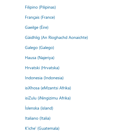
Filipino (Pilipinas)
Français (France)
Gaeilge (Éire)
Gàidhlig (An Rìoghachd Aonaichte)
Galego (Galego)
Hausa (Najeriya)
Hrvatski (Hrvatska)
Indonesia (Indonesia)
isiXhosa (eMzantsi Afrika)
isiZulu (iNingizimu Afrika)
Íslenska (ísland)
Italiano (Italia)
K'iche' (Guatemala)