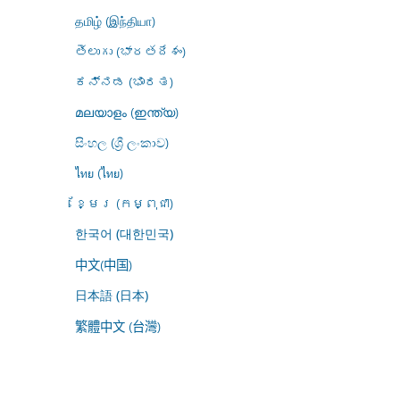
தமிழ் (இந்தியா)
తెలుగు (భారతదేశం)
ಕನ್ನಡ (ಭಾರತ)
മലയാളം (ഇന്ത്യ)
සිංහල (ශ්‍රී ලංකාව)
ไทย (ไทย)
ខ្មែរ (កម្ពុជា)
한국어 (대한민국)
中文(中国)
日本語 (日本)
繁體中文 (台灣)