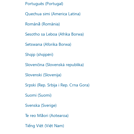
Português (Portugal)
Quechua simi (America Latina)
Română (România)
Sesotho sa Leboa (Afrika Borwa)
Setswana (Aforika Borwa)
Shqip (shqipëri)
Slovenčina (Slovenská republika)
Slovenski (Slovenija)
Srpski (Rep. Srbija i Rep. Crna Gora)
Suomi (Suomi)
Svenska (Sverige)
Te reo Māori (Aotearoa)
Tiếng Việt (Việt Nam)