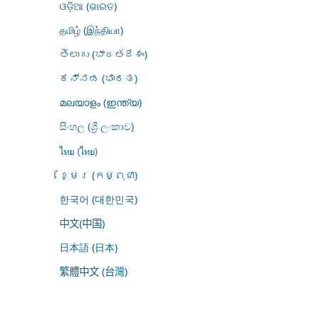
ଓଡ଼ିଆ (ଭାରତ)
தமிழ் (இந்தியா)
తెలుగు (భారతదేశం)
ಕನ್ನಡ (ಭಾರತ)
മലയാളം (ഇന്ത്യ)
සිංහල (ශ්‍රී ලංකාව)
ไทย (ไทย)
ខ្មែរ (កម្ពុជា)
한국어 (대한민국)
中文(中国)
日本語 (日本)
繁體中文 (台灣)