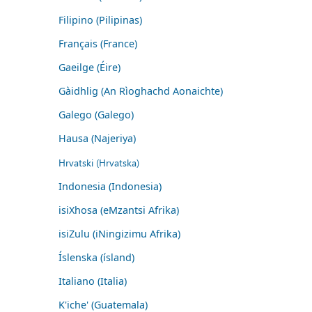
Filipino (Pilipinas)
Français (France)
Gaeilge (Éire)
Gàidhlig (An Rìoghachd Aonaichte)
Galego (Galego)
Hausa (Najeriya)
Hrvatski (Hrvatska)
Indonesia (Indonesia)
isiXhosa (eMzantsi Afrika)
isiZulu (iNingizimu Afrika)
Íslenska (ísland)
Italiano (Italia)
K'iche' (Guatemala)