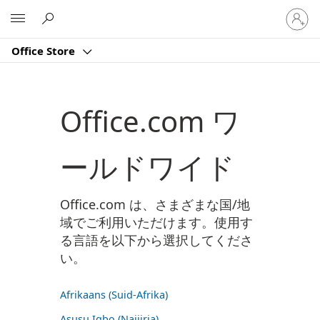
ア
Microsoft
カ
ウ
Office Store
ン
ト
に
サ
Office.com ワ
イ
ン
イ
ールドワイド
ン
す
る
Office.com は、さまざまな国/地
域でご利用いただけます。使用す
る言語を以下から選択してくださ
い。
Afrikaans (Suid-Afrika)
Asụsụ Igbo (Naịjịrịa)