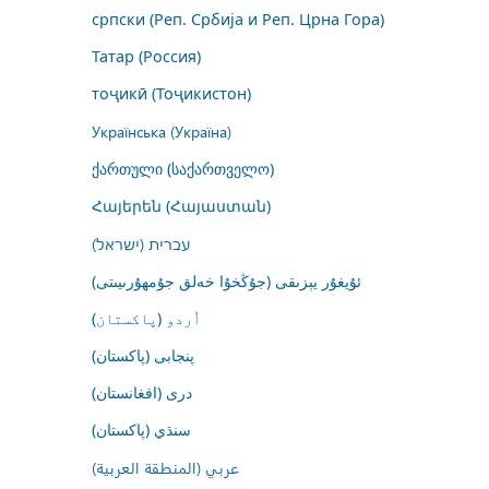
српски (Реп. Србија и Реп. Црна Гора)
Татар (Россия)
тоҷикӣ (Тоҷикистон)
Українська (Україна)
ქართული (საქართველო)
Հայերեն (Հայաստան)
עברית (ישראל)
ئۇيغۇر يېزىقى (جۇڭخۇا خەلق جۇمھۇرىيىتى)
اُردو (پاکستان)
پنجابی (پاکستان)
درى (افغانستان)
سنڌي (پاکستان)
عربي (المنطقة العربية)