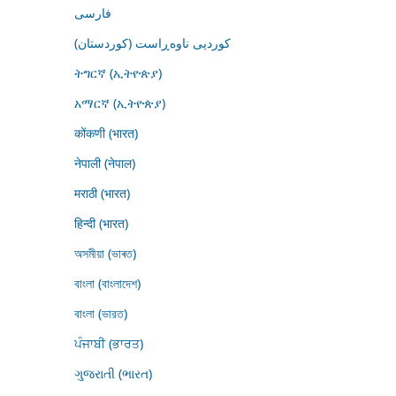
فارسى
کوردیی ناوەڕاست (کوردستان)
ትግርኛ (ኢትዮጵያ)
አማርኛ (ኢትዮጵያ)
कोंकणी (भारत)
नेपाली (नेपाल)
मराठी (भारत)
हिन्दी (भारत)
অসমীয়া (ভাৰত)
বাংলা (বাংলাদেশ)
বাংলা (ভারত)
ਪੰਜਾਬੀ (ਭਾਰਤ)
ગુજરાતી (ભારત)