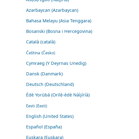
Azərbaycan (Azərbaycan)
Bahasa Melayu (Asia Tenggara)
Bosanski (Bosna i Hercegovina)
Català (català)
Čeština (Česko)
Cymraeg (Y Deyrnas Unedig)
Dansk (Danmark)
Deutsch (Deutschland)
Èdè Yorùbá (Orilẹ̀-èdè Nàìjíríà)
Eesti (Eesti)
English (United States)
Español (España)
Euskara (Euskara)