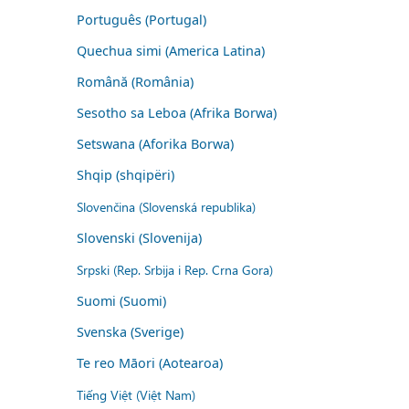
Português (Portugal)
Quechua simi (America Latina)
Română (România)
Sesotho sa Leboa (Afrika Borwa)
Setswana (Aforika Borwa)
Shqip (shqipëri)
Slovenčina (Slovenská republika)
Slovenski (Slovenija)
Srpski (Rep. Srbija i Rep. Crna Gora)
Suomi (Suomi)
Svenska (Sverige)
Te reo Māori (Aotearoa)
Tiếng Việt (Việt Nam)