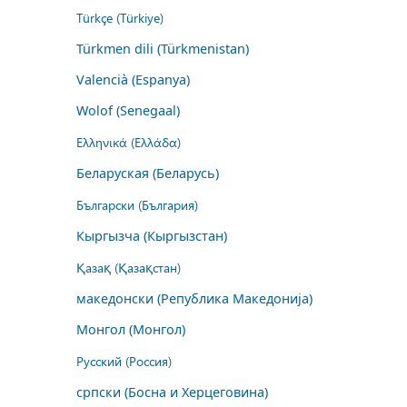
Türkçe (Türkiye)
Türkmen dili (Türkmenistan)
Valencià (Espanya)
Wolof (Senegaal)
Ελληνικά (Ελλάδα)
Беларуская (Беларусь)
Български (България)
Кыргызча (Кыргызстан)
Қазақ (Қазақстан)
македонски (Република Македонија)
Монгол (Монгол)
Русский (Россия)
српски (Босна и Херцеговина)