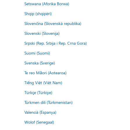
Setswana (Aforika Borwa)
Shqip (shqipëri)
Slovenčina (Slovenská republika)
Slovenski (Slovenija)
Srpski (Rep. Srbija i Rep. Crna Gora)
Suomi (Suomi)
Svenska (Sverige)
Te reo Māori (Aotearoa)
Tiếng Việt (Việt Nam)
Türkçe (Türkiye)
Türkmen dili (Türkmenistan)
Valencià (Espanya)
Wolof (Senegaal)