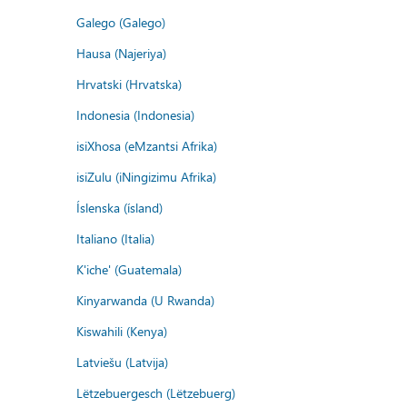
Galego (Galego)
Hausa (Najeriya)
Hrvatski (Hrvatska)
Indonesia (Indonesia)
isiXhosa (eMzantsi Afrika)
isiZulu (iNingizimu Afrika)
Íslenska (ísland)
Italiano (Italia)
K'iche' (Guatemala)
Kinyarwanda (U Rwanda)
Kiswahili (Kenya)
Latviešu (Latvija)
Lëtzebuergesch (Lëtzebuerg)