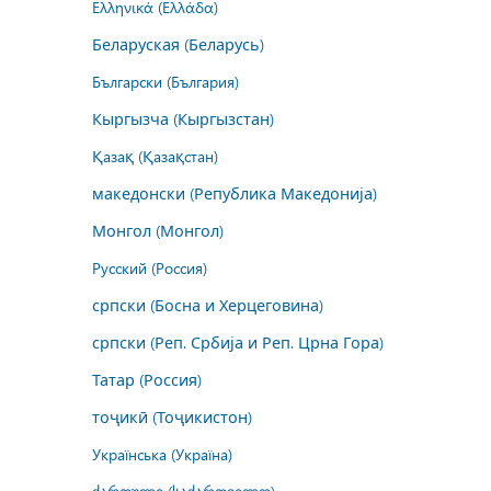
Ελληνικά (Ελλάδα)
Беларуская (Беларусь)
Български (България)
Кыргызча (Кыргызстан)
Қазақ (Қазақстан)
македонски (Република Македонија)
Монгол (Монгол)
Русский (Россия)
српски (Босна и Херцеговина)
српски (Реп. Србија и Реп. Црна Гора)
Татар (Россия)
тоҷикӣ (Тоҷикистон)
Українська (Україна)