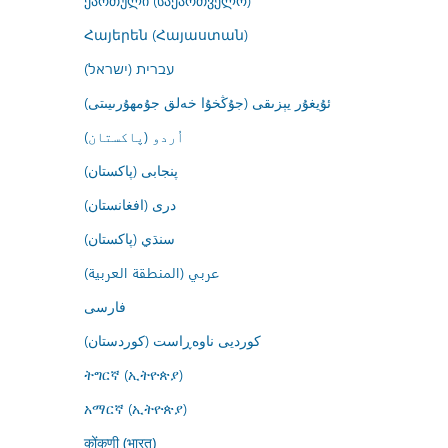
ქართული (საქართველო)
Հայերեն (Հայաստան)
עברית (ישראל)
ئۇيغۇر يېزىقى (جۇڭخۇا خەلق جۇمھۇرىيىتى)
اُردو (پاکستان)
پنجابی (پاکستان)
درى (افغانستان)
سنڌي (پاکستان)
عربي (المنطقة العربية)
فارسى
کوردیی ناوەڕاست (کوردستان)
ትግርኛ (ኢትዮጵያ)
አማርኛ (ኢትዮጵያ)
कोंकणी (भारत)