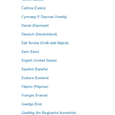
Čeština (Česko)
Cymraeg (Y Deyrnas Unedig)
Dansk (Danmark)
Deutsch (Deutschland)
Èdè Yorùbá (Orilẹ̀-èdè Nàìjíríà)
Eesti (Eesti)
English (United States)
Español (España)
Euskara (Euskara)
Filipino (Pilipinas)
Français (France)
Gaeilge (Éire)
Gàidhlig (An Rìoghachd Aonaichte)