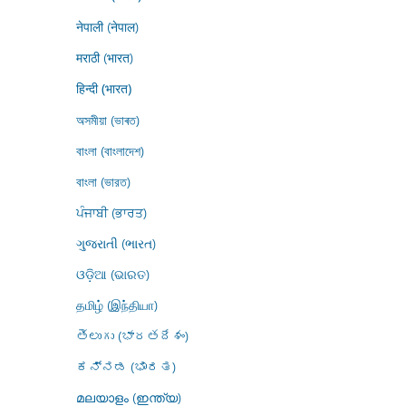
नेपाली (नेपाल)
मराठी (भारत)
हिन्दी (भारत)
অসমীয়া (ভাৰত)
বাংলা (বাংলাদেশ)
বাংলা (ভারত)
ਪੰਜਾਬੀ (ਭਾਰਤ)
ગુજરાતી (ભારત)
ଓଡ଼ିଆ (ଭାରତ)
தமிழ் (இந்தியா)
తెలుగు (భారతదేశం)
ಕನ್ನಡ (ಭಾರತ)
മലയാളം (ഇന്ത്യ)