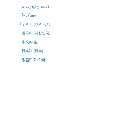
සිංහල (ශ්‍රී ලංකාව)
ไทย (ไทย)
ខ្មែរ (កម្ពុជា)
한국어 (대한민국)
中文(中国)
日本語 (日本)
繁體中文 (台灣)