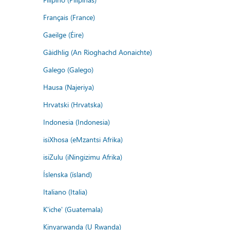
Français (France)
Gaeilge (Éire)
Gàidhlig (An Rìoghachd Aonaichte)
Galego (Galego)
Hausa (Najeriya)
Hrvatski (Hrvatska)
Indonesia (Indonesia)
isiXhosa (eMzantsi Afrika)
isiZulu (iNingizimu Afrika)
Íslenska (ísland)
Italiano (Italia)
K'iche' (Guatemala)
Kinyarwanda (U Rwanda)