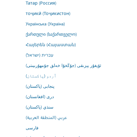
Татар (Россия)
тоҷикӣ (Тоҷикистон)
Українська (Україна)
ქართული (საქართველო)
Հայերեն (Հայաստան)
עברית (ישראל)
ئۇيغۇر يېزىقى (جۇڭخۇا خەلق جۇمھۇرىيىتى)
اُردو (پاکستان)
پنجابی (پاکستان)
درى (افغانستان)
سنڌي (پاکستان)
عربي (المنطقة العربية)
فارسى