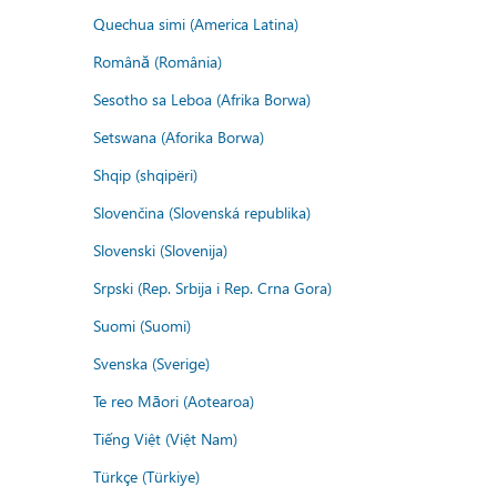
Quechua simi (America Latina)
Română (România)
Sesotho sa Leboa (Afrika Borwa)
Setswana (Aforika Borwa)
Shqip (shqipëri)
Slovenčina (Slovenská republika)
Slovenski (Slovenija)
Srpski (Rep. Srbija i Rep. Crna Gora)
Suomi (Suomi)
Svenska (Sverige)
Te reo Māori (Aotearoa)
Tiếng Việt (Việt Nam)
Türkçe (Türkiye)