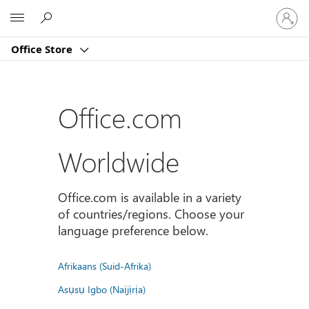
Sign
Microsoft
in
to
Office Store
your
account
Office.com
Worldwide
Office.com is available in a variety
of countries/regions. Choose your
language preference below.
Afrikaans (Suid-Afrika)
Asụsụ Igbo (Naịjịrịa)