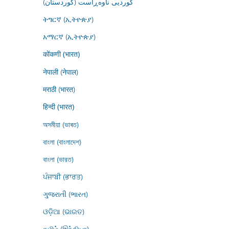
کوردیی ناوەڕاست (کوردستان)
ትግርኛ (ኢትዮጵያ)
አማርኛ (ኢትዮጵያ)
कोंकणी (भारत)
नेपाली (नेपाल)
मराठी (भारत)
हिन्दी (भारत)
অসমীয়া (ভাৰত)
বাংলা (বাংলাদেশ)
বাংলা (ভারত)
ਪੰਜਾਬੀ (ਭਾਰਤ)
ગુજરાતી (ભારત)
ଓଡ଼ିଆ (ଭାରତ)
தமிழ் (இந்தியா)