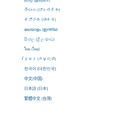
తెలుగు (భారతదేశం)
ಕನ್ನಡ (ಭಾರತ)
മലയാളം (ഇന്ത്യ)
සිංහල (ශ්‍රී ලංකාව)
ไทย (ไทย)
ខ្មែរ (កម្ពុជា)
한국어 (대한민국)
中文(中国)
日本語 (日本)
繁體中文 (台灣)