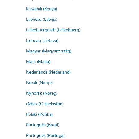
Kiswahili (Kenya)
Latviešu (Latvija)
Lëtzebuergesch (Lëtzebuerg)
Lietuvių (Lietuva)
Magyar (Magyarország)
Malti (Malta)
Nederlands (Nederland)
Norsk (Norge)
Nynorsk (Noreg)
o'zbek (O'zbekiston)
Polski (Polska)
Português (Brasil)
Português (Portugal)