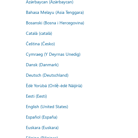
Azərbaycan (Azərbaycan)
Bahasa Melayu (Asia Tenggara)
Bosanski (Bosna i Hercegovina)
Català (català)
Čeština (Česko)
Cymraeg (Y Deyrnas Unedig)
Dansk (Danmark)
Deutsch (Deutschland)
Èdè Yorùbá (Orilẹ̀-èdè Nàìjíríà)
Eesti (Eesti)
English (United States)
Español (España)
Euskara (Euskara)
Filipino (Pilipinas)