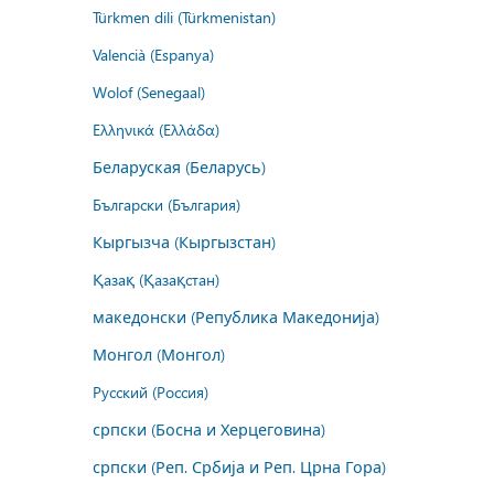
Türkmen dili (Türkmenistan)
Valencià (Espanya)
Wolof (Senegaal)
Ελληνικά (Ελλάδα)
Беларуская (Беларусь)
Български (България)
Кыргызча (Кыргызстан)
Қазақ (Қазақстан)
македонски (Република Македонија)
Монгол (Монгол)
Русский (Россия)
српски (Босна и Херцеговина)
српски (Реп. Србија и Реп. Црна Гора)