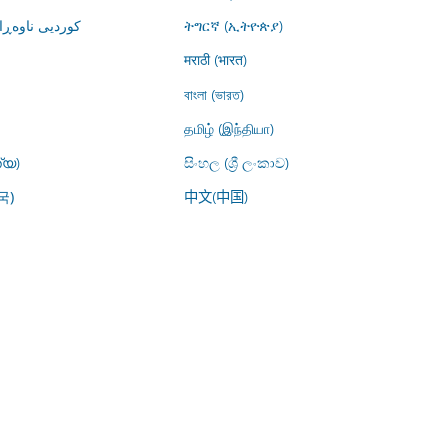
کوردیی ناوە)
ትግርኛ (ኢትዮጵያ)
मराठी (भारत)
বাংলা (ভারত)
தமிழ் (இந்தியா)
്യ)
සිංහල (ශ්‍රී ලංකාව)
中文(中国)
국)