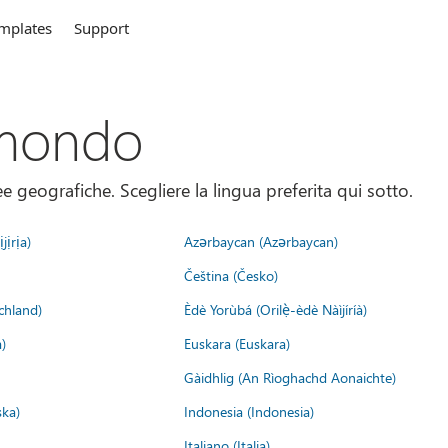
mplates
Support
 mondo
 geografiche. Scegliere la lingua preferita qui sotto.
jịrịa)
Azərbaycan (Azərbaycan)
Čeština (Česko)
chland)
Èdè Yorùbá (Orilẹ̀-èdè Nàìjíríà)
)
Euskara (Euskara)
Gàidhlig (An Rìoghachd Aonaichte)
ska)
Indonesia (Indonesia)
Italiano (Italia)