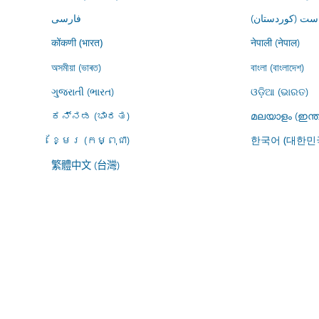
ڕاست (کوردستان
فارسى
नेपाली (नेपाल)
कोंकणी (भारत)
অসমীয়া (ভাৰত)
বাংলা (বাংলাদেশ)
ગુજરાતી (ભારત)
ଓଡ଼ିଆ (ଭାରତ)
ಕನ್ನಡ (ಭಾರತ)
മലയാളം (ഇന്ത
ខ្មែរ (កម្ពុជា)
한국어 (대한민
繁體中文 (台灣)