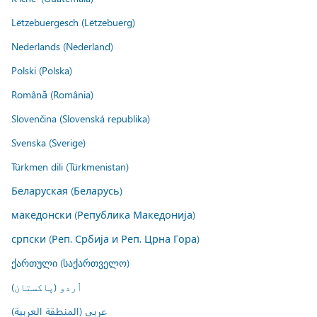
Lëtzebuergesch (Lëtzebuerg)
Nederlands (Nederland)
Polski (Polska)
Română (România)
Slovenčina (Slovenská republika)
Svenska (Sverige)
Türkmen dili (Türkmenistan)
Беларуская (Беларусь)
македонски (Република Македонија)
српски (Реп. Србија и Реп. Црна Гора)
ქართული (საქართველო)
اُردو (پاکستان)
عربي (المنطقة العربية)