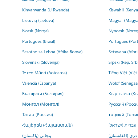
Kinyarwanda (U Rwanda)
Kiswahili (Kenya
Lietuvių (Lietuva)
Magyar (Magya
Norsk (Norge)
Nynorsk (Noreg
Português (Brasil)
Português (Port
Sesotho sa Leboa (Afrika Borwa)
Setswana (Afor
Slovenski (Slovenija)
Srpski (Rep. Srb
Te reo Māori (Aotearoa)
Tiếng Việt (Việ
Valencià (Espanya)
Wolof (Senegaal
Български (България)
Кыргызча (Кы
Монгол (Монгол)
Русский (Росси
Татар (Россия)
тоҷикӣ (Тоҷи
Հայերեն (Հայաստան)
עברית (ישראל)
درى (افغانستان)
پنجابی (پاکستان)