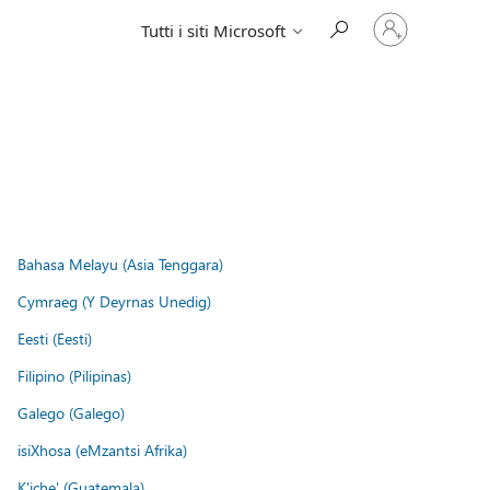
Accedi
Tutti i siti Microsoft
con
il
tuo
account
Bahasa Melayu (Asia Tenggara)
Cymraeg (Y Deyrnas Unedig)
Eesti (Eesti)
Filipino (Pilipinas)
Galego (Galego)
isiXhosa (eMzantsi Afrika)
K'iche' (Guatemala)