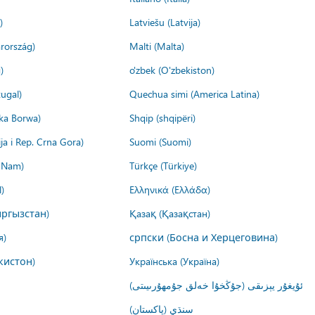
)
Latviešu (Latvija)
rország)
Malti (Malta)
)
o'zbek (O'zbekiston)
ugal)
Quechua simi (America Latina)
ika Borwa)
Shqip (shqipëri)
ija i Rep. Crna Gora)
Suomi (Suomi)
t Nam)
Türkçe (Türkiye)
)
Ελληνικά (Ελλάδα)
ргызстан)
Қазақ (Қазақстан)
я)
српски (Босна и Херцеговина)
кистон)
Українська (Україна)
ئۇيغۇر يېزىقى (جۇڭخۇا خەلق جۇمھۇرىيىتى)
سنڌي (پاکستان)