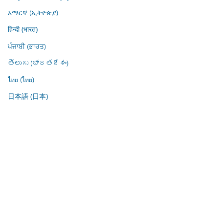
አማርኛ (ኢትዮጵያ)
हिन्दी (भारत)
ਪੰਜਾਬੀ (ਭਾਰਤ)
తెలుగు (భారతదేశం)
ไทย (ไทย)
日本語 (日本)