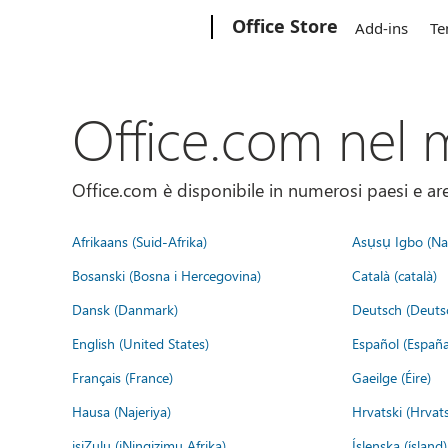
Microsoft
Office Store
Add-ins
Te
Office.com nel
Office.com è disponibile in numerosi paesi e aree
Afrikaans (Suid-Afrika)
Asụsụ Igbo (Naị
Bosanski (Bosna i Hercegovina)
Català (català)
Dansk (Danmark)
Deutsch (Deuts
English (United States)
Español (España
Français (France)
Gaeilge (Éire)
Hausa (Najeriya)
Hrvatski (Hrvat
isiZulu (iNingizimu Afrika)
Íslenska (ísland)