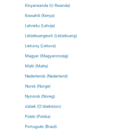
Kinyarwanda (U Rwanda)
Kiswahili (Kenya)
Latviešu (Latvija)
Lëtzebuergesch (Lëtzebuerg)
Lietuvių (Lietuva)
Magyar (Magyarország)
Malti (Malta)
Nederlands (Nederland)
Norsk (Norge)
Nynorsk (Noreg)
o'zbek (O'zbekiston)
Polski (Polska)
Português (Brasil)