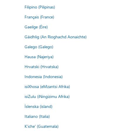
Filipino (Pilipinas)
Français (France)
Gaeilge (Éire)
Gàidhlig (An Rìoghachd Aonaichte)
Galego (Galego)
Hausa (Najeriya)
Hrvatski (Hrvatska)
Indonesia (Indonesia)
isiXhosa (eMzantsi Afrika)
isiZulu (iNingizimu Afrika)
Íslenska (ísland)
Italiano (Italia)
K'iche' (Guatemala)