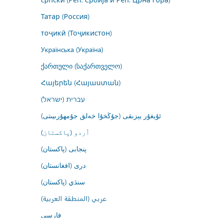
Татар (Россия)
тоҷикӣ (Тоҷикистон)
Українська (Україна)
ქართული (საქართველო)
Հայերեն (Հայաստան)
עברית (ישראל)
ئۇيغۇر يېزىقى (جۇڭخۇا خەلق جۇمھۇرىيىتى)
اُردو (پاکستان)
پنجابی (پاکستان)
درى (افغانستان)
سنڌي (پاکستان)
عربي (المنطقة العربية)
فارسى