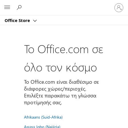
Είσοδος
Microsoft
στον
λογαρι
Office Store
σας
Το Office.com σε
όλο τον κόσμο
Το Office.com είναι διαθέσιμο σε
διάφορες χώρες/περιοχές.
Επιλέξτε παρακάτω τη γλώσσα
προτίμησής σας.
Afrikaans (Suid-Afrika)
Asụsụ Igbo (Naịjịrịa)