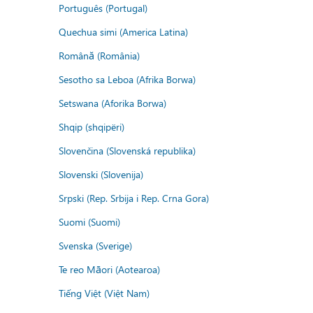
Português (Portugal)
Quechua simi (America Latina)
Română (România)
Sesotho sa Leboa (Afrika Borwa)
Setswana (Aforika Borwa)
Shqip (shqipëri)
Slovenčina (Slovenská republika)
Slovenski (Slovenija)
Srpski (Rep. Srbija i Rep. Crna Gora)
Suomi (Suomi)
Svenska (Sverige)
Te reo Māori (Aotearoa)
Tiếng Việt (Việt Nam)