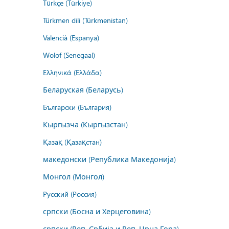
Türkçe (Türkiye)
Türkmen dili (Türkmenistan)
Valencià (Espanya)
Wolof (Senegaal)
Ελληνικά (Ελλάδα)
Беларуская (Беларусь)
Български (България)
Кыргызча (Кыргызстан)
Қазақ (Қазақстан)
македонски (Република Македонија)
Монгол (Монгол)
Русский (Россия)
српски (Босна и Херцеговина)
српски (Реп. Србија и Реп. Црна Гора)