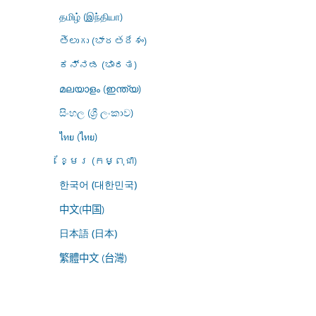
தமிழ் (இந்தியா)
తెలుగు (భారతదేశం)
ಕನ್ನಡ (ಭಾರತ)
മലയാളം (ഇന്ത്യ)
සිංහල (ශ්‍රී ලංකාව)
ไทย (ไทย)
ខ្មែរ (កម្ពុជា)
한국어 (대한민국)
中文(中国)
日本語 (日本)
繁體中文 (台灣)