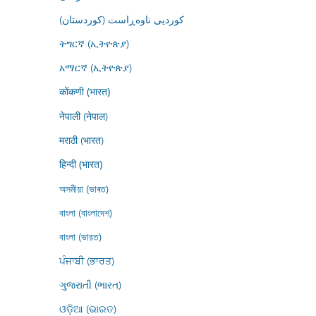
کوردیی ناوەڕاست (کوردستان)
ትግርኛ (ኢትዮጵያ)
አማርኛ (ኢትዮጵያ)
कोंकणी (भारत)
नेपाली (नेपाल)
मराठी (भारत)
हिन्दी (भारत)
অসমীয়া (ভাৰত)
বাংলা (বাংলাদেশ)
বাংলা (ভারত)
ਪੰਜਾਬੀ (ਭਾਰਤ)
ગુજરાતી (ભારત)
ଓଡ଼ିଆ (ଭାରତ)