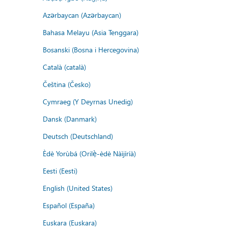
Azərbaycan (Azərbaycan)
Bahasa Melayu (Asia Tenggara)
Bosanski (Bosna i Hercegovina)
Català (català)
Čeština (Česko)
Cymraeg (Y Deyrnas Unedig)
Dansk (Danmark)
Deutsch (Deutschland)
Èdè Yorùbá (Orilẹ̀-èdè Nàìjíríà)
Eesti (Eesti)
English (United States)
Español (España)
Euskara (Euskara)