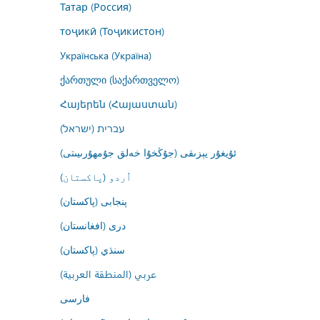
Татар (Россия)
тоҷикӣ (Тоҷикистон)
Українська (Україна)
ქართული (საქართველო)
Հայերեն (Հայաստան)
עברית (ישראל)
ئۇيغۇر يېزىقى (جۇڭخۇا خەلق جۇمھۇرىيىتى)
اُردو (پاکستان)
پنجابی (پاکستان)
درى (افغانستان)
سنڌي (پاکستان)
عربي (المنطقة العربية)
فارسى