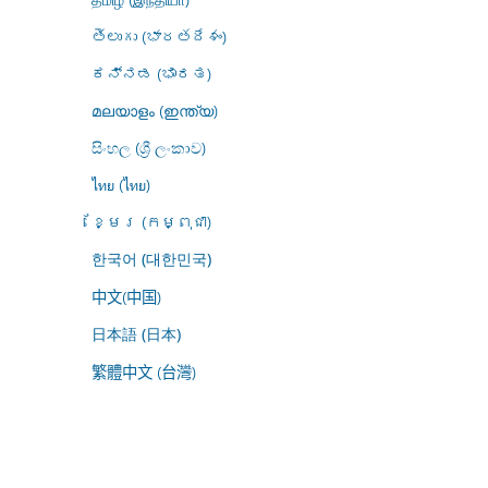
తెలుగు (భారతదేశం)
ಕನ್ನಡ (ಭಾರತ)
മലയാളം (ഇന്ത്യ)
සිංහල (ශ්‍රී ලංකාව)
ไทย (ไทย)
ខ្មែរ (កម្ពុជា)
한국어 (대한민국)
中文(中国)
日本語 (日本)
繁體中文 (台灣)