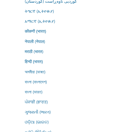
کوردیی ناوەڕاست (کوردستان)
ትግርኛ (ኢትዮጵያ)
አማርኛ (ኢትዮጵያ)
कोंकणी (भारत)
नेपाली (नेपाल)
मराठी (भारत)
हिन्दी (भारत)
অসমীয়া (ভাৰত)
বাংলা (বাংলাদেশ)
বাংলা (ভারত)
ਪੰਜਾਬੀ (ਭਾਰਤ)
ગુજરાતી (ભારત)
ଓଡ଼ିଆ (ଭାରତ)
தமிழ் (இந்தியா)