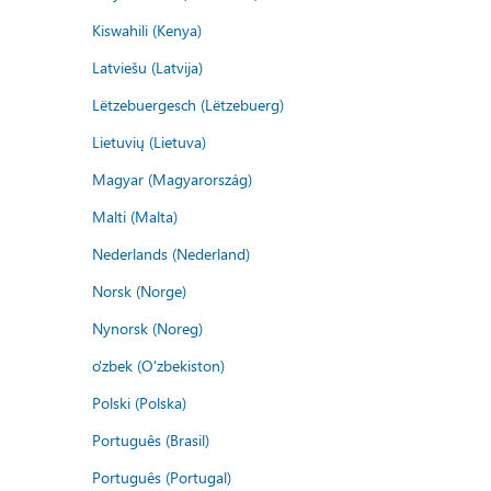
Kiswahili (Kenya)
Latviešu (Latvija)
Lëtzebuergesch (Lëtzebuerg)
Lietuvių (Lietuva)
Magyar (Magyarország)
Malti (Malta)
Nederlands (Nederland)
Norsk (Norge)
Nynorsk (Noreg)
o'zbek (O'zbekiston)
Polski (Polska)
Português (Brasil)
Português (Portugal)