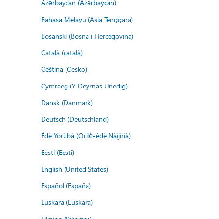
Azərbaycan (Azərbaycan)
Bahasa Melayu (Asia Tenggara)
Bosanski (Bosna i Hercegovina)
Català (català)
Čeština (Česko)
Cymraeg (Y Deyrnas Unedig)
Dansk (Danmark)
Deutsch (Deutschland)
Èdè Yorùbá (Orilẹ̀-èdè Nàìjíríà)
Eesti (Eesti)
English (United States)
Español (España)
Euskara (Euskara)
Filipino (Pilipinas)