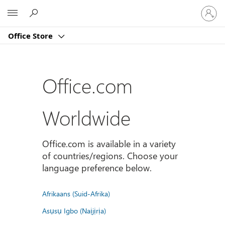
Sign
Microsoft
in
to
Office Store
your
account
Office.com
Worldwide
Office.com is available in a variety
of countries/regions. Choose your
language preference below.
Afrikaans (Suid-Afrika)
Asụsụ Igbo (Naịjịrịa)