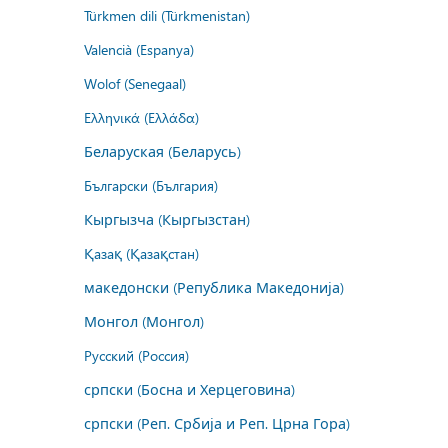
Türkmen dili (Türkmenistan)
Valencià (Espanya)
Wolof (Senegaal)
Ελληνικά (Ελλάδα)
Беларуская (Беларусь)
Български (България)
Кыргызча (Кыргызстан)
Қазақ (Қазақстан)
македонски (Република Македонија)
Монгол (Монгол)
Русский (Россия)
српски (Босна и Херцеговина)
српски (Реп. Србија и Реп. Црна Гора)