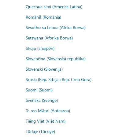
Quechua simi (America Latina)
Română (România)
Sesotho sa Leboa (Afrika Borwa)
Setswana (Aforika Borwa)
Shqip (shqipëri)
Slovenčina (Slovenská republika)
Slovenski (Slovenija)
Srpski (Rep. Srbija i Rep. Crna Gora)
Suomi (Suomi)
Svenska (Sverige)
Te reo Māori (Aotearoa)
Tiếng Việt (Việt Nam)
Türkçe (Türkiye)