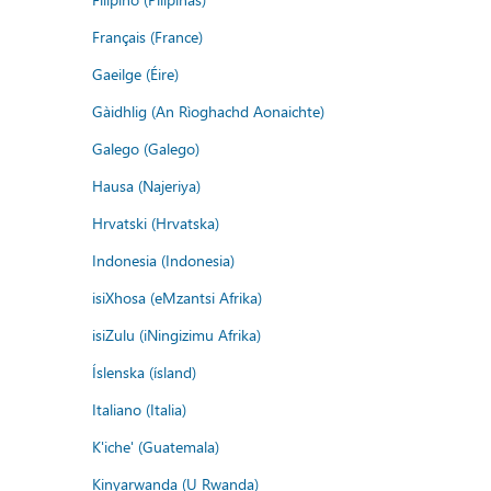
Français (France)
Gaeilge (Éire)
Gàidhlig (An Rìoghachd Aonaichte)
Galego (Galego)
Hausa (Najeriya)
Hrvatski (Hrvatska)
Indonesia (Indonesia)
isiXhosa (eMzantsi Afrika)
isiZulu (iNingizimu Afrika)
Íslenska (ísland)
Italiano (Italia)
K'iche' (Guatemala)
Kinyarwanda (U Rwanda)