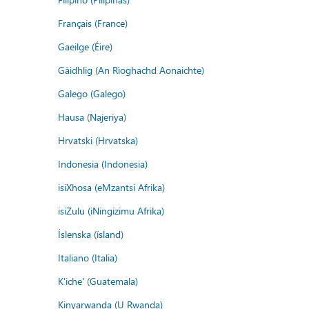
Français (France)
Gaeilge (Éire)
Gàidhlig (An Rìoghachd Aonaichte)
Galego (Galego)
Hausa (Najeriya)
Hrvatski (Hrvatska)
Indonesia (Indonesia)
isiXhosa (eMzantsi Afrika)
isiZulu (iNingizimu Afrika)
Íslenska (ísland)
Italiano (Italia)
K'iche' (Guatemala)
Kinyarwanda (U Rwanda)