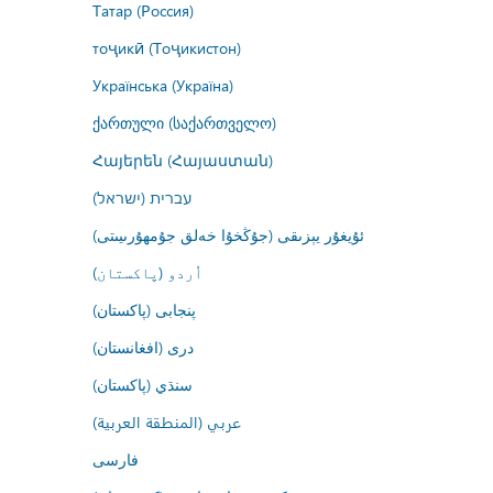
Татар (Россия)
тоҷикӣ (Тоҷикистон)
Українська (Україна)
ქართული (საქართველო)
Հայերեն (Հայաստան)
עברית (ישראל)
ئۇيغۇر يېزىقى (جۇڭخۇا خەلق جۇمھۇرىيىتى)
اُردو (پاکستان)
پنجابی (پاکستان)
درى (افغانستان)
سنڌي (پاکستان)
عربي (المنطقة العربية)
فارسى