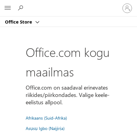
Logige
Microsoft
sisse
oma
Office Store
kontole
Office.com kogu
maailmas
Office.com on saadaval erinevates
riikides/piirkondades. Valige keele-
eelistus allpool.
Afrikaans (Suid-Afrika)
Asụsụ Igbo (Naịjịrịa)