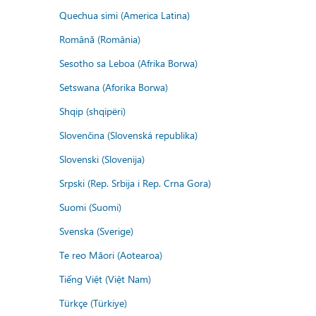
Quechua simi (America Latina)
Română (România)
Sesotho sa Leboa (Afrika Borwa)
Setswana (Aforika Borwa)
Shqip (shqipëri)
Slovenčina (Slovenská republika)
Slovenski (Slovenija)
Srpski (Rep. Srbija i Rep. Crna Gora)
Suomi (Suomi)
Svenska (Sverige)
Te reo Māori (Aotearoa)
Tiếng Việt (Việt Nam)
Türkçe (Türkiye)