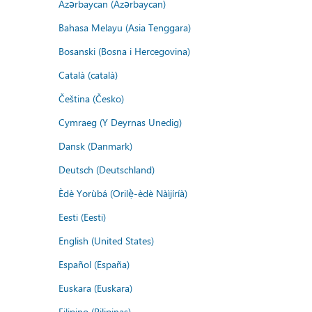
Azərbaycan (Azərbaycan)
Bahasa Melayu (Asia Tenggara)
Bosanski (Bosna i Hercegovina)
Català (català)
Čeština (Česko)
Cymraeg (Y Deyrnas Unedig)
Dansk (Danmark)
Deutsch (Deutschland)
Èdè Yorùbá (Orilẹ̀-èdè Nàìjíríà)
Eesti (Eesti)
English (United States)
Español (España)
Euskara (Euskara)
Filipino (Pilipinas)