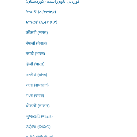
کوردیی ناوەڕاست (کوردستان)
ትግርኛ (ኢትዮጵያ)
አማርኛ (ኢትዮጵያ)
कोंकणी (भारत)
नेपाली (नेपाल)
मराठी (भारत)
हिन्दी (भारत)
অসমীয়া (ভাৰত)
বাংলা (বাংলাদেশ)
বাংলা (ভারত)
ਪੰਜਾਬੀ (ਭਾਰਤ)
ગુજરાતી (ભારત)
ଓଡ଼ିଆ (ଭାରତ)
தமிழ் (இந்தியா)