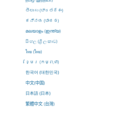
తెలుగు (భారతదేశం)
ಕನ್ನಡ (ಭಾರತ)
മലയാളം (ഇന്ത്യ)
සිංහල (ශ්‍රී ලංකාව)
ไทย (ไทย)
ខ្មែរ (កម្ពុជា)
한국어 (대한민국)
中文(中国)
日本語 (日本)
繁體中文 (台灣)