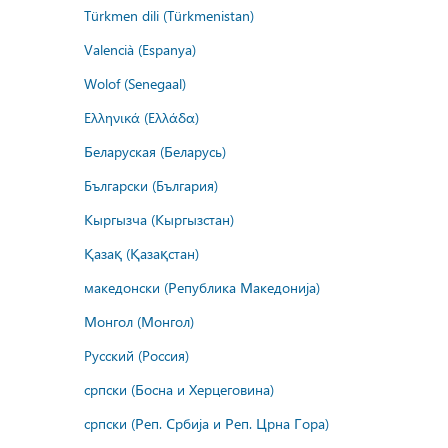
Türkmen dili (Türkmenistan)
Valencià (Espanya)
Wolof (Senegaal)
Ελληνικά (Ελλάδα)
Беларуская (Беларусь)
Български (България)
Кыргызча (Кыргызстан)
Қазақ (Қазақстан)
македонски (Република Македонија)
Монгол (Монгол)
Русский (Россия)
српски (Босна и Херцеговина)
српски (Реп. Србија и Реп. Црна Гора)