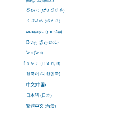
తెలుగు (భారతదేశం)
ಕನ್ನಡ (ಭಾರತ)
മലയാളം (ഇന്ത്യ)
සිංහල (ශ්‍රී ලංකාව)
ไทย (ไทย)
ខ្មែរ (កម្ពុជា)
한국어 (대한민국)
中文(中国)
日本語 (日本)
繁體中文 (台灣)