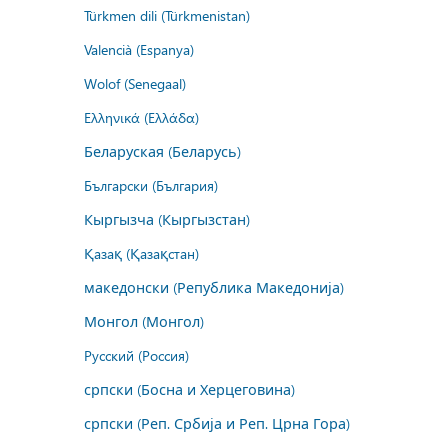
Türkmen dili (Türkmenistan)
Valencià (Espanya)
Wolof (Senegaal)
Ελληνικά (Ελλάδα)
Беларуская (Беларусь)
Български (България)
Кыргызча (Кыргызстан)
Қазақ (Қазақстан)
македонски (Република Македонија)
Монгол (Монгол)
Русский (Россия)
српски (Босна и Херцеговина)
српски (Реп. Србија и Реп. Црна Гора)