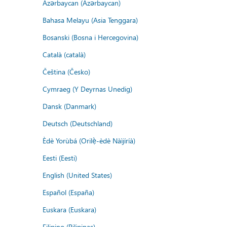
Azərbaycan (Azərbaycan)
Bahasa Melayu (Asia Tenggara)
Bosanski (Bosna i Hercegovina)
Català (català)
Čeština (Česko)
Cymraeg (Y Deyrnas Unedig)
Dansk (Danmark)
Deutsch (Deutschland)
Èdè Yorùbá (Orilẹ̀-èdè Nàìjíríà)
Eesti (Eesti)
English (United States)
Español (España)
Euskara (Euskara)
Filipino (Pilipinas)