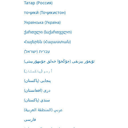
Татар (Россия)
тоҷикӣ (Тоҷикистон)
Українська (Україна)
ქართული (საქართველო)
Հայերեն (Հայաստան)
עברית (ישראל)
ئۇيغۇر يېزىقى (جۇڭخۇا خەلق جۇمھۇرىيىتى)
اُردو (پاکستان)
پنجابی (پاکستان)
درى (افغانستان)
سنڌي (پاکستان)
عربي (المنطقة العربية)
فارسى