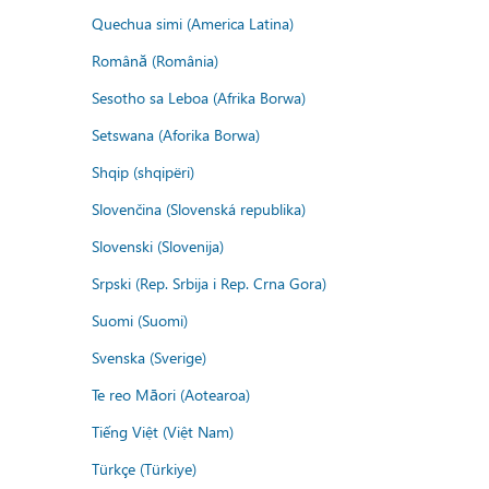
Quechua simi (America Latina)
Română (România)
Sesotho sa Leboa (Afrika Borwa)
Setswana (Aforika Borwa)
Shqip (shqipëri)
Slovenčina (Slovenská republika)
Slovenski (Slovenija)
Srpski (Rep. Srbija i Rep. Crna Gora)
Suomi (Suomi)
Svenska (Sverige)
Te reo Māori (Aotearoa)
Tiếng Việt (Việt Nam)
Türkçe (Türkiye)