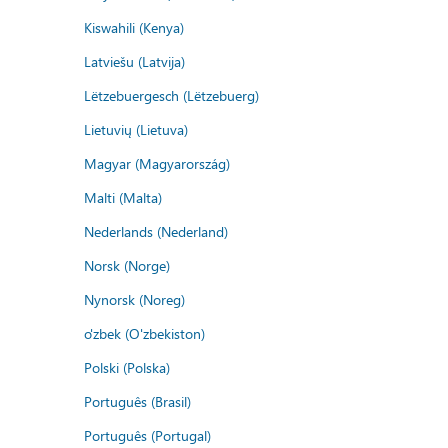
Kiswahili (Kenya)
Latviešu (Latvija)
Lëtzebuergesch (Lëtzebuerg)
Lietuvių (Lietuva)
Magyar (Magyarország)
Malti (Malta)
Nederlands (Nederland)
Norsk (Norge)
Nynorsk (Noreg)
o'zbek (O'zbekiston)
Polski (Polska)
Português (Brasil)
Português (Portugal)