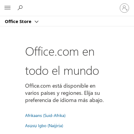
Iniciar
Microsoft
sesión
en
Office Store
tu
cuenta
Office.com en
todo el mundo
Office.com está disponible en
varios países y regiones. Elija su
preferencia de idioma más abajo.
Afrikaans (Suid-Afrika)
Asụsụ Igbo (Naịjịrịa)