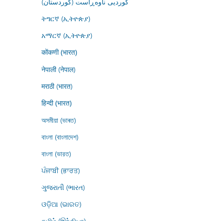
کوردیی ناوەڕاست (کوردستان)
ትግርኛ (ኢትዮጵያ)
አማርኛ (ኢትዮጵያ)
कोंकणी (भारत)
नेपाली (नेपाल)
मराठी (भारत)
हिन्दी (भारत)
অসমীয়া (ভাৰত)
বাংলা (বাংলাদেশ)
বাংলা (ভারত)
ਪੰਜਾਬੀ (ਭਾਰਤ)
ગુજરાતી (ભારત)
ଓଡ଼ିଆ (ଭାରତ)
தமிழ் (இந்தியா)