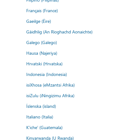
Français (France)
Gaeilge (Éire)
Gàidhlig (An Rìoghachd Aonaichte)
Galego (Galego)
Hausa (Najeriya)
Hrvatski (Hrvatska)
Indonesia (Indonesia)
isiXhosa (eMzantsi Afrika)
isiZulu (iNingizimu Afrika)
Íslenska (ísland)
Italiano (Italia)
K'iche' (Guatemala)
Kinyarwanda (U Rwanda)