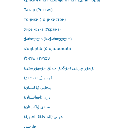
Татар (Россия)
тоҷикӣ (Тоҷикистон)
Українська (Україна)
ქართული (საქართველო)
Հայերեն (Հայաստան)
עברית (ישראל)
ئۇيغۇر يېزىقى (جۇڭخۇا خەلق جۇمھۇرىيىتى)
اُردو (پاکستان)
پنجابی (پاکستان)
درى (افغانستان)
سنڌي (پاکستان)
عربي (المنطقة العربية)
فارسى