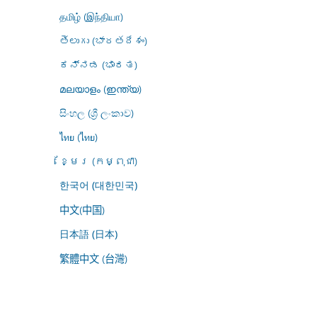
தமிழ் (இந்தியா)
తెలుగు (భారతదేశం)
ಕನ್ನಡ (ಭಾರತ)
മലയാളം (ഇന്ത്യ)
සිංහල (ශ්‍රී ලංකාව)
ไทย (ไทย)
ខ្មែរ (កម្ពុជា)
한국어 (대한민국)
中文(中国)
日本語 (日本)
繁體中文 (台灣)