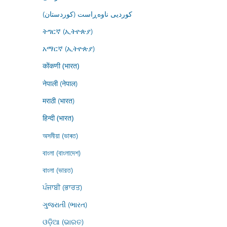
کوردیی ناوەڕاست (کوردستان)
ትግርኛ (ኢትዮጵያ)
አማርኛ (ኢትዮጵያ)
कोंकणी (भारत)
नेपाली (नेपाल)
मराठी (भारत)
हिन्दी (भारत)
অসমীয়া (ভাৰত)
বাংলা (বাংলাদেশ)
বাংলা (ভারত)
ਪੰਜਾਬੀ (ਭਾਰਤ)
ગુજરાતી (ભારત)
ଓଡ଼ିଆ (ଭାରତ)