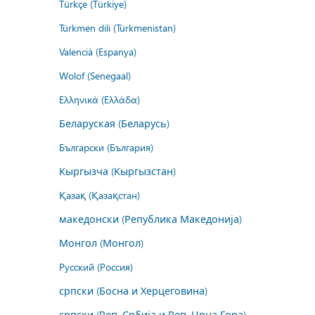
Türkçe (Türkiye)
Türkmen dili (Türkmenistan)
Valencià (Espanya)
Wolof (Senegaal)
Ελληνικά (Ελλάδα)
Беларуская (Беларусь)
Български (България)
Кыргызча (Кыргызстан)
Қазақ (Қазақстан)
македонски (Република Македонија)
Монгол (Монгол)
Русский (Россия)
српски (Босна и Херцеговина)
српски (Реп. Србија и Реп. Црна Гора)