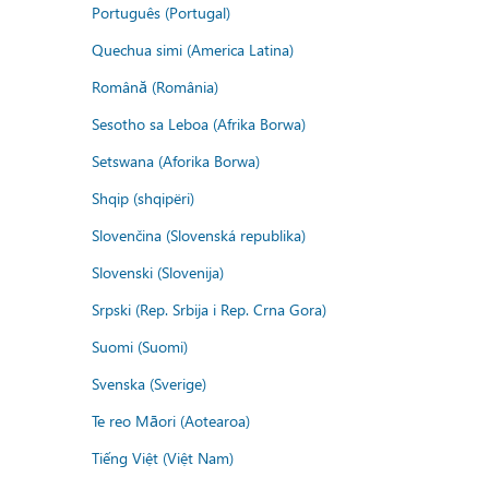
Português (Portugal)
Quechua simi (America Latina)
Română (România)
Sesotho sa Leboa (Afrika Borwa)
Setswana (Aforika Borwa)
Shqip (shqipëri)
Slovenčina (Slovenská republika)
Slovenski (Slovenija)
Srpski (Rep. Srbija i Rep. Crna Gora)
Suomi (Suomi)
Svenska (Sverige)
Te reo Māori (Aotearoa)
Tiếng Việt (Việt Nam)