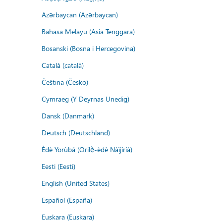
Azərbaycan (Azərbaycan)
Bahasa Melayu (Asia Tenggara)
Bosanski (Bosna i Hercegovina)
Català (català)
Čeština (Česko)
Cymraeg (Y Deyrnas Unedig)
Dansk (Danmark)
Deutsch (Deutschland)
Èdè Yorùbá (Orilẹ̀-èdè Nàìjíríà)
Eesti (Eesti)
English (United States)
Español (España)
Euskara (Euskara)