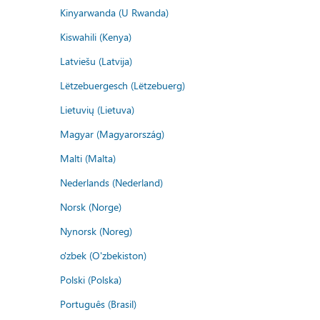
Kinyarwanda (U Rwanda)
Kiswahili (Kenya)
Latviešu (Latvija)
Lëtzebuergesch (Lëtzebuerg)
Lietuvių (Lietuva)
Magyar (Magyarország)
Malti (Malta)
Nederlands (Nederland)
Norsk (Norge)
Nynorsk (Noreg)
o'zbek (O'zbekiston)
Polski (Polska)
Português (Brasil)