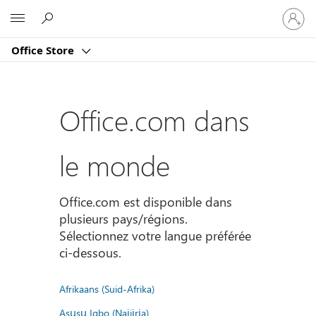
Connect
Microsoft
vous
à
Office Store
votre
compte
Office.com dans
le monde
Office.com est disponible dans
plusieurs pays/régions.
Sélectionnez votre langue préférée
ci-dessous.
Afrikaans (Suid-Afrika)
Asụsụ Igbo (Naịjịrịa)