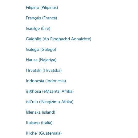
Filipino (Pilipinas)
Français (France)
Gaeilge (Éire)
Gàidhlig (An Rìoghachd Aonaichte)
Galego (Galego)
Hausa (Najeriya)
Hrvatski (Hrvatska)
Indonesia (Indonesia)
isiXhosa (eMzantsi Afrika)
isiZulu (iNingizimu Afrika)
Íslenska (ísland)
Italiano (Italia)
K'iche' (Guatemala)