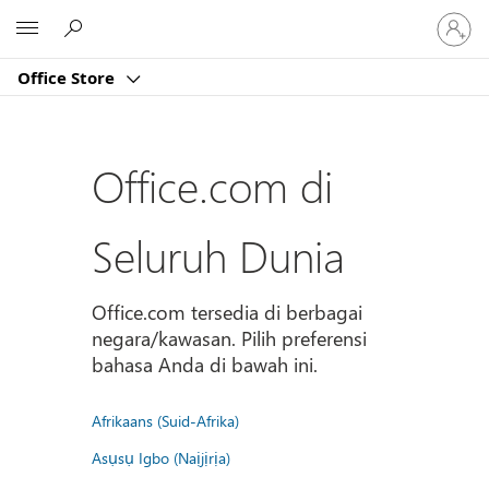
Masuk
Microsoft
ke
akun
Office Store
Anda
Office.com di
Seluruh Dunia
Office.com tersedia di berbagai
negara/kawasan. Pilih preferensi
bahasa Anda di bawah ini.
Afrikaans (Suid-Afrika)
Asụsụ Igbo (Naịjịrịa)