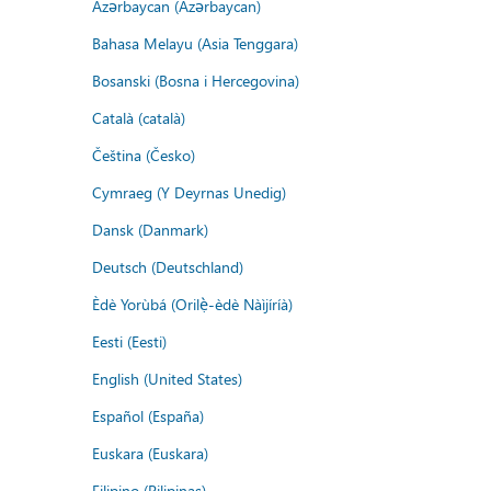
Azərbaycan (Azərbaycan)
Bahasa Melayu (Asia Tenggara)
Bosanski (Bosna i Hercegovina)
Català (català)
Čeština (Česko)
Cymraeg (Y Deyrnas Unedig)
Dansk (Danmark)
Deutsch (Deutschland)
Èdè Yorùbá (Orilẹ̀-èdè Nàìjíríà)
Eesti (Eesti)
English (United States)
Español (España)
Euskara (Euskara)
Filipino (Pilipinas)