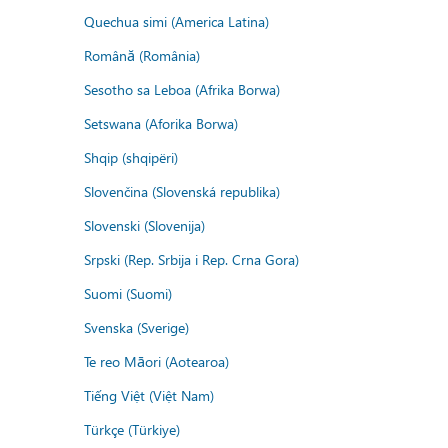
Quechua simi (America Latina)
Română (România)
Sesotho sa Leboa (Afrika Borwa)
Setswana (Aforika Borwa)
Shqip (shqipëri)
Slovenčina (Slovenská republika)
Slovenski (Slovenija)
Srpski (Rep. Srbija i Rep. Crna Gora)
Suomi (Suomi)
Svenska (Sverige)
Te reo Māori (Aotearoa)
Tiếng Việt (Việt Nam)
Türkçe (Türkiye)