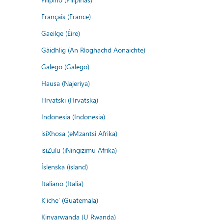
Français (France)
Gaeilge (Éire)
Gàidhlig (An Rìoghachd Aonaichte)
Galego (Galego)
Hausa (Najeriya)
Hrvatski (Hrvatska)
Indonesia (Indonesia)
isiXhosa (eMzantsi Afrika)
isiZulu (iNingizimu Afrika)
Íslenska (ísland)
Italiano (Italia)
K'iche' (Guatemala)
Kinyarwanda (U Rwanda)