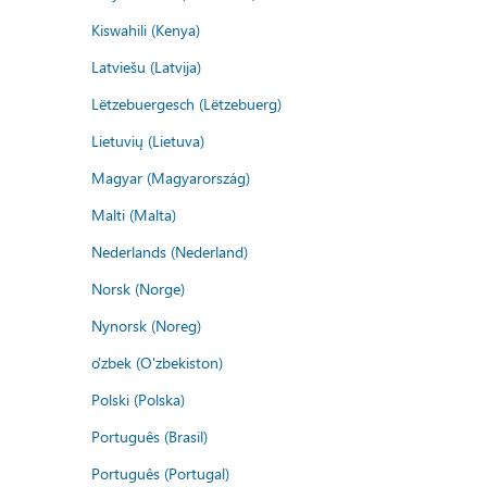
Kiswahili (Kenya)
Latviešu (Latvija)
Lëtzebuergesch (Lëtzebuerg)
Lietuvių (Lietuva)
Magyar (Magyarország)
Malti (Malta)
Nederlands (Nederland)
Norsk (Norge)
Nynorsk (Noreg)
o'zbek (O'zbekiston)
Polski (Polska)
Português (Brasil)
Português (Portugal)