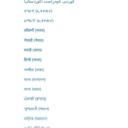
کوردیی ناوەڕاست (کوردستان)
ትግርኛ (ኢትዮጵያ)
አማርኛ (ኢትዮጵያ)
कोंकणी (भारत)
नेपाली (नेपाल)
मराठी (भारत)
हिन्दी (भारत)
অসমীয়া (ভাৰত)
বাংলা (বাংলাদেশ)
বাংলা (ভারত)
ਪੰਜਾਬੀ (ਭਾਰਤ)
ગુજરાતી (ભારત)
ଓଡ଼ିଆ (ଭାରତ)
தமிழ் (இந்தியா)