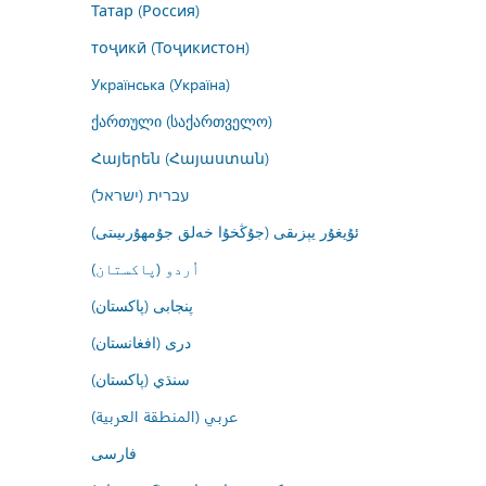
Татар (Россия)
тоҷикӣ (Тоҷикистон)
Українська (Україна)
ქართული (საქართველო)
Հայերեն (Հայաստան)
עברית (ישראל)
ئۇيغۇر يېزىقى (جۇڭخۇا خەلق جۇمھۇرىيىتى)
اُردو (پاکستان)
پنجابی (پاکستان)
درى (افغانستان)
سنڌي (پاکستان)
عربي (المنطقة العربية)
فارسى