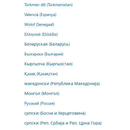
Türkmen dili (Türkmenistan)
Valencià (Espanya)
Wolof (Senegaal)
Ελληνικά (Ελλάδα)
Беларуская (Беларусь)
Български (България)
Кыргызча (Кыргызстан)
Қазақ (Қазақстан)
македонски (Република Македонија)
Монгол (Монгол)
Русский (Россия)
српски (Босна и Херцеговина)
српски (Реп. Србија и Реп. Црна Гора)