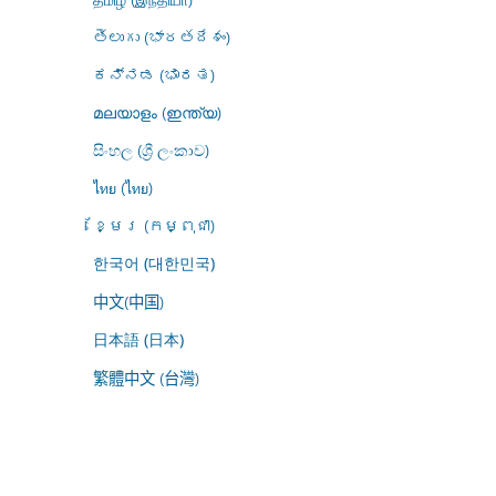
తెలుగు (భారతదేశం)
ಕನ್ನಡ (ಭಾರತ)
മലയാളം (ഇന്ത്യ)
සිංහල (ශ්‍රී ලංකාව)
ไทย (ไทย)
ខ្មែរ (កម្ពុជា)
한국어 (대한민국)
中文(中国)
日本語 (日本)
繁體中文 (台灣)