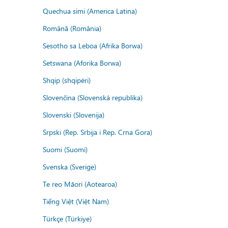
Quechua simi (America Latina)
Română (România)
Sesotho sa Leboa (Afrika Borwa)
Setswana (Aforika Borwa)
Shqip (shqipëri)
Slovenčina (Slovenská republika)
Slovenski (Slovenija)
Srpski (Rep. Srbija i Rep. Crna Gora)
Suomi (Suomi)
Svenska (Sverige)
Te reo Māori (Aotearoa)
Tiếng Việt (Việt Nam)
Türkçe (Türkiye)