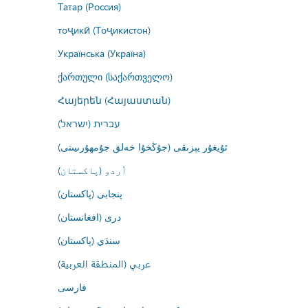
Татар (Россия)
тоҷикӣ (Тоҷикистон)
Українська (Україна)
ქართული (საქართველო)
Հայերեն (Հայաստան)
עברית (ישראל)
ئۇيغۇر يېزىقى (جۇڭخۇا خەلق جۇمھۇرىيىتى)
اُردو (پاکستان)
پنجابی (پاکستان)
درى (افغانستان)
سنڌي (پاکستان)
عربي (المنطقة العربية)
فارسى