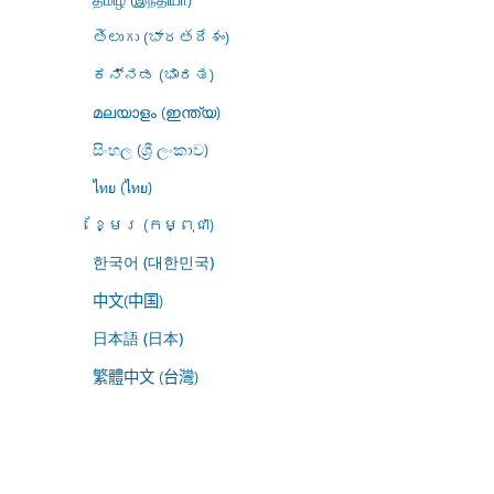
తెలుగు (భారతదేశం)
ಕನ್ನಡ (ಭಾರತ)
മലയാളം (ഇന്ത്യ)
සිංහල (ශ්‍රී ලංකාව)
ไทย (ไทย)
ខ្មែរ (កម្ពុជា)
한국어 (대한민국)
中文(中国)
日本語 (日本)
繁體中文 (台灣)