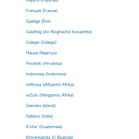
Français (France)
Gaeilge (Éire)
Gàidhlig (An Rìoghachd Aonaichte)
Galego (Galego)
Hausa (Najeriya)
Hrvatski (Hrvatska)
Indonesia (Indonesia)
isiXhosa (eMzantsi Afrika)
isiZulu (iNingizimu Afrika)
Íslenska (ísland)
Italiano (Italia)
K'iche' (Guatemala)
Kinyarwanda (U Rwanda)