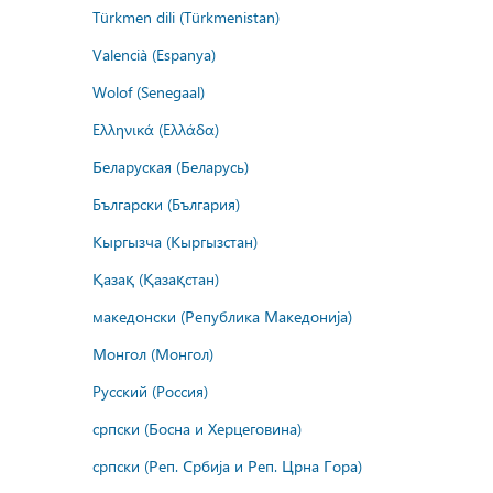
Türkmen dili (Türkmenistan)
Valencià (Espanya)
Wolof (Senegaal)
Ελληνικά (Ελλάδα)
Беларуская (Беларусь)
Български (България)
Кыргызча (Кыргызстан)
Қазақ (Қазақстан)
македонски (Република Македонија)
Монгол (Монгол)
Русский (Россия)
српски (Босна и Херцеговина)
српски (Реп. Србија и Реп. Црна Гора)