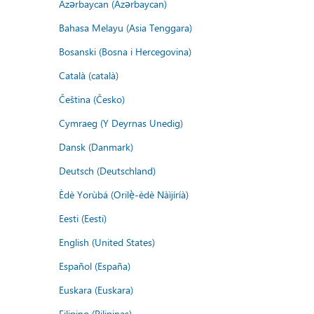
Azərbaycan (Azərbaycan)
Bahasa Melayu (Asia Tenggara)
Bosanski (Bosna i Hercegovina)
Català (català)
Čeština (Česko)
Cymraeg (Y Deyrnas Unedig)
Dansk (Danmark)
Deutsch (Deutschland)
Èdè Yorùbá (Orilẹ̀-èdè Nàìjíríà)
Eesti (Eesti)
English (United States)
Español (España)
Euskara (Euskara)
Filipino (Pilipinas)