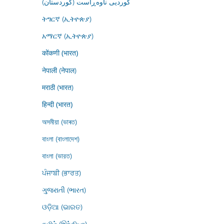
کوردیی ناوەڕاست (کوردستان)
ትግርኛ (ኢትዮጵያ)
አማርኛ (ኢትዮጵያ)
कोंकणी (भारत)
नेपाली (नेपाल)
मराठी (भारत)
हिन्दी (भारत)
অসমীয়া (ভাৰত)
বাংলা (বাংলাদেশ)
বাংলা (ভারত)
ਪੰਜਾਬੀ (ਭਾਰਤ)
ગુજરાતી (ભારત)
ଓଡ଼ିଆ (ଭାରତ)
தமிழ் (இந்தியா)