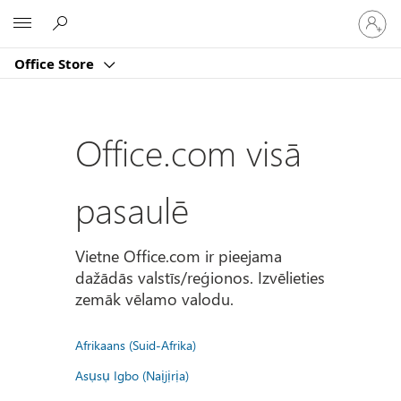
Pierakst
Microsoft
savā
kontā
Office Store
Office.com visā
pasaulē
Vietne Office.com ir pieejama
dažādās valstīs/reģionos. Izvēlieties
zemāk vēlamo valodu.
Afrikaans (Suid-Afrika)
Asụsụ Igbo (Naịjịrịa)