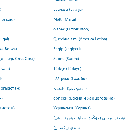
)
Latviešu (Latvija)
rország)
Malti (Malta)
)
o'zbek (O'zbekiston)
ugal)
Quechua simi (America Latina)
ika Borwa)
Shqip (shqipëri)
ija i Rep. Crna Gora)
Suomi (Suomi)
t Nam)
Türkçe (Türkiye)
)
Ελληνικά (Ελλάδα)
ргызстан)
Қазақ (Қазақстан)
я)
српски (Босна и Херцеговина)
кистон)
Українська (Україна)
ئۇيغۇر يېزىقى (جۇڭخۇا خەلق جۇمھۇرىيىتى)
سنڌي (پاکستان)