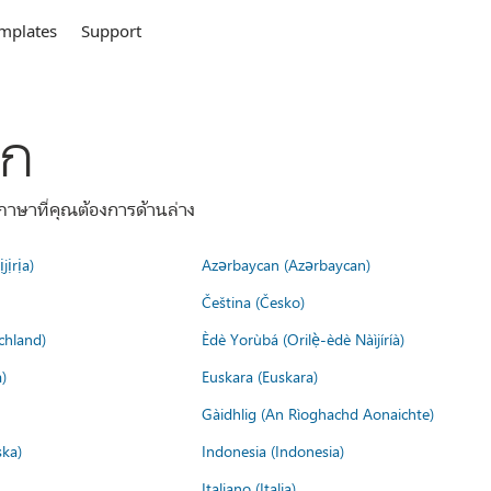
mplates
Support
ลก
าษาที่คุณต้องการด้านล่าง
jịrịa)
Azərbaycan (Azərbaycan)
Čeština (Česko)
chland)
Èdè Yorùbá (Orilẹ̀-èdè Nàìjíríà)
)
Euskara (Euskara)
Gàidhlig (An Rìoghachd Aonaichte)
ska)
Indonesia (Indonesia)
Italiano (Italia)