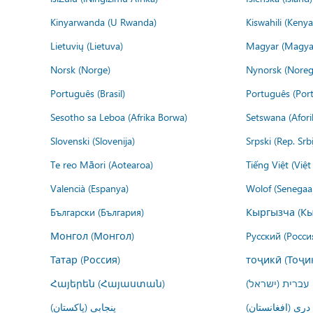
Kinyarwanda (U Rwanda)
Kiswahili (Kenya
Lietuvių (Lietuva)
Magyar (Magya
Norsk (Norge)
Nynorsk (Noreg
Português (Brasil)
Português (Port
Sesotho sa Leboa (Afrika Borwa)
Setswana (Afor
Slovenski (Slovenija)
Srpski (Rep. Srb
Te reo Māori (Aotearoa)
Tiếng Việt (Việ
Valencià (Espanya)
Wolof (Senegaal
Български (България)
Кыргызча (Кы
Монгол (Монгол)
Русский (Росси
Татар (Россия)
тоҷикӣ (Тоҷи
Հայերեն (Հայաստան)
עברית (ישראל)
درى (افغانستان)
پنجابی (پاکستان)