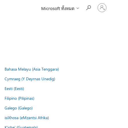
ลงชื่อ
Microsoft ทั้งหมด
เข้า
ใช้
บัญชี
ของ
คุณ
Bahasa Melayu (Asia Tenggara)
Cymraeg (Y Deyrnas Unedig)
Eesti (Eesti)
Filipino (Pilipinas)
Galego (Galego)
isiXhosa (eMzantsi Afrika)
K'iche' (Guatemala)