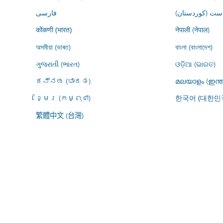
ڕاست (کوردستان
فارسى
नेपाली (नेपाल)
कोंकणी (भारत)
অসমীয়া (ভাৰত)
বাংলা (বাংলাদেশ)
ગુજરાતી (ભારત)
ଓଡ଼ିଆ (ଭାରତ)
ಕನ್ನಡ (ಭಾರತ)
മലയാളം (ഇന്ത
ខ្មែរ (កម្ពុជា)
한국어 (대한민
繁體中文 (台灣)