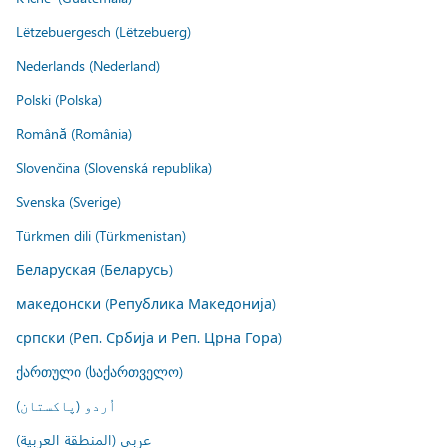
Lëtzebuergesch (Lëtzebuerg)
Nederlands (Nederland)
Polski (Polska)
Română (România)
Slovenčina (Slovenská republika)
Svenska (Sverige)
Türkmen dili (Türkmenistan)
Беларуская (Беларусь)
македонски (Република Македонија)
српски (Реп. Србија и Реп. Црна Гора)
ქართული (საქართველო)
اُردو (پاکستان)
عربي (المنطقة العربية)