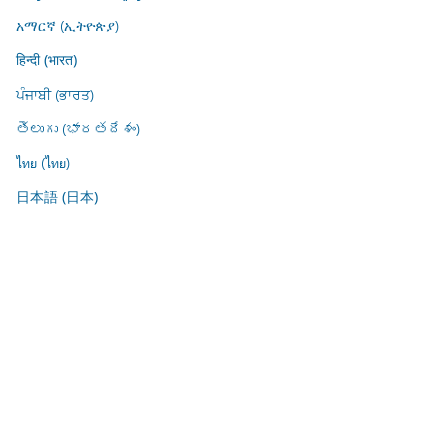
አማርኛ (ኢትዮጵያ)
हिन्दी (भारत)
ਪੰਜਾਬੀ (ਭਾਰਤ)
తెలుగు (భారతదేశం)
ไทย (ไทย)
日本語 (日本)