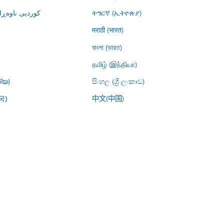
کوردیی ناوە)
ትግርኛ (ኢትዮጵያ)
मराठी (भारत)
বাংলা (ভারত)
தமிழ் (இந்தியா)
്യ)
සිංහල (ශ්‍රී ලංකාව)
中文(中国)
국)