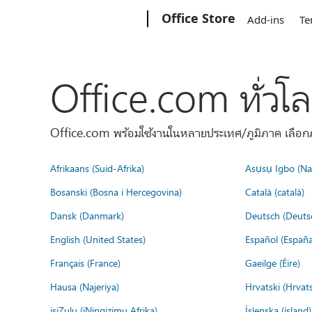
Microsoft
Office Store
Add-ins
Te
Office.com ทั่วโ
Office.com พร้อมใช้งานในหลายประเทศ/ภูมิภาค เลือกภ
Afrikaans (Suid-Afrika)
Asụsụ Igbo (Naị
Bosanski (Bosna i Hercegovina)
Català (català)
Dansk (Danmark)
Deutsch (Deuts
English (United States)
Español (España
Français (France)
Gaeilge (Éire)
Hausa (Najeriya)
Hrvatski (Hrvat
isiZulu (iNingizimu Afrika)
Íslenska (ísland)