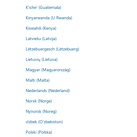
K'iche' (Guatemala)
Kinyarwanda (U Rwanda)
Kiswahili (Kenya)
Latviešu (Latvija)
Lëtzebuergesch (Lëtzebuerg)
Lietuvių (Lietuva)
Magyar (Magyarország)
Malti (Malta)
Nederlands (Nederland)
Norsk (Norge)
Nynorsk (Noreg)
o'zbek (O'zbekiston)
Polski (Polska)