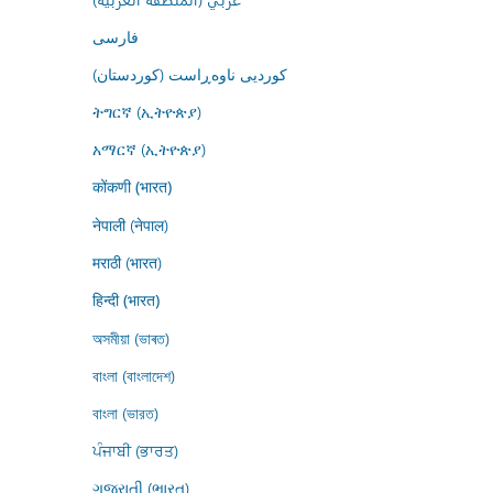
فارسى
کوردیی ناوەڕاست (کوردستان)
ትግርኛ (ኢትዮጵያ)
አማርኛ (ኢትዮጵያ)
कोंकणी (भारत)
नेपाली (नेपाल)
मराठी (भारत)
हिन्दी (भारत)
অসমীয়া (ভাৰত)
বাংলা (বাংলাদেশ)
বাংলা (ভারত)
ਪੰਜਾਬੀ (ਭਾਰਤ)
ગુજરાતી (ભારત)