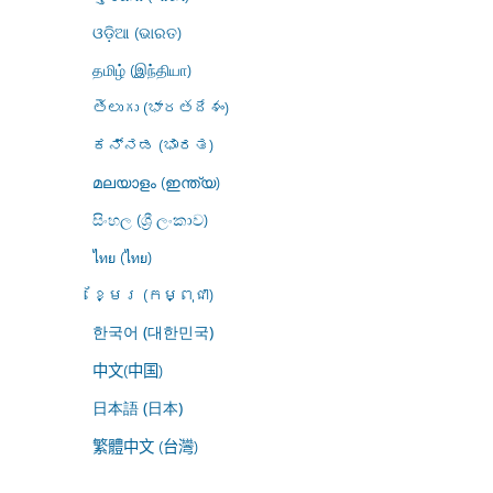
ଓଡ଼ିଆ (ଭାରତ)
தமிழ் (இந்தியா)
తెలుగు (భారతదేశం)
ಕನ್ನಡ (ಭಾರತ)
മലയാളം (ഇന്ത്യ)
සිංහල (ශ්‍රී ලංකාව)
ไทย (ไทย)
ខ្មែរ (កម្ពុជា)
한국어 (대한민국)
中文(中国)
日本語 (日本)
繁體中文 (台灣)