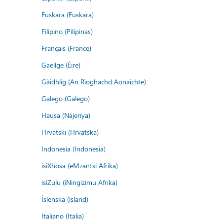
Euskara (Euskara)
Filipino (Pilipinas)
Français (France)
Gaeilge (Éire)
Gàidhlig (An Rìoghachd Aonaichte)
Galego (Galego)
Hausa (Najeriya)
Hrvatski (Hrvatska)
Indonesia (Indonesia)
isiXhosa (eMzantsi Afrika)
isiZulu (iNingizimu Afrika)
Íslenska (ísland)
Italiano (Italia)