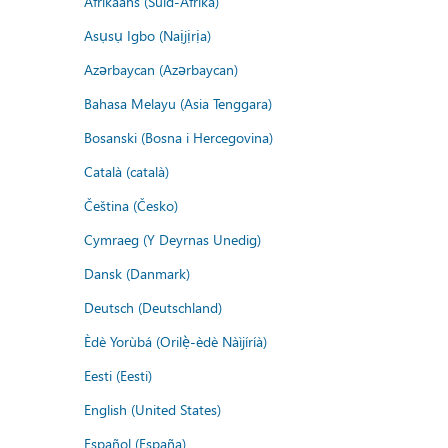
Afrikaans (Suid-Afrika)
Asụsụ Igbo (Naịjịrịa)
Azərbaycan (Azərbaycan)
Bahasa Melayu (Asia Tenggara)
Bosanski (Bosna i Hercegovina)
Català (català)
Čeština (Česko)
Cymraeg (Y Deyrnas Unedig)
Dansk (Danmark)
Deutsch (Deutschland)
Èdè Yorùbá (Orilẹ̀-èdè Nàìjíríà)
Eesti (Eesti)
English (United States)
Español (España)