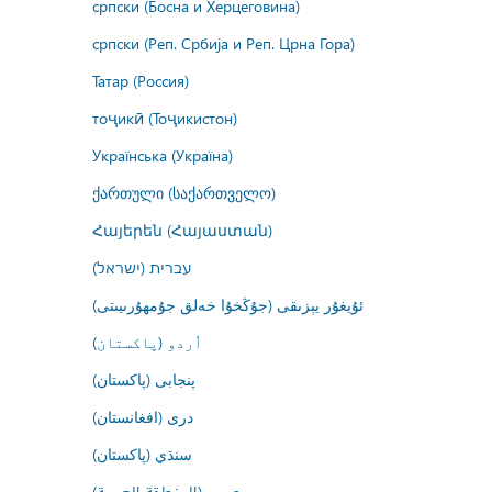
српски (Босна и Херцеговина)
српски (Реп. Србија и Реп. Црна Гора)
Татар (Россия)
тоҷикӣ (Тоҷикистон)
Українська (Україна)
ქართული (საქართველო)
Հայերեն (Հայաստան)
עברית (ישראל)
ئۇيغۇر يېزىقى (جۇڭخۇا خەلق جۇمھۇرىيىتى)
اُردو (پاکستان)
پنجابی (پاکستان)
درى (افغانستان)
سنڌي (پاکستان)
عربي (المنطقة العربية)