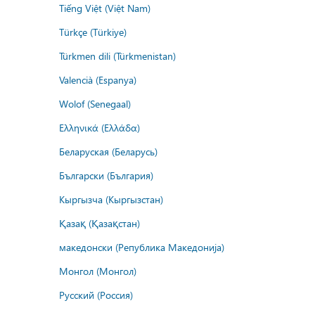
Tiếng Việt (Việt Nam)
Türkçe (Türkiye)
Türkmen dili (Türkmenistan)
Valencià (Espanya)
Wolof (Senegaal)
Ελληνικά (Ελλάδα)
Беларуская (Беларусь)
Български (България)
Кыргызча (Кыргызстан)
Қазақ (Қазақстан)
македонски (Република Македонија)
Монгол (Монгол)
Русский (Россия)