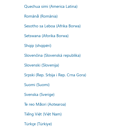
Quechua simi (America Latina)
Română (România)
Sesotho sa Leboa (Afrika Borwa)
Setswana (Aforika Borwa)
Shqip (shqipëri)
Slovenčina (Slovenská republika)
Slovenski (Slovenija)
Srpski (Rep. Srbija i Rep. Crna Gora)
Suomi (Suomi)
Svenska (Sverige)
Te reo Māori (Aotearoa)
Tiếng Việt (Việt Nam)
Türkçe (Türkiye)