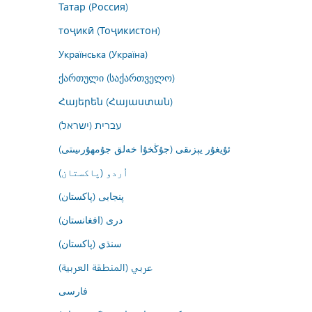
Татар (Россия)
тоҷикӣ (Тоҷикистон)
Українська (Україна)
ქართული (საქართველო)
Հայերեն (Հայաստան)
עברית (ישראל)
ئۇيغۇر يېزىقى (جۇڭخۇا خەلق جۇمھۇرىيىتى)
اُردو (پاکستان)
پنجابی (پاکستان)
درى (افغانستان)
سنڌي (پاکستان)
عربي (المنطقة العربية)
فارسى