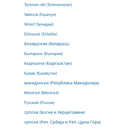
Türkmen dili (Türkmenistan)
Valencià (Espanya)
Wolof (Senegaal)
Ελληνικά (Ελλάδα)
Беларуская (Беларусь)
Български (България)
Кыргызча (Кыргызстан)
Қазақ (Қазақстан)
македонски (Република Македонија)
Монгол (Монгол)
Русский (Россия)
српски (Босна и Херцеговина)
српски (Реп. Србија и Реп. Црна Гора)