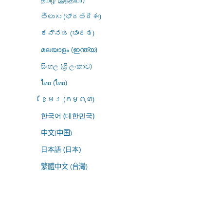
తెలుగు (భారతదేశం)
ಕನ್ನಡ (ಭಾರತ)
മലയാളം (ഇന്ത്യ)
සිංහල (ශ්‍රී ලංකාව)
ไทย (ไทย)
ខ្មែរ (កម្ពុជា)
한국어 (대한민국)
中文(中国)
日本語 (日本)
繁體中文 (台灣)