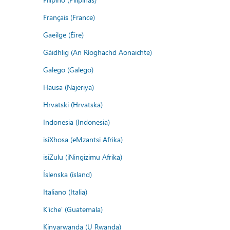
Français (France)
Gaeilge (Éire)
Gàidhlig (An Rìoghachd Aonaichte)
Galego (Galego)
Hausa (Najeriya)
Hrvatski (Hrvatska)
Indonesia (Indonesia)
isiXhosa (eMzantsi Afrika)
isiZulu (iNingizimu Afrika)
Íslenska (ísland)
Italiano (Italia)
K'iche' (Guatemala)
Kinyarwanda (U Rwanda)