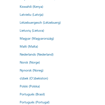
Kiswahili (Kenya)
Latviešu (Latvija)
Lëtzebuergesch (Lëtzebuerg)
Lietuvių (Lietuva)
Magyar (Magyarország)
Malti (Malta)
Nederlands (Nederland)
Norsk (Norge)
Nynorsk (Noreg)
o'zbek (O'zbekiston)
Polski (Polska)
Português (Brasil)
Português (Portugal)