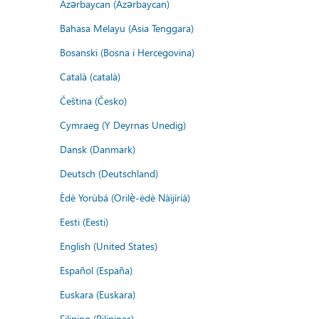
Azərbaycan (Azərbaycan)
Bahasa Melayu (Asia Tenggara)
Bosanski (Bosna i Hercegovina)
Català (català)
Čeština (Česko)
Cymraeg (Y Deyrnas Unedig)
Dansk (Danmark)
Deutsch (Deutschland)
Èdè Yorùbá (Orilẹ̀-èdè Nàìjíríà)
Eesti (Eesti)
English (United States)
Español (España)
Euskara (Euskara)
Filipino (Pilipinas)