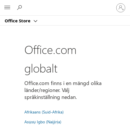
Logga
Microsoft
in
på
Office Store
ditt
konto
Office.com
globalt
Office.com finns i en mängd olika
länder/regioner. Välj
språkinställning nedan.
Afrikaans (Suid-Afrika)
Asụsụ Igbo (Naịjịrịa)