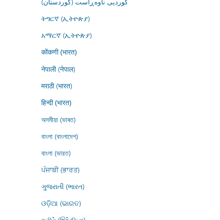
کوردیی ناوەڕاست (کوردستان)
ትግርኛ (ኢትዮጵያ)
አማርኛ (ኢትዮጵያ)
कोंकणी (भारत)
नेपाली (नेपाल)
मराठी (भारत)
हिन्दी (भारत)
অসমীয়া (ভাৰত)
বাংলা (বাংলাদেশ)
বাংলা (ভারত)
ਪੰਜਾਬੀ (ਭਾਰਤ)
ગુજરાતી (ભારત)
ଓଡ଼ିଆ (ଭାରତ)
தமிழ் (இந்தியா)