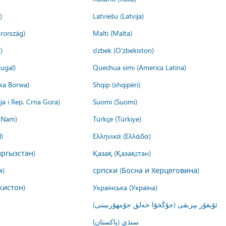
)
Latviešu (Latvija)
rország)
Malti (Malta)
)
o'zbek (O'zbekiston)
ugal)
Quechua simi (America Latina)
ika Borwa)
Shqip (shqipëri)
ija i Rep. Crna Gora)
Suomi (Suomi)
t Nam)
Türkçe (Türkiye)
)
Ελληνικά (Ελλάδα)
ргызстан)
Қазақ (Қазақстан)
я)
српски (Босна и Херцеговина)
кистон)
Українська (Україна)
ئۇيغۇر يېزىقى (جۇڭخۇا خەلق جۇمھۇرىيىتى)
سنڌي (پاکستان)