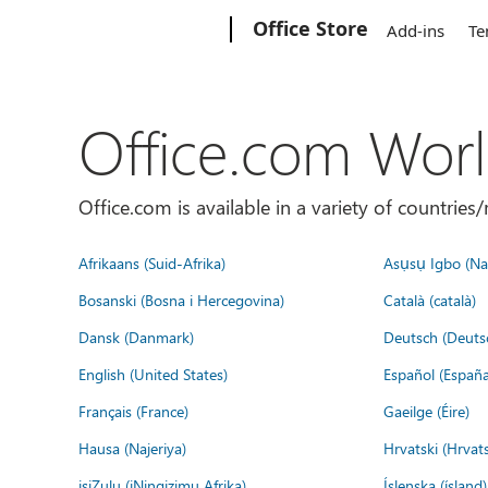
Microsoft
Office Store
Add-ins
Te
Office.com Wor
Office.com is available in a variety of countri
Afrikaans (Suid-Afrika)
Asụsụ Igbo (Naị
Bosanski (Bosna i Hercegovina)
Català (català)
Dansk (Danmark)
Deutsch (Deuts
English (United States)
Español (España
Français (France)
Gaeilge (Éire)
Hausa (Najeriya)
Hrvatski (Hrvat
isiZulu (iNingizimu Afrika)
Íslenska (ísland)