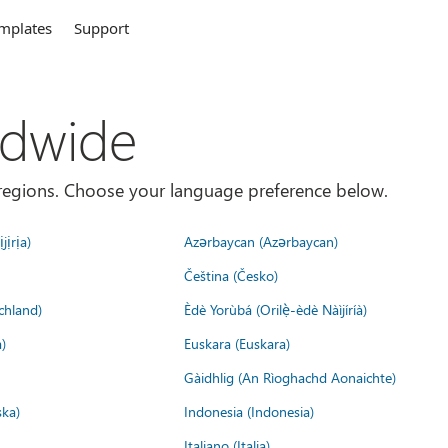
mplates
Support
ldwide
es/regions. Choose your language preference below.
jịrịa)
Azərbaycan (Azərbaycan)
Čeština (Česko)
chland)
Èdè Yorùbá (Orilẹ̀-èdè Nàìjíríà)
)
Euskara (Euskara)
Gàidhlig (An Rìoghachd Aonaichte)
ska)
Indonesia (Indonesia)
Italiano (Italia)