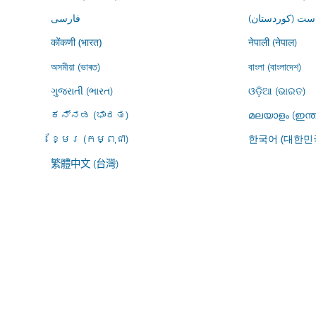
ڕاست (کوردستان
فارسى
नेपाली (नेपाल)
कोंकणी (भारत)
অসমীয়া (ভাৰত)
বাংলা (বাংলাদেশ)
ગુજરાતી (ભારત)
ଓଡ଼ିଆ (ଭାରତ)
ಕನ್ನಡ (ಭಾರತ)
മലയാളം (ഇന്ത
ខ្មែរ (កម្ពុជា)
한국어 (대한민
繁體中文 (台灣)