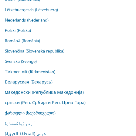
Lëtzebuergesch (Lëtzebuerg)
Nederlands (Nederland)
Polski (Polska)
Română (România)
Slovenčina (Slovenská republika)
Svenska (Sverige)
Türkmen dili (Türkmenistan)
Беларуская (Беларусь)
македонски (Република Македонија)
српски (Реп. Србија и Реп. Црна Гора)
ქართული (საქართველო)
اُردو (پاکستان)
عربي (المنطقة العربية)