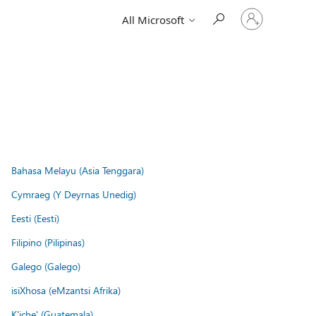
Sign
All Microsoft
in
to
your
account
Bahasa Melayu (Asia Tenggara)
Cymraeg (Y Deyrnas Unedig)
Eesti (Eesti)
Filipino (Pilipinas)
Galego (Galego)
isiXhosa (eMzantsi Afrika)
K'iche' (Guatemala)