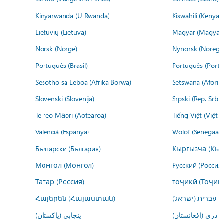
Kinyarwanda (U Rwanda)
Kiswahili (Kenya
Lietuvių (Lietuva)
Magyar (Magya
Norsk (Norge)
Nynorsk (Noreg
Português (Brasil)
Português (Port
Sesotho sa Leboa (Afrika Borwa)
Setswana (Afor
Slovenski (Slovenija)
Srpski (Rep. Srb
Te reo Māori (Aotearoa)
Tiếng Việt (Việ
Valencià (Espanya)
Wolof (Senegaal
Български (България)
Кыргызча (Кы
Монгол (Монгол)
Русский (Росси
Татар (Россия)
тоҷикӣ (Тоҷи
Հայերեն (Հայաստան)
עברית (ישראל)
درى (افغانستان)
پنجابی (پاکستان)