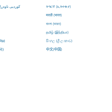
کوردیی ناوە)
ትግርኛ (ኢትዮጵያ)
मराठी (भारत)
বাংলা (ভারত)
தமிழ் (இந்தியா)
്യ)
සිංහල (ශ්‍රී ලංකාව)
中文(中国)
국)