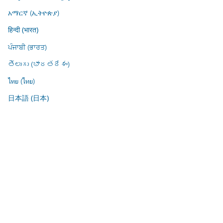
አማርኛ (ኢትዮጵያ)
हिन्दी (भारत)
ਪੰਜਾਬੀ (ਭਾਰਤ)
తెలుగు (భారతదేశం)
ไทย (ไทย)
日本語 (日本)