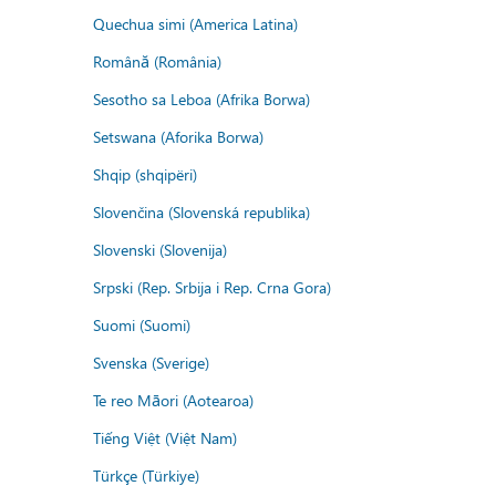
Quechua simi (America Latina)
Română (România)
Sesotho sa Leboa (Afrika Borwa)
Setswana (Aforika Borwa)
Shqip (shqipëri)
Slovenčina (Slovenská republika)
Slovenski (Slovenija)
Srpski (Rep. Srbija i Rep. Crna Gora)
Suomi (Suomi)
Svenska (Sverige)
Te reo Māori (Aotearoa)
Tiếng Việt (Việt Nam)
Türkçe (Türkiye)