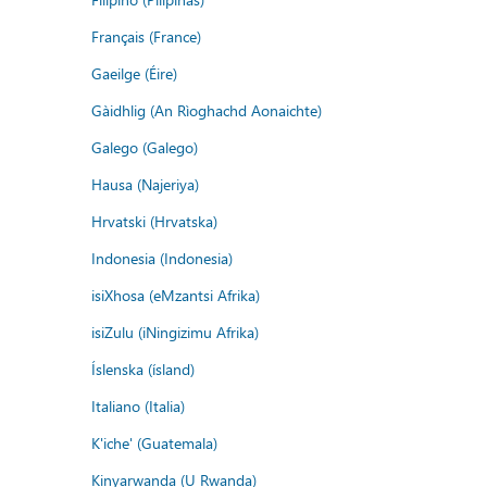
Français (France)
Gaeilge (Éire)
Gàidhlig (An Rìoghachd Aonaichte)
Galego (Galego)
Hausa (Najeriya)
Hrvatski (Hrvatska)
Indonesia (Indonesia)
isiXhosa (eMzantsi Afrika)
isiZulu (iNingizimu Afrika)
Íslenska (ísland)
Italiano (Italia)
K'iche' (Guatemala)
Kinyarwanda (U Rwanda)