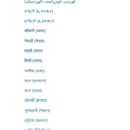
کوردیی ناوەڕاست (کوردستان)
ትግርኛ (ኢትዮጵያ)
አማርኛ (ኢትዮጵያ)
कोंकणी (भारत)
नेपाली (नेपाल)
मराठी (भारत)
हिन्दी (भारत)
অসমীয়া (ভাৰত)
বাংলা (বাংলাদেশ)
বাংলা (ভারত)
ਪੰਜਾਬੀ (ਭਾਰਤ)
ગુજરાતી (ભારત)
ଓଡ଼ିଆ (ଭାରତ)
தமிழ் (இந்தியா)