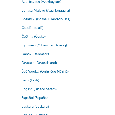
Azərbaycan (Azərbaycan)
Bahasa Melayu (Asia Tenggara)
Bosanski (Bosna i Hercegovina)
Català (català)
Čeština (Česko)
Cymraeg (Y Deyrnas Unedig)
Dansk (Danmark)
Deutsch (Deutschland)
Èdè Yorùbá (Orilẹ̀-èdè Nàìjíríà)
Eesti (Eesti)
English (United States)
Español (España)
Euskara (Euskara)
Filipino (Pilipinas)