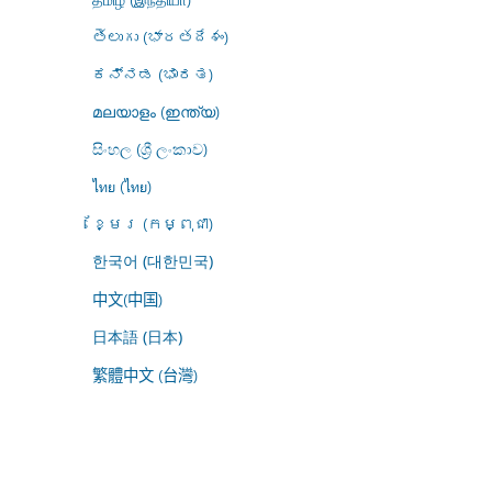
తెలుగు (భారతదేశం)
ಕನ್ನಡ (ಭಾರತ)
മലയാളം (ഇന്ത്യ)
සිංහල (ශ්‍රී ලංකාව)
ไทย (ไทย)
ខ្មែរ (កម្ពុជា)
한국어 (대한민국)
中文(中国)
日本語 (日本)
繁體中文 (台灣)