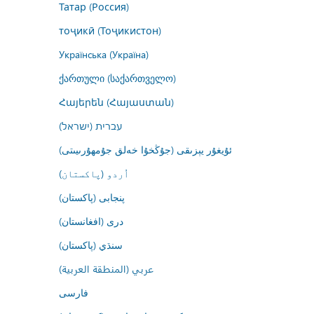
Татар (Россия)
тоҷикӣ (Тоҷикистон)
Українська (Україна)
ქართული (საქართველო)
Հայերեն (Հայաստան)
עברית (ישראל)
ئۇيغۇر يېزىقى (جۇڭخۇا خەلق جۇمھۇرىيىتى)
اُردو (پاکستان)
پنجابی (پاکستان)
درى (افغانستان)
سنڌي (پاکستان)
عربي (المنطقة العربية)
فارسى