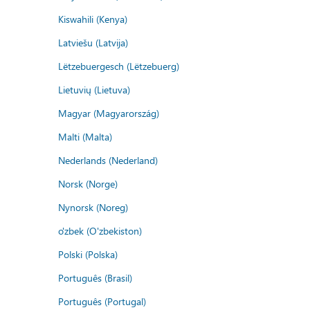
Kiswahili (Kenya)
Latviešu (Latvija)
Lëtzebuergesch (Lëtzebuerg)
Lietuvių (Lietuva)
Magyar (Magyarország)
Malti (Malta)
Nederlands (Nederland)
Norsk (Norge)
Nynorsk (Noreg)
o'zbek (O'zbekiston)
Polski (Polska)
Português (Brasil)
Português (Portugal)