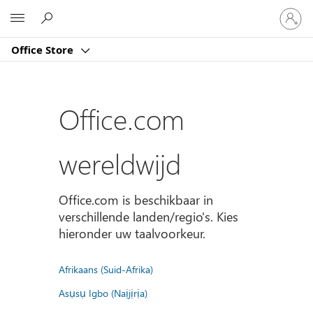
Meld
Microsoft
je
aan
Office Store
bij
je
account
Office.com
wereldwijd
Office.com is beschikbaar in
verschillende landen/regio's. Kies
hieronder uw taalvoorkeur.
Afrikaans (Suid-Afrika)
Asụsụ Igbo (Naịjịrịa)