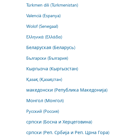
Türkmen dili (Türkmenistan)
Valencià (Espanya)
Wolof (Senegaal)
Ελληνικά (Ελλάδα)
Беларуская (Беларусь)
Български (България)
Кыргызча (Кыргызстан)
Қазақ (Қазақстан)
македонски (Република Македонија)
Монгол (Монгол)
Русский (Россия)
српски (Босна и Херцеговина)
српски (Реп. Србија и Реп. Црна Гора)