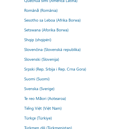
Quechua simi (America Latina)
Română (România)
Sesotho sa Leboa (Afrika Borwa)
Setswana (Aforika Borwa)
Shqip (shqipëri)
Slovenčina (Slovenská republika)
Slovenski (Slovenija)
Srpski (Rep. Srbija i Rep. Crna Gora)
Suomi (Suomi)
Svenska (Sverige)
Te reo Māori (Aotearoa)
Tiếng Việt (Việt Nam)
Türkçe (Türkiye)
Türkmen dili (Türkmenistan)