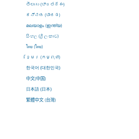
తెలుగు (భారతదేశం)
ಕನ್ನಡ (ಭಾರತ)
മലയാളം (ഇന്ത്യ)
සිංහල (ශ්‍රී ලංකාව)
ไทย (ไทย)
ខ្មែរ (កម្ពុជា)
한국어 (대한민국)
中文(中国)
日本語 (日本)
繁體中文 (台灣)