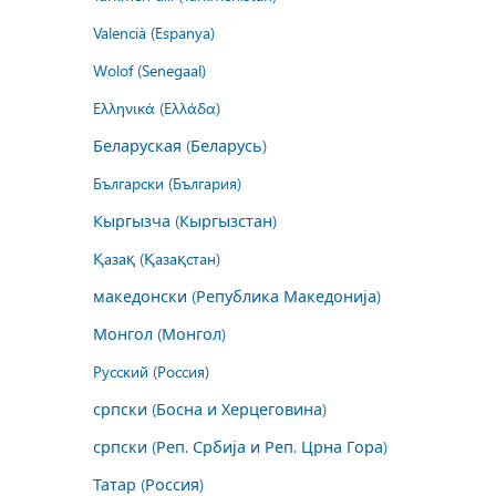
Valencià (Espanya)
Wolof (Senegaal)
Ελληνικά (Ελλάδα)
Беларуская (Беларусь)
Български (България)
Кыргызча (Кыргызстан)
Қазақ (Қазақстан)
македонски (Република Македонија)
Монгол (Монгол)
Русский (Россия)
српски (Босна и Херцеговина)
српски (Реп. Србија и Реп. Црна Гора)
Татар (Россия)