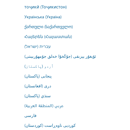
тоҷикӣ (Тоҷикистон)
Українська (Україна)
ქართული (საქართველო)
Հայերեն (Հայաստան)
עברית (ישראל)
ئۇيغۇر يېزىقى (جۇڭخۇا خەلق جۇمھۇرىيىتى)
اُردو (پاکستان)
پنجابی (پاکستان)
درى (افغانستان)
سنڌي (پاکستان)
عربي (المنطقة العربية)
فارسى
کوردیی ناوەڕاست (کوردستان)