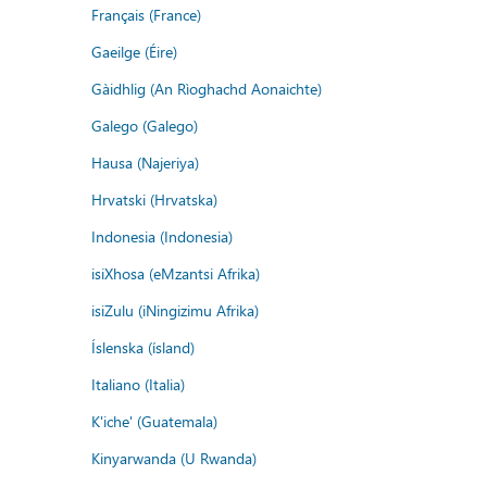
Français (France)
Gaeilge (Éire)
Gàidhlig (An Rìoghachd Aonaichte)
Galego (Galego)
Hausa (Najeriya)
Hrvatski (Hrvatska)
Indonesia (Indonesia)
isiXhosa (eMzantsi Afrika)
isiZulu (iNingizimu Afrika)
Íslenska (ísland)
Italiano (Italia)
K'iche' (Guatemala)
Kinyarwanda (U Rwanda)