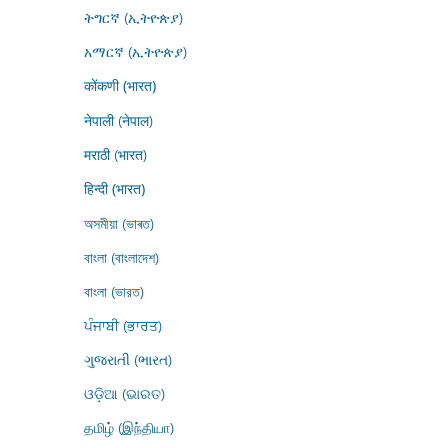
ትግርኛ (ኢትዮጵያ)
አማርኛ (ኢትዮጵያ)
कोंकणी (भारत)
नेपाली (नेपाल)
मराठी (भारत)
हिन्दी (भारत)
অসমীয়া (ভাৰত)
বাংলা (বাংলাদেশ)
বাংলা (ভারত)
ਪੰਜਾਬੀ (ਭਾਰਤ)
ગુજરાતી (ભારત)
ଓଡ଼ିଆ (ଭାରତ)
தமிழ் (இந்தியா)