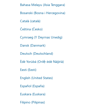
Bahasa Melayu (Asia Tenggara)
Bosanski (Bosna i Hercegovina)
Català (català)
Čeština (Česko)
Cymraeg (Y Deyrnas Unedig)
Dansk (Danmark)
Deutsch (Deutschland)
Èdè Yorùbá (Orilẹ̀-èdè Nàìjíríà)
Eesti (Eesti)
English (United States)
Español (España)
Euskara (Euskara)
Filipino (Pilipinas)