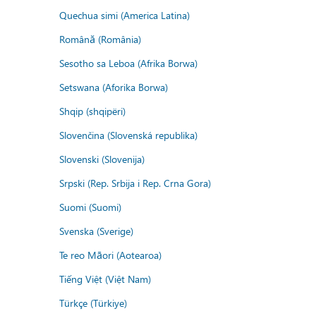
Quechua simi (America Latina)
Română (România)
Sesotho sa Leboa (Afrika Borwa)
Setswana (Aforika Borwa)
Shqip (shqipëri)
Slovenčina (Slovenská republika)
Slovenski (Slovenija)
Srpski (Rep. Srbija i Rep. Crna Gora)
Suomi (Suomi)
Svenska (Sverige)
Te reo Māori (Aotearoa)
Tiếng Việt (Việt Nam)
Türkçe (Türkiye)