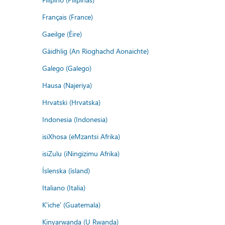
Français (France)
Gaeilge (Éire)
Gàidhlig (An Rìoghachd Aonaichte)
Galego (Galego)
Hausa (Najeriya)
Hrvatski (Hrvatska)
Indonesia (Indonesia)
isiXhosa (eMzantsi Afrika)
isiZulu (iNingizimu Afrika)
Íslenska (ísland)
Italiano (Italia)
K'iche' (Guatemala)
Kinyarwanda (U Rwanda)