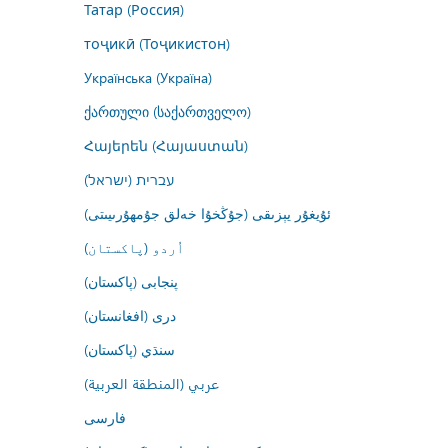
Татар (Россия)
тоҷикӣ (Тоҷикистон)
Українська (Україна)
ქართული (საქართველო)
Հայերեն (Հայաստան)
עברית (ישראל)
ئۇيغۇر يېزىقى (جۇڭخۇا خەلق جۇمھۇرىيىتى)
اُردو (پاکستان)
پنجابی (پاکستان)
درى (افغانستان)
سنڌي (پاکستان)
عربي (المنطقة العربية)
فارسى