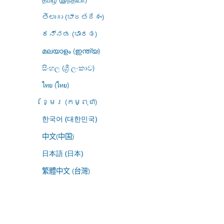
తెలుగు (భారతదేశం)
ಕನ್ನಡ (ಭಾರತ)
മലയാളം (ഇന്ത്യ)
සිංහල (ශ්‍රී ලංකාව)
ไทย (ไทย)
ខ្មែរ (កម្ពុជា)
한국어 (대한민국)
中文(中国)
日本語 (日本)
繁體中文 (台灣)