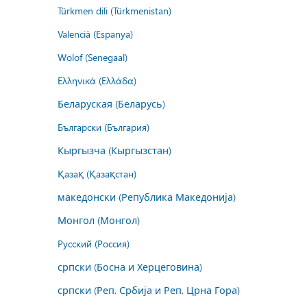
Türkmen dili (Türkmenistan)
Valencià (Espanya)
Wolof (Senegaal)
Ελληνικά (Ελλάδα)
Беларуская (Беларусь)
Български (България)
Кыргызча (Кыргызстан)
Қазақ (Қазақстан)
македонски (Република Македонија)
Монгол (Монгол)
Русский (Россия)
српски (Босна и Херцеговина)
српски (Реп. Србија и Реп. Црна Гора)