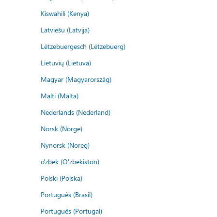
Kiswahili (Kenya)
Latviešu (Latvija)
Lëtzebuergesch (Lëtzebuerg)
Lietuvių (Lietuva)
Magyar (Magyarország)
Malti (Malta)
Nederlands (Nederland)
Norsk (Norge)
Nynorsk (Noreg)
o'zbek (O'zbekiston)
Polski (Polska)
Português (Brasil)
Português (Portugal)