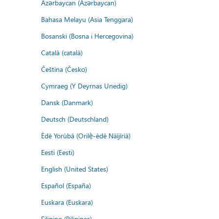
Azərbaycan (Azərbaycan)
Bahasa Melayu (Asia Tenggara)
Bosanski (Bosna i Hercegovina)
Català (català)
Čeština (Česko)
Cymraeg (Y Deyrnas Unedig)
Dansk (Danmark)
Deutsch (Deutschland)
Èdè Yorùbá (Orilẹ̀-èdè Nàìjíríà)
Eesti (Eesti)
English (United States)
Español (España)
Euskara (Euskara)
Filipino (Pilipinas)