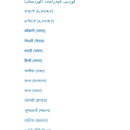
کوردیی ناوەڕاست (کوردستان)
ትግርኛ (ኢትዮጵያ)
አማርኛ (ኢትዮጵያ)
कोंकणी (भारत)
नेपाली (नेपाल)
मराठी (भारत)
हिन्दी (भारत)
অসমীয়া (ভাৰত)
বাংলা (বাংলাদেশ)
বাংলা (ভারত)
ਪੰਜਾਬੀ (ਭਾਰਤ)
ગુજરાતી (ભારત)
ଓଡ଼ିଆ (ଭାରତ)
தமிழ் (இந்தியா)