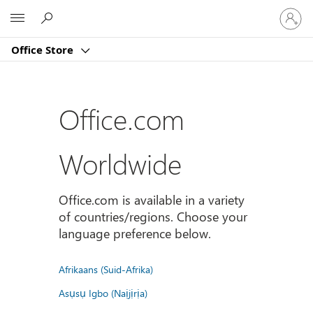
Sign
Microsoft
in
to
Office Store
your
account
Office.com
Worldwide
Office.com is available in a variety
of countries/regions. Choose your
language preference below.
Afrikaans (Suid-Afrika)
Asụsụ Igbo (Naịjịrịa)