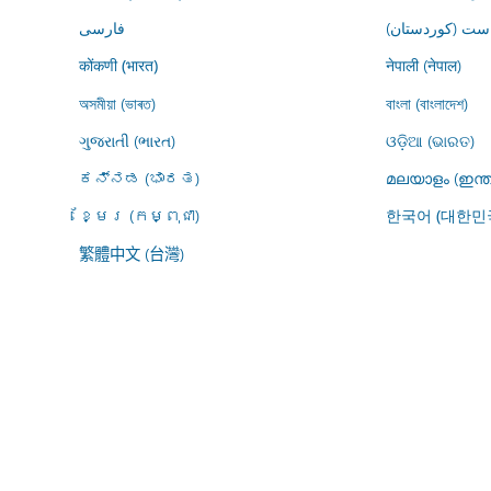
ڕاست (کوردستان
فارسى
नेपाली (नेपाल)
कोंकणी (भारत)
অসমীয়া (ভাৰত)
বাংলা (বাংলাদেশ)
ગુજરાતી (ભારત)
ଓଡ଼ିଆ (ଭାରତ)
ಕನ್ನಡ (ಭಾರತ)
മലയാളം (ഇന്ത
ខ្មែរ (កម្ពុជា)
한국어 (대한민
繁體中文 (台灣)