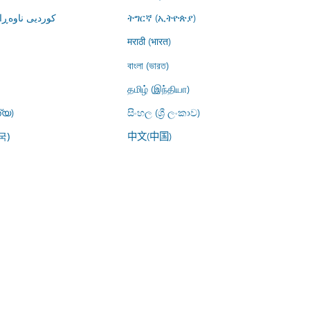
کوردیی ناوە)
ትግርኛ (ኢትዮጵያ)
मराठी (भारत)
বাংলা (ভারত)
தமிழ் (இந்தியா)
്യ)
සිංහල (ශ්‍රී ලංකාව)
中文(中国)
국)