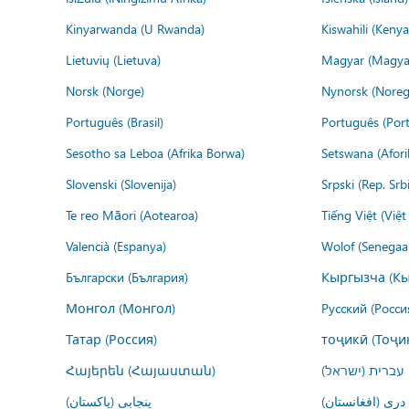
Kinyarwanda (U Rwanda)
Kiswahili (Kenya
Lietuvių (Lietuva)
Magyar (Magya
Norsk (Norge)
Nynorsk (Noreg
Português (Brasil)
Português (Port
Sesotho sa Leboa (Afrika Borwa)
Setswana (Afor
Slovenski (Slovenija)
Srpski (Rep. Srb
Te reo Māori (Aotearoa)
Tiếng Việt (Việ
Valencià (Espanya)
Wolof (Senegaal
Български (България)
Кыргызча (Кы
Монгол (Монгол)
Русский (Росси
Татар (Россия)
тоҷикӣ (Тоҷи
Հայերեն (Հայաստան)
עברית (ישראל)
درى (افغانستان)
پنجابی (پاکستان)