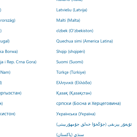
)
Latviešu (Latvija)
rország)
Malti (Malta)
)
o'zbek (O'zbekiston)
ugal)
Quechua simi (America Latina)
ika Borwa)
Shqip (shqipëri)
ija i Rep. Crna Gora)
Suomi (Suomi)
t Nam)
Türkçe (Türkiye)
)
Ελληνικά (Ελλάδα)
ргызстан)
Қазақ (Қазақстан)
я)
српски (Босна и Херцеговина)
кистон)
Українська (Україна)
ئۇيغۇر يېزىقى (جۇڭخۇا خەلق جۇمھۇرىيىتى)
سنڌي (پاکستان)