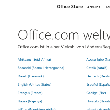
Microsoft
Office Store
Add-ins
Te
Office.com welt
Office.com ist in einer Vielzahl von Ländern/Re
Afrikaans (Suid-Afrika)
Asụsụ Igbo (Naị
Bosanski (Bosna i Hercegovina)
Català (català)
Dansk (Danmark)
Deutsch (Deuts
English (United States)
Español (España
Français (France)
Gaeilge (Éire)
Hausa (Najeriya)
Hrvatski (Hrvat
isiZulu (iNingizimu Afrika)
Íslenska (ísland)