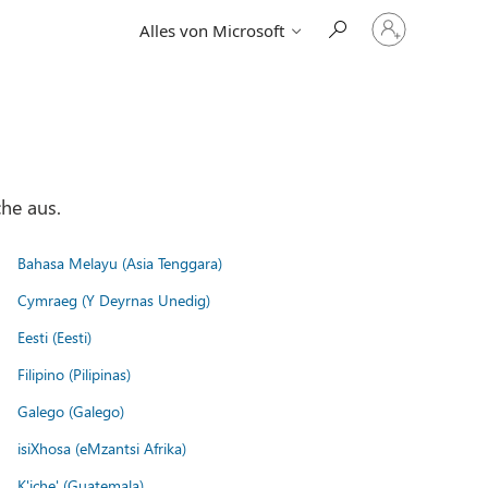
Bei
Alles von Microsoft
Ihrem
Konto
anmelden
he aus.
Bahasa Melayu (Asia Tenggara)
Cymraeg (Y Deyrnas Unedig)
Eesti (Eesti)
Filipino (Pilipinas)
Galego (Galego)
isiXhosa (eMzantsi Afrika)
K'iche' (Guatemala)