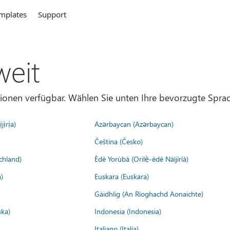
mplates
Support
weit
gionen verfügbar. Wählen Sie unten Ihre bevorzugte Sprac
jịrịa)
Azərbaycan (Azərbaycan)
Čeština (Česko)
chland)
Èdè Yorùbá (Orilẹ̀-èdè Nàìjíríà)
)
Euskara (Euskara)
Gàidhlig (An Rìoghachd Aonaichte)
ska)
Indonesia (Indonesia)
Italiano (Italia)