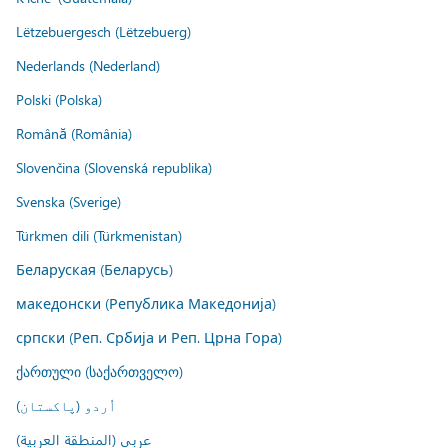
Lëtzebuergesch (Lëtzebuerg)
Nederlands (Nederland)
Polski (Polska)
Română (România)
Slovenčina (Slovenská republika)
Svenska (Sverige)
Türkmen dili (Türkmenistan)
Беларуская (Беларусь)
македонски (Република Македонија)
српски (Реп. Србија и Реп. Црна Гора)
ქართული (საქართველო)
اُردو (پاکستان)
عربي (المنطقة العربية)