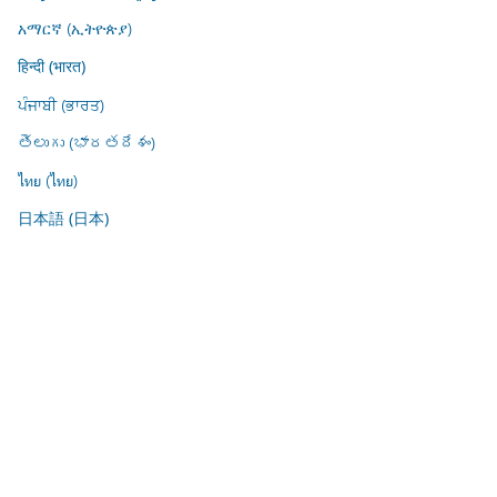
አማርኛ (ኢትዮጵያ)
हिन्दी (भारत)
ਪੰਜਾਬੀ (ਭਾਰਤ)
తెలుగు (భారతదేశం)
ไทย (ไทย)
日本語 (日本)