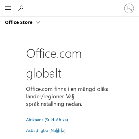
Logga
Microsoft
in
på
Office Store
ditt
konto
Office.com
globalt
Office.com finns i en mängd olika
länder/regioner. Välj
språkinställning nedan.
Afrikaans (Suid-Afrika)
Asụsụ Igbo (Naịjịrịa)