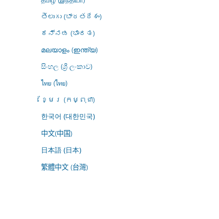
తెలుగు (భారతదేశం)
ಕನ್ನಡ (ಭಾರತ)
മലയാളം (ഇന്ത്യ)
සිංහල (ශ්‍රී ලංකාව)
ไทย (ไทย)
ខ្មែរ (កម្ពុជា)
한국어 (대한민국)
中文(中国)
日本語 (日本)
繁體中文 (台灣)