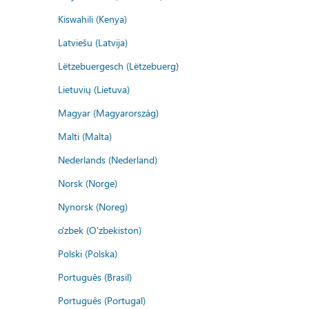
Kiswahili (Kenya)
Latviešu (Latvija)
Lëtzebuergesch (Lëtzebuerg)
Lietuvių (Lietuva)
Magyar (Magyarország)
Malti (Malta)
Nederlands (Nederland)
Norsk (Norge)
Nynorsk (Noreg)
o'zbek (O'zbekiston)
Polski (Polska)
Português (Brasil)
Português (Portugal)