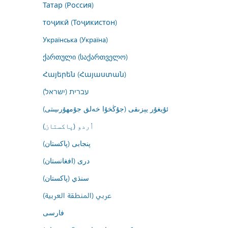
Татар (Россия)
тоҷикӣ (Тоҷикистон)
Українська (Україна)
ქართული (საქართველო)
Հայերեն (Հայաստան)
עברית (ישראל)
ئۇيغۇر يېزىقى (جۇڭخۇا خەلق جۇمھۇرىيىتى)
اُردو (پاکستان)
پنجابی (پاکستان)
درى (افغانستان)
سنڌي (پاکستان)
عربي (المنطقة العربية)
فارسى