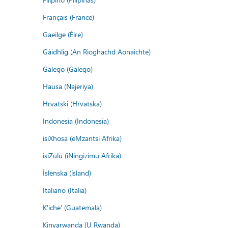
Français (France)
Gaeilge (Éire)
Gàidhlig (An Rìoghachd Aonaichte)
Galego (Galego)
Hausa (Najeriya)
Hrvatski (Hrvatska)
Indonesia (Indonesia)
isiXhosa (eMzantsi Afrika)
isiZulu (iNingizimu Afrika)
Íslenska (ísland)
Italiano (Italia)
K'iche' (Guatemala)
Kinyarwanda (U Rwanda)