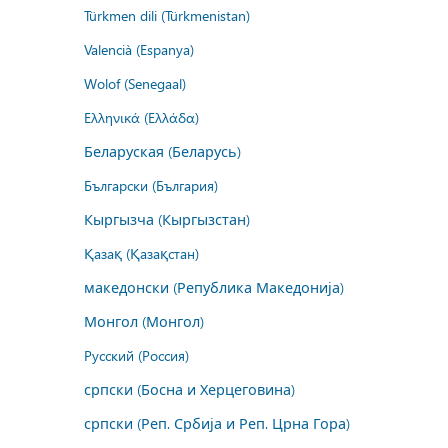
Türkmen dili (Türkmenistan)
Valencià (Espanya)
Wolof (Senegaal)
Ελληνικά (Ελλάδα)
Беларуская (Беларусь)
Български (България)
Кыргызча (Кыргызстан)
Қазақ (Қазақстан)
македонски (Република Македонија)
Монгол (Монгол)
Русский (Россия)
српски (Босна и Херцеговина)
српски (Реп. Србија и Реп. Црна Гора)