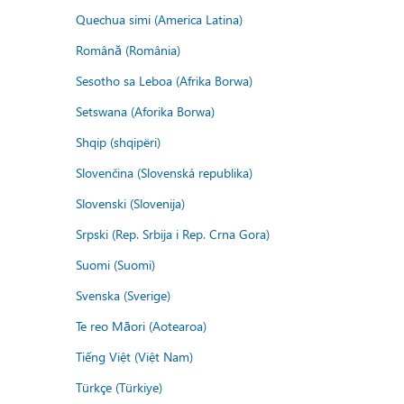
Quechua simi (America Latina)
Română (România)
Sesotho sa Leboa (Afrika Borwa)
Setswana (Aforika Borwa)
Shqip (shqipëri)
Slovenčina (Slovenská republika)
Slovenski (Slovenija)
Srpski (Rep. Srbija i Rep. Crna Gora)
Suomi (Suomi)
Svenska (Sverige)
Te reo Māori (Aotearoa)
Tiếng Việt (Việt Nam)
Türkçe (Türkiye)