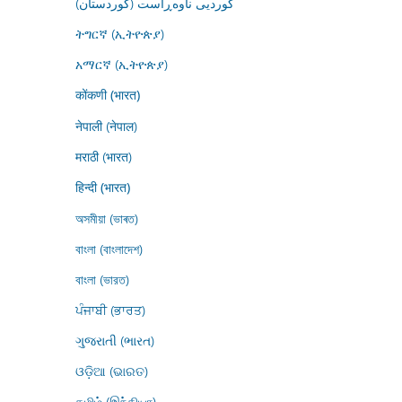
کوردیی ناوەڕاست (کوردستان)
ትግርኛ (ኢትዮጵያ)
አማርኛ (ኢትዮጵያ)
कोंकणी (भारत)
नेपाली (नेपाल)
मराठी (भारत)
हिन्दी (भारत)
অসমীয়া (ভাৰত)
বাংলা (বাংলাদেশ)
বাংলা (ভারত)
ਪੰਜਾਬੀ (ਭਾਰਤ)
ગુજરાતી (ભારત)
ଓଡ଼ିଆ (ଭାରତ)
தமிழ் (இந்தியா)