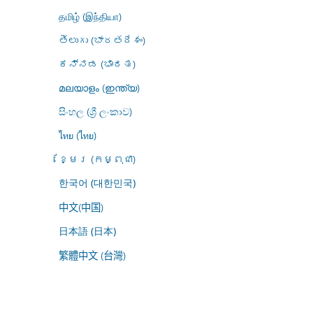
தமிழ் (இந்தியா)
తెలుగు (భారతదేశం)
ಕನ್ನಡ (ಭಾರತ)
മലയാളം (ഇന്ത്യ)
සිංහල (ශ්‍රී ලංකාව)
ไทย (ไทย)
ខ្មែរ (កម្ពុជា)
한국어 (대한민국)
中文(中国)
日本語 (日本)
繁體中文 (台灣)