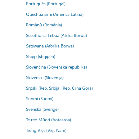
Português (Portugal)
Quechua simi (America Latina)
Română (România)
Sesotho sa Leboa (Afrika Borwa)
Setswana (Aforika Borwa)
Shqip (shqipëri)
Slovenčina (Slovenská republika)
Slovenski (Slovenija)
Srpski (Rep. Srbija i Rep. Crna Gora)
Suomi (Suomi)
Svenska (Sverige)
Te reo Māori (Aotearoa)
Tiếng Việt (Việt Nam)