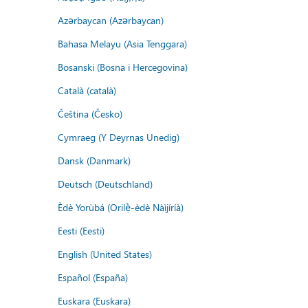
Azərbaycan (Azərbaycan)
Bahasa Melayu (Asia Tenggara)
Bosanski (Bosna i Hercegovina)
Català (català)
Čeština (Česko)
Cymraeg (Y Deyrnas Unedig)
Dansk (Danmark)
Deutsch (Deutschland)
Èdè Yorùbá (Orilẹ̀-èdè Nàìjíríà)
Eesti (Eesti)
English (United States)
Español (España)
Euskara (Euskara)