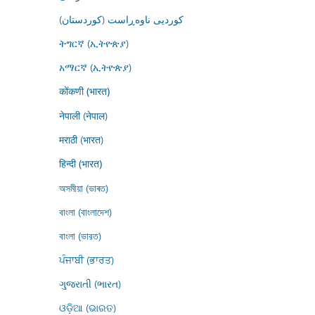
کوردیی ناوەڕاست (کوردستان)
ትግርኛ (ኢትዮጵያ)
አማርኛ (ኢትዮጵያ)
कोंकणी (भारत)
नेपाली (नेपाल)
मराठी (भारत)
हिन्दी (भारत)
অসমীয়া (ভাৰত)
বাংলা (বাংলাদেশ)
বাংলা (ভারত)
ਪੰਜਾਬੀ (ਭਾਰਤ)
ગુજરાતી (ભારત)
ଓଡ଼ିଆ (ଭାରତ)