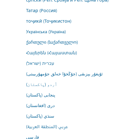
Татар (Россия)
тоҷикӣ (Тоҷикистон)
Українська (Україна)
ქართული (საქართველო)
Հայերեն (Հայաստան)
עברית (ישראל)
ئۇيغۇر يېزىقى (جۇڭخۇا خەلق جۇمھۇرىيىتى)
اُردو (پاکستان)
پنجابی (پاکستان)
درى (افغانستان)
سنڌي (پاکستان)
عربي (المنطقة العربية)
فارسى