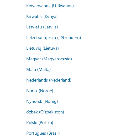
Kinyarwanda (U Rwanda)
Kiswahili (Kenya)
Latviešu (Latvija)
Lëtzebuergesch (Lëtzebuerg)
Lietuvių (Lietuva)
Magyar (Magyarország)
Malti (Malta)
Nederlands (Nederland)
Norsk (Norge)
Nynorsk (Noreg)
o'zbek (O'zbekiston)
Polski (Polska)
Português (Brasil)