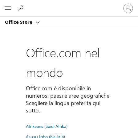
Accedi
Microsoft
con
il
Office Store
tuo
account
Office.com nel
mondo
Office.com è disponibile in
numerosi paesi e aree geografiche.
Scegliere la lingua preferita qui
sotto.
Afrikaans (Suid-Afrika)
Asụsụ Igbo (Naịjịrịa)