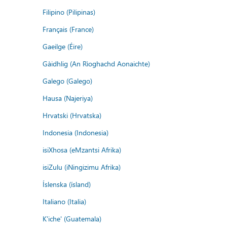
Filipino (Pilipinas)
Français (France)
Gaeilge (Éire)
Gàidhlig (An Rìoghachd Aonaichte)
Galego (Galego)
Hausa (Najeriya)
Hrvatski (Hrvatska)
Indonesia (Indonesia)
isiXhosa (eMzantsi Afrika)
isiZulu (iNingizimu Afrika)
Íslenska (ísland)
Italiano (Italia)
K'iche' (Guatemala)