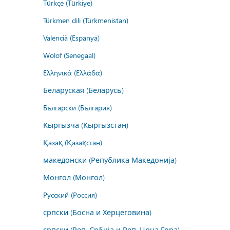
Türkçe (Türkiye)
Türkmen dili (Türkmenistan)
Valencià (Espanya)
Wolof (Senegaal)
Ελληνικά (Ελλάδα)
Беларуская (Беларусь)
Български (България)
Кыргызча (Кыргызстан)
Қазақ (Қазақстан)
македонски (Република Македонија)
Монгол (Монгол)
Русский (Россия)
српски (Босна и Херцеговина)
српски (Реп. Србија и Реп. Црна Гора)