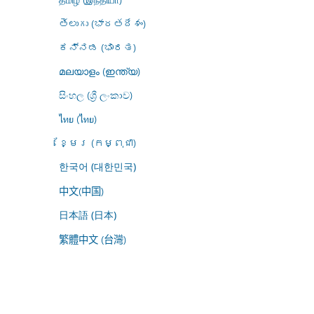
తెలుగు (భారతదేశం)
ಕನ್ನಡ (ಭಾರತ)
മലയാളം (ഇന്ത്യ)
සිංහල (ශ්‍රී ලංකාව)
ไทย (ไทย)
ខ្មែរ (កម្ពុជា)
한국어 (대한민국)
中文(中国)
日本語 (日本)
繁體中文 (台灣)