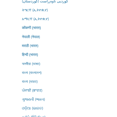
کوردیی ناوەڕاست (کوردستان)
ትግርኛ (ኢትዮጵያ)
አማርኛ (ኢትዮጵያ)
कोंकणी (भारत)
नेपाली (नेपाल)
मराठी (भारत)
हिन्दी (भारत)
অসমীয়া (ভাৰত)
বাংলা (বাংলাদেশ)
বাংলা (ভারত)
ਪੰਜਾਬੀ (ਭਾਰਤ)
ગુજરાતી (ભારત)
ଓଡ଼ିଆ (ଭାରତ)
தமிழ் (இந்தியா)