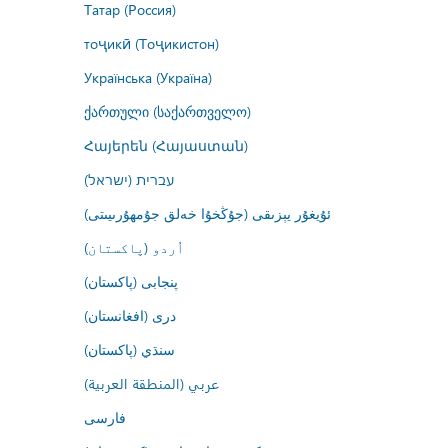
Татар (Россия)
тоҷикӣ (Тоҷикистон)
Українська (Україна)
ქართული (საქართველო)
Հայերեն (Հայաստան)
עברית (ישראל)
ئۇيغۇر يېزىقى (جۇڭخۇا خەلق جۇمھۇرىيىتى)
اُردو (پاکستان)
پنجابی (پاکستان)
درى (افغانستان)
سنڌي (پاکستان)
عربي (المنطقة العربية)
فارسى