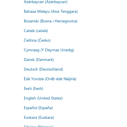
Azərbaycan (Azərbaycan)
Bahasa Melayu (Asia Tenggara)
Bosanski (Bosna i Hercegovina)
Català (català)
Čeština (Česko)
Cymraeg (Y Deyrnas Unedig)
Dansk (Danmark)
Deutsch (Deutschland)
Èdè Yorùbá (Orilẹ̀-èdè Nàìjíríà)
Eesti (Eesti)
English (United States)
Español (España)
Euskara (Euskara)
Filipino (Pilipinas)