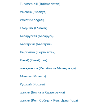
Türkmen dili (Türkmenistan)
Valencià (Espanya)
Wolof (Senegaal)
Ελληνικά (Ελλάδα)
Беларуская (Беларусь)
Български (България)
Кыргызча (Кыргызстан)
Қазақ (Қазақстан)
македонски (Република Македонија)
Монгол (Монгол)
Русский (Россия)
српски (Босна и Херцеговина)
српски (Реп. Србија и Реп. Црна Гора)