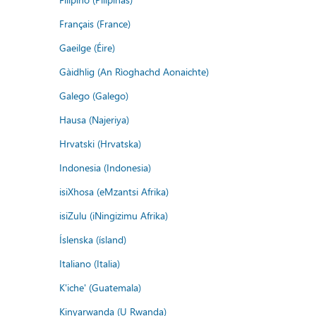
Français (France)
Gaeilge (Éire)
Gàidhlig (An Rìoghachd Aonaichte)
Galego (Galego)
Hausa (Najeriya)
Hrvatski (Hrvatska)
Indonesia (Indonesia)
isiXhosa (eMzantsi Afrika)
isiZulu (iNingizimu Afrika)
Íslenska (ísland)
Italiano (Italia)
K'iche' (Guatemala)
Kinyarwanda (U Rwanda)