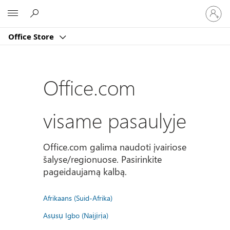
Prisijun
Microsoft
prie
paskyro
Office Store
Office.com
visame pasaulyje
Office.com galima naudoti įvairiose
šalyse/regionuose. Pasirinkite
pageidaujamą kalbą.
Afrikaans (Suid-Afrika)
Asụsụ Igbo (Naịjịrịa)