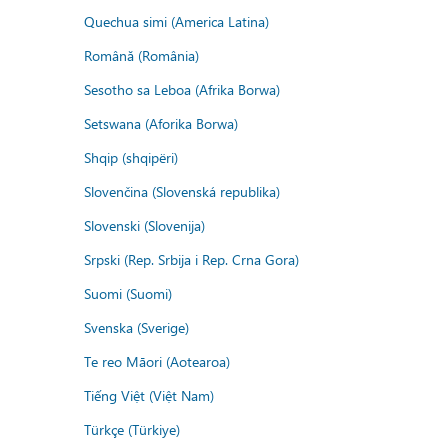
Quechua simi (America Latina)
Română (România)
Sesotho sa Leboa (Afrika Borwa)
Setswana (Aforika Borwa)
Shqip (shqipëri)
Slovenčina (Slovenská republika)
Slovenski (Slovenija)
Srpski (Rep. Srbija i Rep. Crna Gora)
Suomi (Suomi)
Svenska (Sverige)
Te reo Māori (Aotearoa)
Tiếng Việt (Việt Nam)
Türkçe (Türkiye)