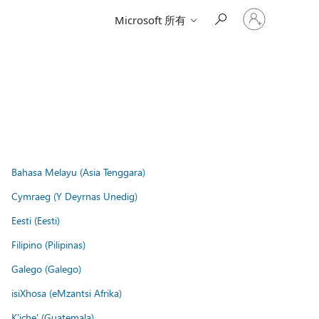
登
Microsoft 所有
入
您
的
帳
戶
Bahasa Melayu (Asia Tenggara)
Cymraeg (Y Deyrnas Unedig)
Eesti (Eesti)
Filipino (Pilipinas)
Galego (Galego)
isiXhosa (eMzantsi Afrika)
K'iche' (Guatemala)