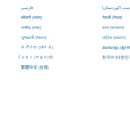
ڕاست (کوردستان
فارسى
नेपाली (नेपाल)
कोंकणी (भारत)
অসমীয়া (ভাৰত)
বাংলা (বাংলাদেশ)
ગુજરાતી (ભારત)
ଓଡ଼ିଆ (ଭାରତ)
ಕನ್ನಡ (ಭಾರತ)
മലയാളം (ഇന്ത
ខ្មែរ (កម្ពុជា)
한국어 (대한민
繁體中文 (台灣)