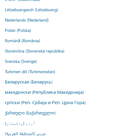
Lëtzebuergesch (Lëtzebuerg)
Nederlands (Nederland)
Polski (Polska)
Română (România)
Slovenčina (Slovenská republika)
Svenska (Sverige)
Türkmen dili (Türkmenistan)
Беларуская (Беларусь)
македонски (Република Македонија)
српски (Реп. Србија и Реп. Црна Гора)
ქართული (საქართველო)
اُردو (پاکستان)
عربي (المنطقة العربية)