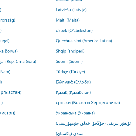
)
Latviešu (Latvija)
rország)
Malti (Malta)
)
o'zbek (O'zbekiston)
ugal)
Quechua simi (America Latina)
ika Borwa)
Shqip (shqipëri)
ija i Rep. Crna Gora)
Suomi (Suomi)
t Nam)
Türkçe (Türkiye)
)
Ελληνικά (Ελλάδα)
ргызстан)
Қазақ (Қазақстан)
я)
српски (Босна и Херцеговина)
кистон)
Українська (Україна)
ئۇيغۇر يېزىقى (جۇڭخۇا خەلق جۇمھۇرىيىتى)
سنڌي (پاکستان)