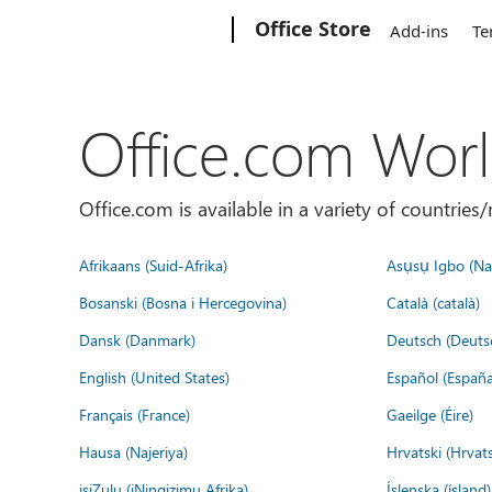
Microsoft
Office Store
Add-ins
Te
Office.com Wor
Office.com is available in a variety of countri
Afrikaans (Suid-Afrika)
Asụsụ Igbo (Naị
Bosanski (Bosna i Hercegovina)
Català (català)
Dansk (Danmark)
Deutsch (Deuts
English (United States)
Español (España
Français (France)
Gaeilge (Éire)
Hausa (Najeriya)
Hrvatski (Hrvat
isiZulu (iNingizimu Afrika)
Íslenska (ísland)