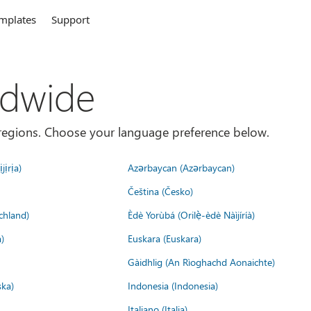
mplates
Support
ldwide
es/regions. Choose your language preference below.
jịrịa)
Azərbaycan (Azərbaycan)
Čeština (Česko)
chland)
Èdè Yorùbá (Orilẹ̀-èdè Nàìjíríà)
)
Euskara (Euskara)
Gàidhlig (An Rìoghachd Aonaichte)
ska)
Indonesia (Indonesia)
Italiano (Italia)