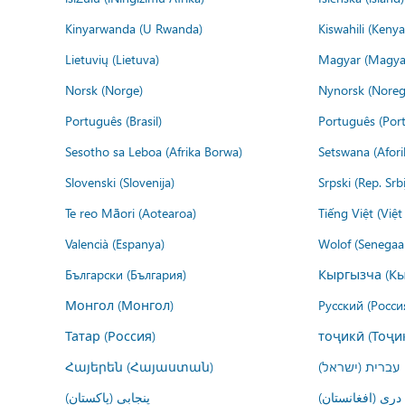
Kinyarwanda (U Rwanda)
Kiswahili (Kenya
Lietuvių (Lietuva)
Magyar (Magya
Norsk (Norge)
Nynorsk (Noreg
Português (Brasil)
Português (Port
Sesotho sa Leboa (Afrika Borwa)
Setswana (Afor
Slovenski (Slovenija)
Srpski (Rep. Srb
Te reo Māori (Aotearoa)
Tiếng Việt (Việ
Valencià (Espanya)
Wolof (Senegaal
Български (България)
Кыргызча (Кы
Монгол (Монгол)
Русский (Росси
Татар (Россия)
тоҷикӣ (Тоҷи
Հայերեն (Հայաստան)
עברית (ישראל)
درى (افغانستان)
پنجابی (پاکستان)