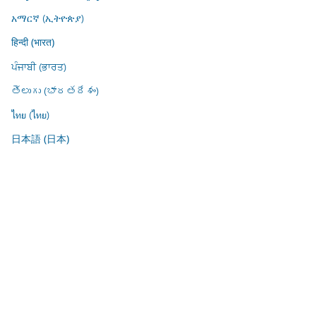
አማርኛ (ኢትዮጵያ)
हिन्दी (भारत)
ਪੰਜਾਬੀ (ਭਾਰਤ)
తెలుగు (భారతదేశం)
ไทย (ไทย)
日本語 (日本)