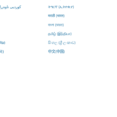
کوردیی ناوە)
ትግርኛ (ኢትዮጵያ)
मराठी (भारत)
বাংলা (ভারত)
தமிழ் (இந்தியா)
്യ)
සිංහල (ශ්‍රී ලංකාව)
中文(中国)
국)