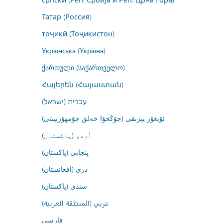
Татар (Россия)
тоҷикӣ (Тоҷикистон)
Українська (Україна)
ქართული (საქართველო)
Հայերեն (Հայաստան)
עברית (ישראל)
ئۇيغۇر يېزىقى (جۇڭخۇا خەلق جۇمھۇرىيىتى)
اُردو (پاکستان)
پنجابی (پاکستان)
درى (افغانستان)
سنڌي (پاکستان)
عربي (المنطقة العربية)
فارسى