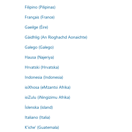
Filipino (Pilipinas)
Français (France)
Gaeilge (Éire)
Gàidhlig (An Rìoghachd Aonaichte)
Galego (Galego)
Hausa (Najeriya)
Hrvatski (Hrvatska)
Indonesia (Indonesia)
isiXhosa (eMzantsi Afrika)
isiZulu (iNingizimu Afrika)
Íslenska (ísland)
Italiano (Italia)
K'iche' (Guatemala)