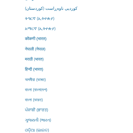
کوردیی ناوەڕاست (کوردستان)
ትግርኛ (ኢትዮጵያ)
አማርኛ (ኢትዮጵያ)
कोंकणी (भारत)
नेपाली (नेपाल)
मराठी (भारत)
हिन्दी (भारत)
অসমীয়া (ভাৰত)
বাংলা (বাংলাদেশ)
বাংলা (ভারত)
ਪੰਜਾਬੀ (ਭਾਰਤ)
ગુજરાતી (ભારત)
ଓଡ଼ିଆ (ଭାରତ)