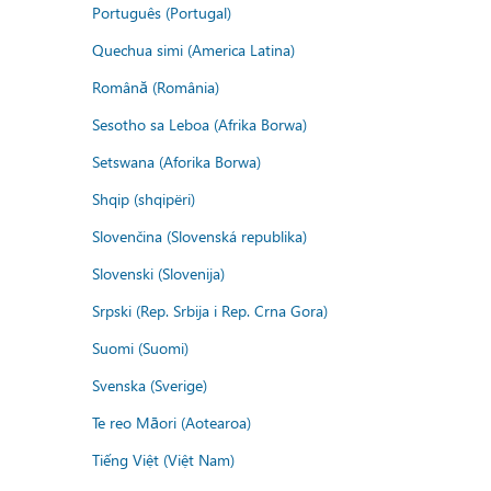
Português (Portugal)
Quechua simi (America Latina)
Română (România)
Sesotho sa Leboa (Afrika Borwa)
Setswana (Aforika Borwa)
Shqip (shqipëri)
Slovenčina (Slovenská republika)
Slovenski (Slovenija)
Srpski (Rep. Srbija i Rep. Crna Gora)
Suomi (Suomi)
Svenska (Sverige)
Te reo Māori (Aotearoa)
Tiếng Việt (Việt Nam)