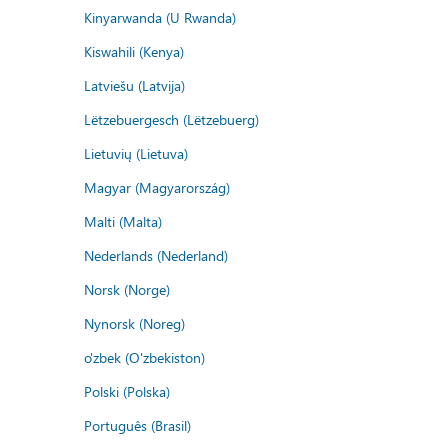
Kinyarwanda (U Rwanda)
Kiswahili (Kenya)
Latviešu (Latvija)
Lëtzebuergesch (Lëtzebuerg)
Lietuvių (Lietuva)
Magyar (Magyarország)
Malti (Malta)
Nederlands (Nederland)
Norsk (Norge)
Nynorsk (Noreg)
o'zbek (O'zbekiston)
Polski (Polska)
Português (Brasil)