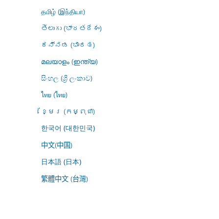
தமிழ் (இந்தியா)
తెలుగు (భారతదేశం)
ಕನ್ನಡ (ಭಾರತ)
മലയാളം (ഇന്ത്യ)
සිංහල (ශ්‍රී ලංකාව)
ไทย (ไทย)
ខ្មែរ (កម្ពុជា)
한국어 (대한민국)
中文(中国)
日本語 (日本)
繁體中文 (台灣)