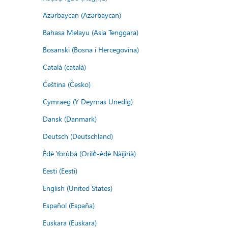
Azərbaycan (Azərbaycan)
Bahasa Melayu (Asia Tenggara)
Bosanski (Bosna i Hercegovina)
Català (català)
Čeština (Česko)
Cymraeg (Y Deyrnas Unedig)
Dansk (Danmark)
Deutsch (Deutschland)
Èdè Yorùbá (Orilẹ̀-èdè Nàìjíríà)
Eesti (Eesti)
English (United States)
Español (España)
Euskara (Euskara)