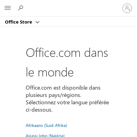
Connect
Microsoft
vous
à
Office Store
votre
compte
Office.com dans
le monde
Office.com est disponible dans
plusieurs pays/régions.
Sélectionnez votre langue préférée
ci-dessous.
Afrikaans (Suid-Afrika)
Asụsụ Igbo (Naịjịrịa)