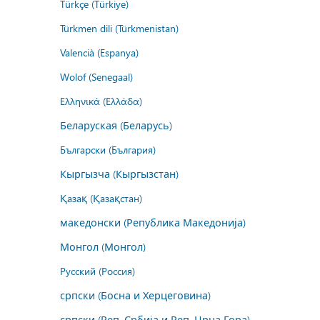
Türkçe (Türkiye)
Türkmen dili (Türkmenistan)
Valencià (Espanya)
Wolof (Senegaal)
Ελληνικά (Ελλάδα)
Беларуская (Беларусь)
Български (България)
Кыргызча (Кыргызстан)
Қазақ (Қазақстан)
македонски (Република Македонија)
Монгол (Монгол)
Русский (Россия)
српски (Босна и Херцеговина)
српски (Реп. Србија и Реп. Црна Гора)