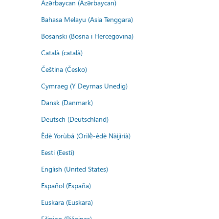
Azərbaycan (Azərbaycan)
Bahasa Melayu (Asia Tenggara)
Bosanski (Bosna i Hercegovina)
Català (català)
Čeština (Česko)
Cymraeg (Y Deyrnas Unedig)
Dansk (Danmark)
Deutsch (Deutschland)
Èdè Yorùbá (Orilẹ̀-èdè Nàìjíríà)
Eesti (Eesti)
English (United States)
Español (España)
Euskara (Euskara)
Filipino (Pilipinas)