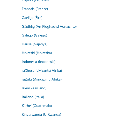
Français (France)
Gaeilge (Éire)
Gàidhlig (An Rìoghachd Aonaichte)
Galego (Galego)
Hausa (Najeriya)
Hrvatski (Hrvatska)
Indonesia (Indonesia)
isiXhosa (eMzantsi Afrika)
isiZulu (iNingizimu Afrika)
Íslenska (ísland)
Italiano (Italia)
K'iche' (Guatemala)
Kinyarwanda (U Rwanda)