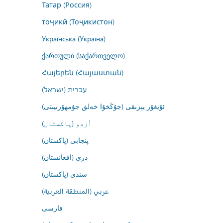
Татар (Россия)
тоҷикӣ (Тоҷикистон)
Українська (Україна)
ქართული (საქართველო)
Հայերեն (Հայաստան)
עברית (ישראל)
ئۇيغۇر يېزىقى (جۇڭخۇا خەلق جۇمھۇرىيىتى)
اُردو (پاکستان)
پنجابی (پاکستان)
درى (افغانستان)
سنڌي (پاکستان)
عربي (المنطقة العربية)
فارسى