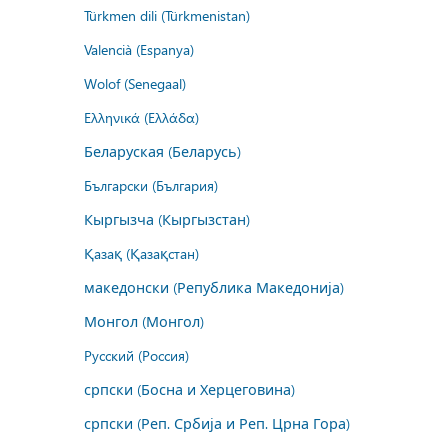
Türkmen dili (Türkmenistan)
Valencià (Espanya)
Wolof (Senegaal)
Ελληνικά (Ελλάδα)
Беларуская (Беларусь)
Български (България)
Кыргызча (Кыргызстан)
Қазақ (Қазақстан)
македонски (Република Македонија)
Монгол (Монгол)
Русский (Россия)
српски (Босна и Херцеговина)
српски (Реп. Србија и Реп. Црна Гора)