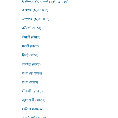
کوردیی ناوەڕاست (کوردستان)
ትግርኛ (ኢትዮጵያ)
አማርኛ (ኢትዮጵያ)
कोंकणी (भारत)
नेपाली (नेपाल)
मराठी (भारत)
हिन्दी (भारत)
অসমীয়া (ভাৰত)
বাংলা (বাংলাদেশ)
বাংলা (ভারত)
ਪੰਜਾਬੀ (ਭਾਰਤ)
ગુજરાતી (ભારત)
ଓଡ଼ିଆ (ଭାରତ)
தமிழ் (இந்தியா)