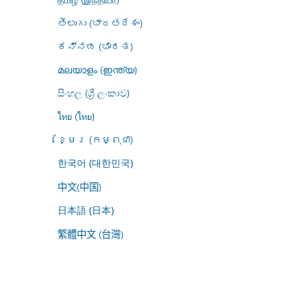
తెలుగు (భారతదేశం)
ಕನ್ನಡ (ಭಾರತ)
മലയാളം (ഇന്ത്യ)
සිංහල (ශ්‍රී ලංකාව)
ไทย (ไทย)
ខ្មែរ (កម្ពុជា)
한국어 (대한민국)
中文(中国)
日本語 (日本)
繁體中文 (台灣)