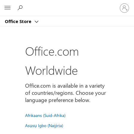
Sign
Microsoft
in
to
Office Store
your
account
Office.com
Worldwide
Office.com is available in a variety
of countries/regions. Choose your
language preference below.
Afrikaans (Suid-Afrika)
Asụsụ Igbo (Naịjịrịa)