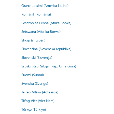
Quechua simi (America Latina)
Română (România)
Sesotho sa Leboa (Afrika Borwa)
Setswana (Aforika Borwa)
Shqip (shqipëri)
Slovenčina (Slovenská republika)
Slovenski (Slovenija)
Srpski (Rep. Srbija i Rep. Crna Gora)
Suomi (Suomi)
Svenska (Sverige)
Te reo Māori (Aotearoa)
Tiếng Việt (Việt Nam)
Türkçe (Türkiye)