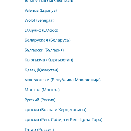
Türkmen dili (Türkmenistan)
Valencià (Espanya)
Wolof (Senegaal)
Ελληνικά (Ελλάδα)
Беларуская (Беларусь)
Български (България)
Кыргызча (Кыргызстан)
Қазақ (Қазақстан)
македонски (Република Македонија)
Монгол (Монгол)
Русский (Россия)
српски (Босна и Херцеговина)
српски (Реп. Србија и Реп. Црна Гора)
Татар (Россия)