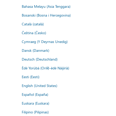
Bahasa Melayu (Asia Tenggara)
Bosanski (Bosna i Hercegovina)
Català (català)
Čeština (Česko)
Cymraeg (Y Deyrnas Unedig)
Dansk (Danmark)
Deutsch (Deutschland)
Èdè Yorùbá (Orilẹ̀-èdè Nàìjíríà)
Eesti (Eesti)
English (United States)
Español (España)
Euskara (Euskara)
Filipino (Pilipinas)