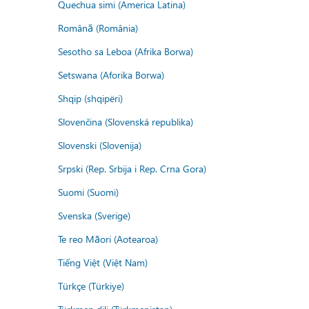
Quechua simi (America Latina)
Română (România)
Sesotho sa Leboa (Afrika Borwa)
Setswana (Aforika Borwa)
Shqip (shqipëri)
Slovenčina (Slovenská republika)
Slovenski (Slovenija)
Srpski (Rep. Srbija i Rep. Crna Gora)
Suomi (Suomi)
Svenska (Sverige)
Te reo Māori (Aotearoa)
Tiếng Việt (Việt Nam)
Türkçe (Türkiye)