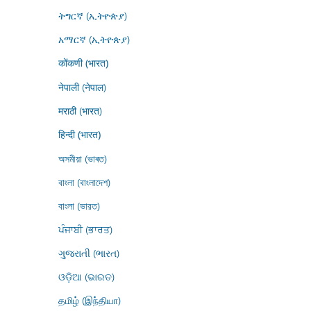
ትግርኛ (ኢትዮጵያ)
አማርኛ (ኢትዮጵያ)
कोंकणी (भारत)
नेपाली (नेपाल)
मराठी (भारत)
हिन्दी (भारत)
অসমীয়া (ভাৰত)
বাংলা (বাংলাদেশ)
বাংলা (ভারত)
ਪੰਜਾਬੀ (ਭਾਰਤ)
ગુજરાતી (ભારત)
ଓଡ଼ିଆ (ଭାରତ)
தமிழ் (இந்தியா)