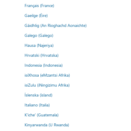
Français (France)
Gaeilge (Éire)
Gàidhlig (An Rìoghachd Aonaichte)
Galego (Galego)
Hausa (Najeriya)
Hrvatski (Hrvatska)
Indonesia (Indonesia)
isiXhosa (eMzantsi Afrika)
isiZulu (iNingizimu Afrika)
Íslenska (ísland)
Italiano (Italia)
K'iche' (Guatemala)
Kinyarwanda (U Rwanda)