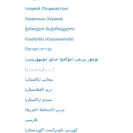
тоҷикӣ (Тоҷикистон)
Українська (Україна)
ქართული (საქართველო)
Հայերեն (Հայաստան)
עברית (ישראל)
ئۇيغۇر يېزىقى (جۇڭخۇا خەلق جۇمھۇرىيىتى)
اُردو (پاکستان)
پنجابی (پاکستان)
درى (افغانستان)
سنڌي (پاکستان)
عربي (المنطقة العربية)
فارسى
کوردیی ناوەڕاست (کوردستان)