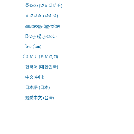
తెలుగు (భారతదేశం)
ಕನ್ನಡ (ಭಾರತ)
മലയാളം (ഇന്ത്യ)
සිංහල (ශ්‍රී ලංකාව)
ไทย (ไทย)
ខ្មែរ (កម្ពុជា)
한국어 (대한민국)
中文(中国)
日本語 (日本)
繁體中文 (台灣)