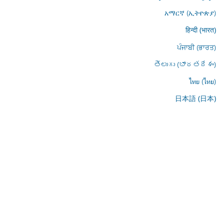
አማርኛ (ኢትዮጵያ)
हिन्दी (भारत)
ਪੰਜਾਬੀ (ਭਾਰਤ)
తెలుగు (భారతదేశం)
ไทย (ไทย)
日本語 (日本)