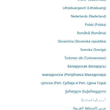
Lëtzebuergesch (Lëtzebuerg)
Nederlands (Nederland)
Polski (Polska)
Română (România)
Slovenčina (Slovenská republika)
Svenska (Sverige)
Türkmen dili (Türkmenistan)
Беларуская (Беларусь)
македонски (Република Македонија)
српски (Реп. Србија и Реп. Црна Гора)
ქართული (საქართველო)
اُردو (پاکستان)
عربي (المنطقة العربية)