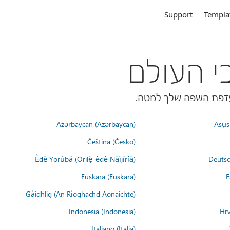
Support
Templa
Azərbaycan (Azərbaycan)
Asụsụ
Čeština (Česko)
Èdè Yorùbá (Orilẹ̀-èdè Nàìjíríà)
Deutsc
Euskara (Euskara)
E
Gàidhlig (An Rìoghachd Aonaichte)
Indonesia (Indonesia)
Hrv
Italiano (Italia)