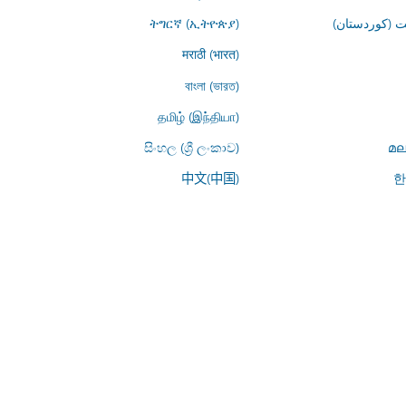
ትግርኛ (ኢትዮጵያ)
کوردیی ناوە
मराठी (भारत)
বাংলা (ভারত)
தமிழ் (இந்தியா)
සිංහල (ශ්‍රී ලංකාව)
മല
中文(中国)
한