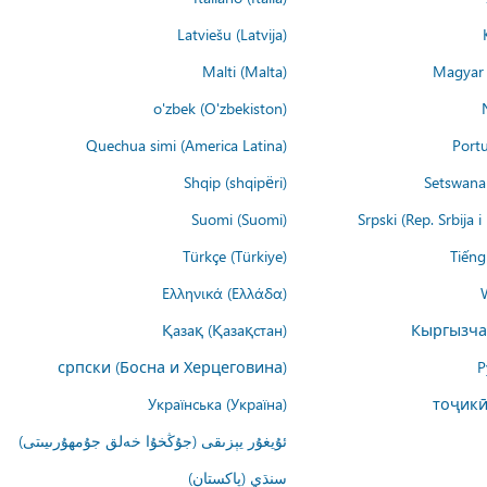
Latviešu (Latvija)
Malti (Malta)
Magyar 
o'zbek (O'zbekiston)
Quechua simi (America Latina)
Portu
Shqip (shqipëri)
Setswana 
Suomi (Suomi)
Srpski (Rep. Srbija 
Türkçe (Türkiye)
Tiếng
Ελληνικά (Ελλάδα)
Қазақ (Қазақстан)
Кыргызча
српски (Босна и Херцеговина)
Р
Українська (Україна)
тоҷикӣ
ئۇيغۇر يېزىقى (جۇڭخۇا خەلق جۇمھۇرىيىتى)
سنڌي (پاکستان)