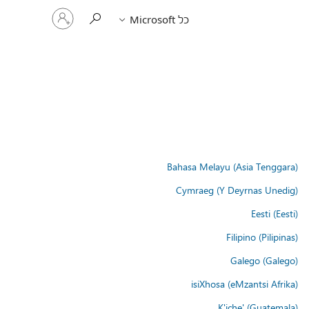
היכנס
כל Microsoft
לחשבון
שלך
Bahasa Melayu (Asia Tenggara)
Cymraeg (Y Deyrnas Unedig)
Eesti (Eesti)
Filipino (Pilipinas)
Galego (Galego)
isiXhosa (eMzantsi Afrika)
K'iche' (Guatemala)