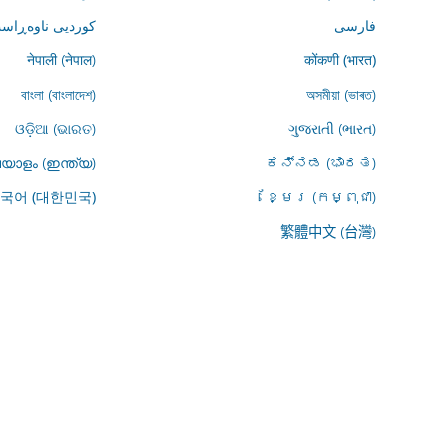
ڕاست (کوردستان)
فارسى
नेपाली (नेपाल)
कोंकणी (भारत)
বাংলা (বাংলাদেশ)
অসমীয়া (ভাৰত)
ଓଡ଼ିଆ (ଭାରତ)
ગુજરાતી (ભારત)
യാളം (ഇന്ത്യ)
ಕನ್ನಡ (ಭಾರತ)
ខ្មែរ (កម្ពុជា)
국어 (대한민국)
繁體中文 (台灣)