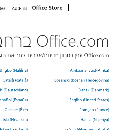
Office Store
Microsoft
tes
Add-ins
Office.com ברחבי העולם
Office.com זמין במגוון מדינות/אזורים. בחר את העדפת השפה שלך למטה.
 Igbo (Naịjịrịa)
Afrikaans (Suid-Afrika)
Català (català)
Bosanski (Bosna i Hercegovina)
h (Deutschland)
Dansk (Danmark)
spañol (España)
English (United States)
Gaeilge (Éire)
Français (France)
atski (Hrvatska)
Hausa (Najeriya)
Íslenska (ísland)
isiZulu (iNingizimu Afrika)