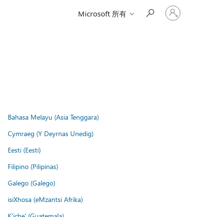
登
Microsoft 所有
入
您
的
帳
戶
Bahasa Melayu (Asia Tenggara)
Cymraeg (Y Deyrnas Unedig)
Eesti (Eesti)
Filipino (Pilipinas)
Galego (Galego)
isiXhosa (eMzantsi Afrika)
K'iche' (Guatemala)