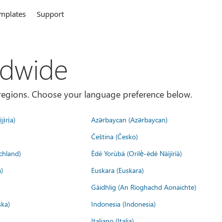
mplates
Support
ldwide
es/regions. Choose your language preference below.
jịrịa)
Azərbaycan (Azərbaycan)
Čeština (Česko)
chland)
Èdè Yorùbá (Orilẹ̀-èdè Nàìjíríà)
)
Euskara (Euskara)
Gàidhlig (An Rìoghachd Aonaichte)
ska)
Indonesia (Indonesia)
Italiano (Italia)