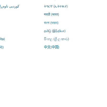
کوردیی ناوە)
ትግርኛ (ኢትዮጵያ)
मराठी (भारत)
বাংলা (ভারত)
தமிழ் (இந்தியா)
്യ)
සිංහල (ශ්‍රී ලංකාව)
中文(中国)
국)