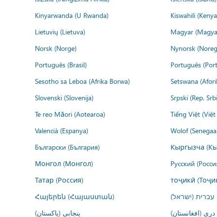
Kinyarwanda (U Rwanda)
Kiswahili (Kenya
Lietuvių (Lietuva)
Magyar (Magya
Norsk (Norge)
Nynorsk (Noreg
Português (Brasil)
Português (Port
Sesotho sa Leboa (Afrika Borwa)
Setswana (Afor
Slovenski (Slovenija)
Srpski (Rep. Srb
Te reo Māori (Aotearoa)
Tiếng Việt (Việ
Valencià (Espanya)
Wolof (Senegaal
Български (България)
Кыргызча (Кы
Монгол (Монгол)
Русский (Росси
Татар (Россия)
тоҷикӣ (Тоҷи
Հայերեն (Հայաստան)
עברית (ישראל)
درى (افغانستان)
پنجابی (پاکستان)