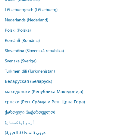
Lëtzebuergesch (Lëtzebuerg)
Nederlands (Nederland)
Polski (Polska)
Română (România)
Slovenčina (Slovenská republika)
Svenska (Sverige)
Türkmen dili (Türkmenistan)
Беларуская (Беларусь)
македонски (Република Македонија)
српски (Реп. Србија и Реп. Црна Гора)
ქართული (საქართველო)
اُردو (پاکستان)
عربي (المنطقة العربية)