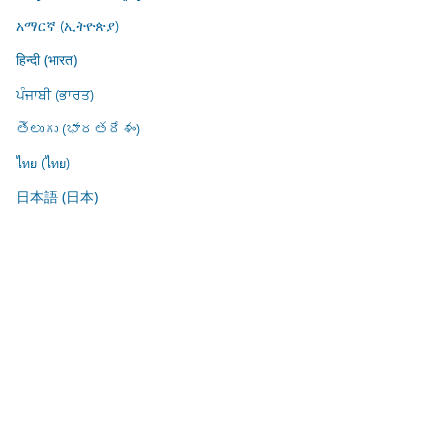
አማርኛ (ኢትዮጵያ)
हिन्दी (भारत)
ਪੰਜਾਬੀ (ਭਾਰਤ)
తెలుగు (భారతదేశం)
ไทย (ไทย)
日本語 (日本)