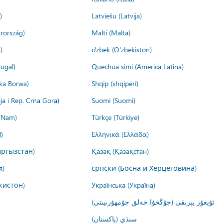
)
Latviešu (Latvija)
rország)
Malti (Malta)
)
o'zbek (O'zbekiston)
ugal)
Quechua simi (America Latina)
ika Borwa)
Shqip (shqipëri)
ija i Rep. Crna Gora)
Suomi (Suomi)
t Nam)
Türkçe (Türkiye)
)
Ελληνικά (Ελλάδα)
ргызстан)
Қазақ (Қазақстан)
я)
српски (Босна и Херцеговина)
кистон)
Українська (Україна)
ئۇيغۇر يېزىقى (جۇڭخۇا خەلق جۇمھۇرىيىتى)
سنڌي (پاکستان)