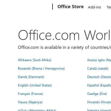
Microsoft
Office Store
Add-ins
Te
Office.com Wor
Office.com is available in a variety of countri
Afrikaans (Suid-Afrika)
Asụsụ Igbo (Naị
Bosanski (Bosna i Hercegovina)
Català (català)
Dansk (Danmark)
Deutsch (Deuts
English (United States)
Español (España
Français (France)
Gaeilge (Éire)
Hausa (Najeriya)
Hrvatski (Hrvat
isiZulu (iNingizimu Afrika)
Íslenska (ísland)