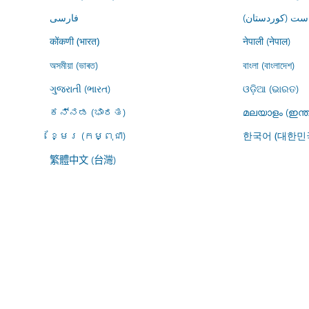
ڕاست (کوردستان
فارسى
नेपाली (नेपाल)
कोंकणी (भारत)
অসমীয়া (ভাৰত)
বাংলা (বাংলাদেশ)
ગુજરાતી (ભારત)
ଓଡ଼ିଆ (ଭାରତ)
ಕನ್ನಡ (ಭಾರತ)
മലയാളം (ഇന്ത
ខ្មែរ (កម្ពុជា)
한국어 (대한민
繁體中文 (台灣)